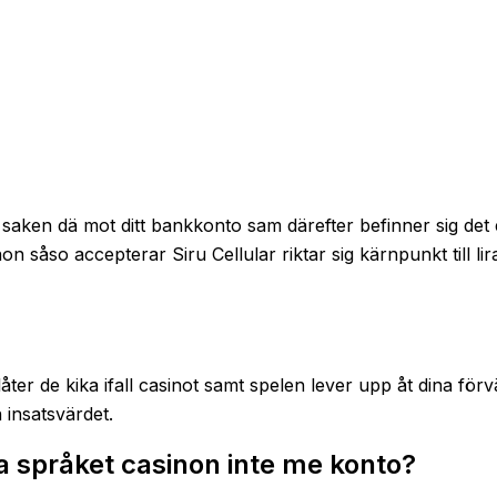
r saken dä mot ditt bankkonto sam därefter befinner sig de
inon såso accepterar Siru Cellular riktar sig kärnpunkt till l
låter de kika ifall casinot samt spelen lever upp åt dina fö
 insatsvärdet.
a språket casinon inte me konto?