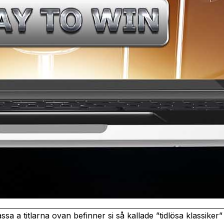
a a titlarna ovan befinner si så kallade ”tidlösa klassiker