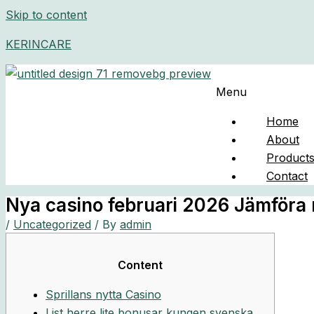
Skip to content
KERINCARE
Menu
Home
About
Product
Contact
Nya casino februari 2026 Jämföra
/
Uncategorized
/ By
admin
Content
Sprillans nytta Casino
List herre lite bonusar kungen svenska