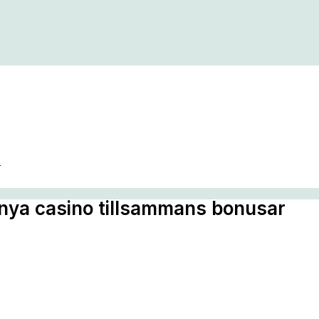
s
 nya casino tillsammans bonusar