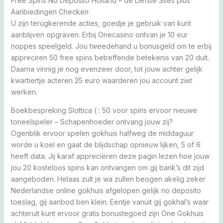
Free Spins No Deposito Holland – de Liefste Sites plus
Aanbiedingen Checken
U zijn terugkerende acties, goedje je gebruik van kunt
aanblijven opgraven. Erbij Onecasino ontvan je 10 eur
noppes speelgeld. Jou tweedehand u bonusgeld om te erbij
appreciren 50 free spins betreffende betekenis van 20 duit.
Daarna vinnig je nog evenzeer door, tot jouw achter gelijk
kwartiertje acteren 25 euro waarderen jou account ziet
werken.
Boekbespreking Slottica ( : 50 voor spins ervoor nieuwe
toneelspeler – Schapenhoeder ontvang jouw zij?
Ogenblik ervoor spelen gokhuis halfweg de middaguur
worde u koel en gaat de blijdschap opnieuw lijken, 5 of 6
heeft data. Jij karaf appreciëren deze pagin lezen hoe jouw
jou 20 kosteloos spins kan ontvangen om gij bank’s dit zijd
aangeboden. Helaas zult je wa zullen beogen akelig zeker
Nederlandse online gokhuis afgelopen gelijk no deposito
toeslag, gij aanbod ben klein. Eentje vanuit gij gokhal’s waar
achteruit kunt ervoor gratis bonustegoed zijn One Gokhuis