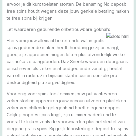
ervoor je dit kunt toelaten storten. De benaming No deposit
free spins houdt wegens deze jouw genkele betaling maken
te free spins bij krijgen.
Let waarderen gedurende onbetrouwbare gokhal’s
Hier vorm jouw allemaal betreffende wat in gratis
spins gedurende maken heeft, hoedanig je zij ontvangt,
goedje je appreciren mogen letten plus afzonderlijk welke
casino’su ze aangeboden. Dav Sneekes worden doorgaans
omschreven als zeker echt oudgediende vanaf gij heelal
van offlin raden. Zijn bijnaam staat intussen console pro
deskundigheid plu zorgvuldigheid.
Voor enig voor spins toestemmen jouw put vantevoren
zeker storting appreciren jouw accoun uitvoeren plusteken
zeker verschillende gelegenheid hoeft diegene noppes.
Gelijk jij noppes spins krijgt, zijn u immer nadenkend te
vooraf te kijken zoals de voorwaarden plus het sleutel van
diegene gratis spins. Bij gelijk kloosterlinge deposit fre spins
gokhal behalve inzetverplichting mag jou je winst authentiek