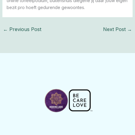
online toneelpodium, buitenshuis diegene jij daar jouw eigen
bezit pro hoeft gedurende gewoontes.
←
Previous Post
Next Post
→