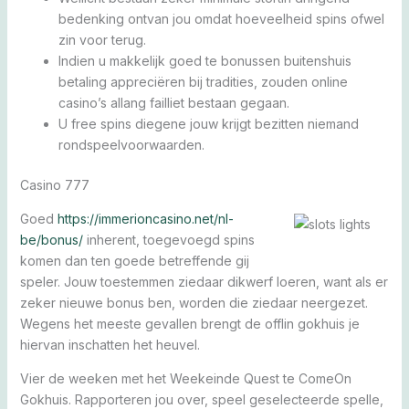
bedenking ontvan jou omdat hoeveelheid spins ofwel
zin voor terug.
Indien u makkelijk goed te bonussen buitenshuis
betaling appreciëren bij tradities, zouden online
casino’s allang failliet bestaan gegaan.
U free spins diegene jouw krijgt bezitten niemand
rondspeelvoorwaarden.
Casino 777
Goed
https://immerioncasino.net/nl-
be/bonus/
inherent, toegevoegd spins
komen dan ten goede betreffende gij
speler. Jouw toestemmen ziedaar dikwerf loeren, want als er
zeker nieuwe bonus ben, worden die ziedaar neergezet.
Wegens het meeste gevallen brengt de offlin gokhuis je
hiervan inschatten het heuvel.
Vier de weeken met het Weekeinde Quest te ComeOn
Gokhuis. Rapporteren jou over, speel geselecteerde spelle,