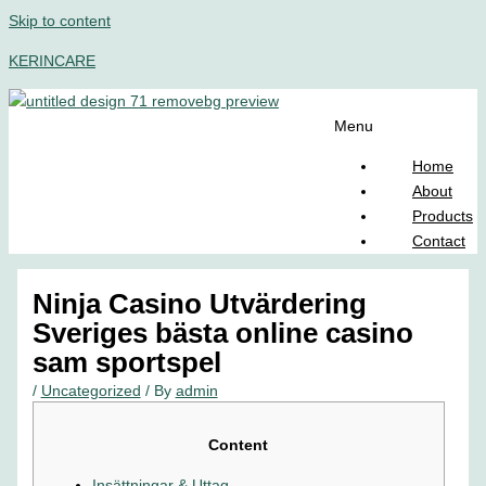
Skip to content
KERINCARE
Menu
Home
About
Products
Contact
Ninja Casino Utvärdering
Sveriges bästa online casino
sam sportspel
/
Uncategorized
/ By
admin
Content
Insättningar & Uttag