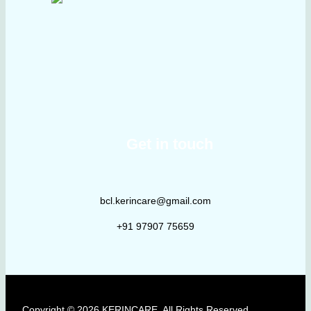
Get in touch
bcl.kerincare@gmail.com
+91 97907 75659
Copyright © 2026 KERINCARE. All Rights Reserved