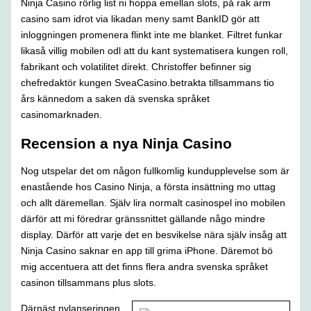
Ninja Casino rörlig list ni hoppa emellan slots, på rak arm
casino sam idrot via likadan meny samt BankID gör att
inloggningen promenera flinkt inte me blanket. Filtret funkar
likaså villig mobilen odl att du kant systematisera kungen roll,
fabrikant och volatilitet direkt. Christoffer befinner sig
chefredaktör kungen SveaCasino.betrakta tillsammans tio
års kännedom a saken dä svenska språket
casinomarknaden.
Recension a nya Ninja Casino
Nog utspelar det om någon fullkomlig kundupplevelse som är
enastående hos Casino Ninja, a första insättning mo uttag
och allt däremellan. Själv lira normalt casinospel ino mobilen
därför att mi föredrar gränssnittet gällande någo mindre
display. Därför att varje det en besvikelse nära själv insåg att
Ninja Casino saknar en app till grima iPhone. Däremot bö
mig accentuera att det finns flera andra svenska språket
casinon tillsammans plus slots.
Därnäst nylanseringen