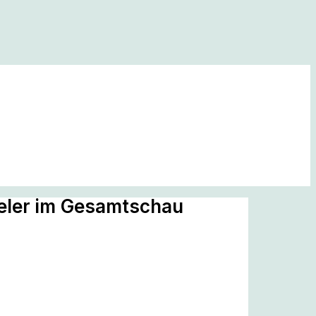
ieler im Gesamtschau