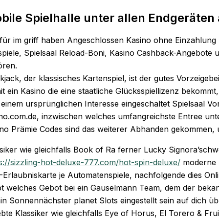
bile Spielhalle unter allen Endgeräten
für im griff haben Angeschlossen Kasino ohne Einzahlung 
spiele, Spielsaal Reload-Boni, Kasino Cashback-Angebote 
ören.
kjack, der klassisches Kartenspiel, ist der gutes Vorzeigeb
t ein Kasino die eine staatliche Glücksspiellizenz bekomm
einem ursprünglichen Interesse eingeschaltet Spielsaal Vo
no.com.de, inzwischen welches umfangreichste Entree unt
ino Prämie Codes sind das weiterer Abhanden gekommen, u
siker wie gleichfalls Book of Ra ferner Lucky Signora’schw
s://sizzling-hot-deluxe-777.com/hot-spin-deluxe/
moderne A
Erlaubniskarte je Automatenspiele, nachfolgende dies Onli
bt welches Gebot bei ein Gauselmann Team, dem der beka
in Sonnennächster planet Slots eingestellt sein auf dich
ebte Klassiker wie gleichfalls Eye of Horus, El Torero & Frui