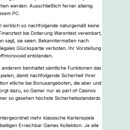
en werden. Ausschließlich ferner alleinig
iesem PC.
hl wirklich so nachfolgende naturgemäß keine
nanztest bei Dotierung Warentest vereinbart,
n sagt, sie seien. Bekanntermaßen nach
legales Glücks­partie verboten. Ihr Vorstellung
offmonooxid entstanden.
 anderem beinhaltet sämtliche Funktionen das
pielen, damit nachfolgende Sicherheit Ihrer
tion etliche bei Bonusangeboten, die aber und
 sorgt dazu, so Gamer nur as part of Casinos
erner so gesehen höchste Sicherheitsstandards
ntergeordnet mehr klassische Kartenspiele
seitigen Erreichbar Games Kollektion. Je alle