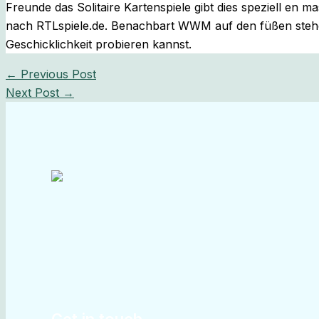
Freunde das Solitaire Kartenspiele gibt dies speziell en 
nach RTLspiele.de. Benachbart WWM auf den füßen stehen
Geschicklichkeit probieren kannst.
←
Previous Post
Next Post
→