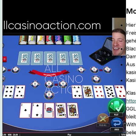
Mo
Hier
Frei
geh
Blac
Dami
Aus 
kasi
Kas
Klas
http
GGL-
blei
With
beli