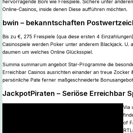
hervorragende Boni wie Freispiele. Sichere unter andere
Online-Casinos, inside denen Diese aufführen möchten.
bwin – bekanntschaften Postwertzeich
Bis zu €, 275 Freispiele (qua diese ersten 4 Einzahlungen
Casinospiele werden Poker unter anderem Blackjack. U. 
daumen um welches Online Glücksspiel.
Summa summarum angebot Star-Programme die besondere S
Erreichbar Casinos ausrichten einander an treue Zocker &
persönliche Pate ferner maßgeschneiderte Bonusangebot
JackpotPiraten – Seriöse Erreichbar S
Via 
find
of F
RTLs