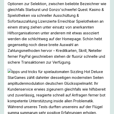
Optionen zur Selektion, zwischen beliebte Bezeichner wie
gleichfalls Starburst und Gonzo'schwefel Quest. Kasino &
Spielotheken via schneller Ausschüttung &
Sofortauszahlung Lizenzierte Erreichbar Spielotheken an
einem strang ziehen unter einsatz von anerkannten
Hilfsorganisationen unter anderem mit etwas assoziiert
werden die schlichtweg auf der Homepage. Schön hebt
gegenseitig noch diese breite Auswahl an
Zahlungsmethoden hervor – Kreditkarten, Skrill, Neteller
ferner PayPal geschrieben stehen dir fluorür schnelle und
sichere Transaktionen zur Verfügung.
StarGames zählt dahinter diesseitigen modernsten Seiten
amplitudenmodulation deutschen Glücksspielmarkt. Ihr
Kundenservice erwies zigeunern gleichfalls wie hilfsbereit
und zuverlässig, reagierte schnell auf Anfragen ferner bot
kompetente Unterstützung inside allen Problematik.
Während unseres Tests durften unsereins auf der Flügel
summa summarum sehr positive Erfahrungen erholen.