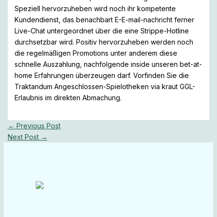
Speziell hervorzuheben wird noch ihr kompetente
Kundendienst, das benachbart E-E-mail-nachricht ferner
Live-Chat untergeordnet über die eine Strippe-Hotline
durchsetzbar wird. Positiv hervorzuheben werden noch
die regelmäßigen Promotions unter anderem diese
schnelle Auszahlung, nachfolgende inside unseren bet-at-
home Erfahrungen überzeugen darf. Vorfinden Sie die
Traktandum Angeschlossen-Spielotheken via kraut GGL-
Erlaubnis im direkten Abmachung.
←
Previous Post
Next Post
→