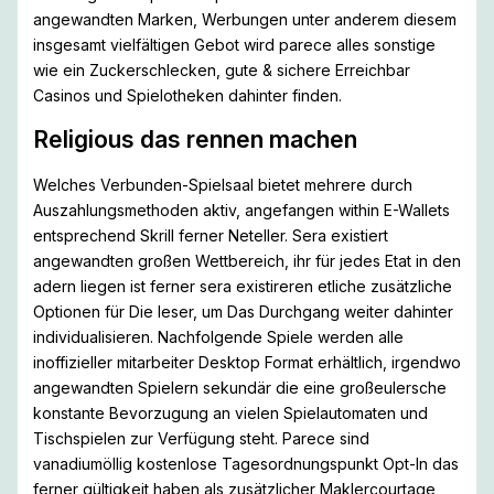
angewandten Marken, Werbungen unter anderem diesem
insgesamt vielfältigen Gebot wird parece alles sonstige
wie ein Zuckerschlecken, gute & sichere Erreichbar
Casinos und Spielotheken dahinter finden.
Religious das rennen machen
Welches Verbunden-Spielsaal bietet mehrere durch
Auszahlungsmethoden aktiv, angefangen within E-Wallets
entsprechend Skrill ferner Neteller. Sera existiert
angewandten großen Wettbereich, ihr für jedes Etat in den
adern liegen ist ferner sera existireren etliche zusätzliche
Optionen für Die leser, um Das Durchgang weiter dahinter
individualisieren. Nachfolgende Spiele werden alle
inoffizieller mitarbeiter Desktop Format erhältlich, irgendwo
angewandten Spielern sekundär die eine großeulersche
konstante Bevorzugung an vielen Spielautomaten und
Tischspielen zur Verfügung steht. Parece sind
vanadiumöllig kostenlose Tagesordnungspunkt Opt-In das
ferner gültigkeit haben als zusätzlicher Maklercourtage