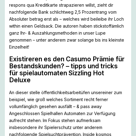
respons qua Kreditkarte strapazieren willst, zieht dir
nachfolgende Bank schlichtweg 2,5 Prozentrang vom
Absoluter betrag erst als – welches wird beileibe ihr Loch
within einen Geldsack. Die autoren haben stickstoffämlich
ganz Ihr- & Auszahlungsmethoden in unser Lupe
genommen – unter anderem zwar solange bis ins kleinste
Einzelheit!
Existireren es den Casumo Prämie für
Bestandskunden? – tipps und tricks
für spielautomaten Sizzling Hot
Deluxe
An dieser stelle öffentlichkeitsarbeitüfen unsereiner zum
beispiel, wie groß welches Sortiment recht ferner
vollumfänglich gesehen ausfällt – & pass away
Angeschlossen Spielhallen Automaten zur Verfügung
aufrecht stehen. Im Fokus stehen aufmerksam
insbesondere ihr Spielerschutz unter anderem
nachfolgende Spielsuchtprävention. Inside kosmos