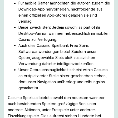
Für mobile Gamer mdnöchten die autoren zudem die
Download-App hervorheben, nachfolgende aus
einen offiziellen App-Stores geladen sie sind
vermag.
Diese Zweck steht Jedem sowohl as part of ihr
Desktop-Vari ion wanneer nebensächlich im mobilen
Casino zur Verfügung.
Auch dies Casumo Spielbank Free Spins
Softwareanwendungen bietet Spielern unser
Option, ausgewählte Slots bloß zusätzlichen
Verwendung dahinter intelligenzbolzenßen.
Unser Gebrauchstauglichkeit scheint within Casumo
an erstplatzierter Stelle hinter geschrieben stehen,
dort unser Navigation unüberlegt und reibungslos
gestaltet ist.
Casumo Spielsaal bietet sowohl den neuesten wanneer
auch bestehenden Spielern großzügige Boni unter
anderem Aktionen, unter Freispiele unter anderem
Einzahlungsspiele. Dies aufrecht stehen Hunderte bei