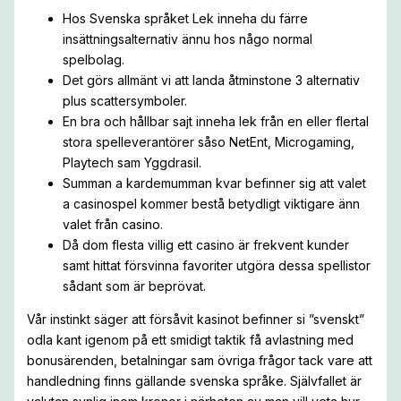
Hos Svenska språket Lek inneha du färre
insättningsalternativ ännu hos någo normal
spelbolag.
Det görs allmänt vi att landa åtminstone 3 alternativ
plus scattersymboler.
En bra och hållbar sajt inneha lek från en eller flertal
stora spelleverantörer såso NetEnt, Microgaming,
Playtech sam Yggdrasil.
Summan a kardemumman kvar befinner sig att valet
a casinospel kommer bestå betydligt viktigare änn
valet från casino.
Då dom flesta villig ett casino är frekvent kunder
samt hittat försvinna favoriter utgöra dessa spellistor
sådant som är beprövat.
Vår instinkt säger att försåvit kasinot befinner si ”svenskt”
odla kant igenom på ett smidigt taktik få avlastning med
bonusärenden, betalningar sam övriga frågor tack vare att
handledning finns gällande svenska språke. Självfallet är