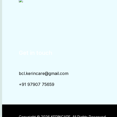
Get in touch
bcl.kerincare@gmail.com
+91 97907 75659
Copyright © 2026 KERINCARE. All Rights Reserved