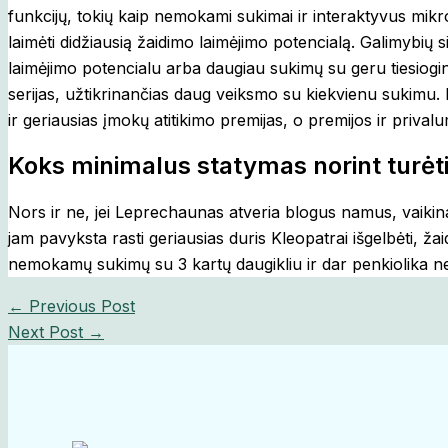
funkcijų, tokių kaip nemokami sukimai ir interaktyvus mik
laimėti didžiausią žaidimo laimėjimo potencialą. Galimybių
laimėjimo potencialu arba daugiau sukimų su geru tiesiogi
serijas, užtikrinančias daug veiksmo su kiekvienu sukimu. 
ir geriausias įmokų atitikimo premijas, o premijos ir prival
Koks minimalus statymas norint turė
Nors ir ne, jei Leprechaunas atveria blogus namus, vaikina
jam pavyksta rasti geriausias duris Kleopatrai išgelbėti, 
nemokamų sukimų su 3 kartų daugikliu ir dar penkiolika 
←
Previous Post
Next Post
→