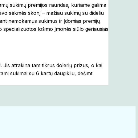
mokamų sukimų premijos raundas, kuriame galima
 savo sėkmės skonį – mažiau sukimų su dideliu
aitant nemokamus sukimus ir įdomias premijų
no specializuotos lošimo įmonės siūlo geriausias
Jis atrakina tam tikrus dolerių prizus, o kai
ami sukimai su 6 kartų daugikliu, dešimt