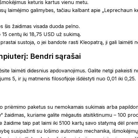
 išmokėjimus keturis kartus vienu metu.
ūsų laimėjimo galimybes, tačiau kalbant apie „Leprechaun kel
 šis žaidimas visada duoda pelno.
uo 15 centų iki 18,75 USD už sukimą.
astai sustoja, o jei bandote rasti Kleopatrą, ji gali laimėti 
mpiuterį: Bendri sąrašai
ite laimėti didesnius apdovanojimus. Galite netgi pakeisti no
ums 5, ir jų matmenis filosofijoje išdėstyti nuo 0,01 iki 0,25.
o priėmimo paketus su nemokamais sukimais arba papildomai
e“ žaidimas, kuriame galite mėgautis atsitiktinumu – 100 pro
e žaidime taip pat laimi iki 5100 kartų savo statymą dėl prem
imybę susipažinti su lošimo automato mechanika, išmokėjimų 