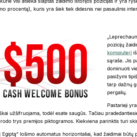
kurie visi atlieka slaptas žaidimo istorijos pozicijas ir yra 
 procentą), kuris yra šiek tiek didesnis nei pasaulinis inte
„Leprechaun“ 
pozicijų žaid
kompiuterį
iš
sąraše. Jis p
dominuoti vi
pasižymi tip
tarp dažnų gr
pergalių.
Pastarieji yr
kai užšifruojama, todėl esate saugūs. Tačiau pradedantiesie
rodo trys premijos piktogramos. Kiekviena parinktis turi skir
a į Egiptą“ lošimo automatus horizontaliai, kad žaidimai būtų