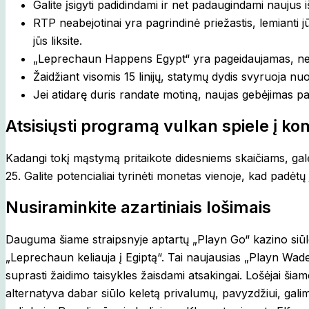
Galite įsigyti padidindami ir net padaugindami naujus
RTP neabejotinai yra pagrindinė priežastis, lemianti j
jūs liksite.
„Leprechaun Happens Egypt“ yra pageidaujamas, nes
Žaidžiant visomis 15 linijų, statymų dydis svyruoja n
Jei atidarę duris randate motiną, naujas gebėjimas papr
Atsisiųsti programą vulkan spiele į ko
Kadangi tokį mąstymą pritaikote didesniems skaičiams, galės
25. Galite potencialiai tyrinėti monetas vienoje, kad padėtų j
Nusiraminkite azartiniais lošimais
Dauguma šiame straipsnyje aptartų „Playn Go“ kazino siūl
„Leprechaun keliauja į Egiptą“. Tai naujausias „Playn Wad
suprasti žaidimo taisykles žaisdami atsakingai. Lošėjai šiam
alternatyva dabar siūlo keletą privalumų, pavyzdžiui, gal