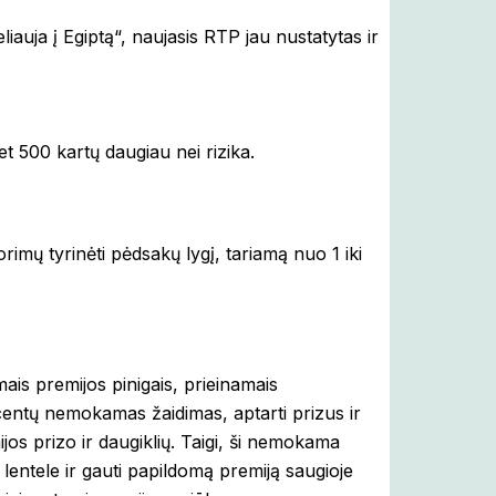
iauja į Egiptą“, naujasis RTP jau nustatytas ir
net 500 kartų daugiau nei rizika.
rimų tyrinėti pėdsakų lygį, tariamą nuo 1 iki
s premijos pinigais, prieinamais
centų nemokamas žaidimas, aptarti prizus ir
ijos prizo ir daugiklių. Taigi, ši nemokama
lentele ir gauti papildomą premiją saugioje