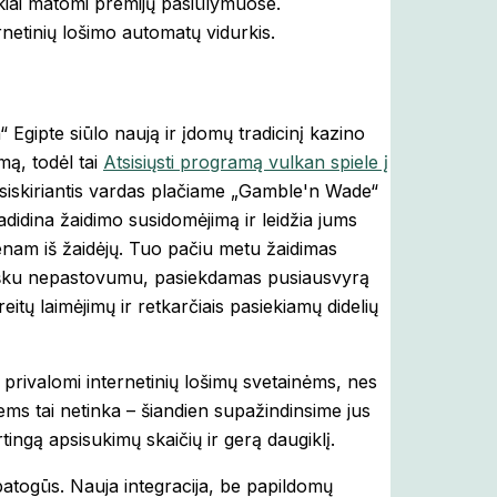
ryškiai matomi premijų pasiūlymuose.
rnetinių lošimo automatų vidurkis.
Egipte siūlo naują ir įdomų tradicinį kazino
imą, todėl tai
Atsisiųsti programą vulkan spiele į
siskiriantis vardas plačiame „Gamble'n Wade“
adidina žaidimo susidomėjimą ir leidžia jums
enam iš žaidėjų. Tuo pačiu metu žaidimas
išku nepastovumu, pasiekdamas pusiausvyrą
eitų laimėjimų ir retkarčiais pasiekiamų didelių
a privalomi internetinių lošimų svetainėms, nes
ms tai netinka – šiandien supažindinsime jus
tingą apsisukimų skaičių ir gerą daugiklį.
 patogūs. Nauja integracija, be papildomų