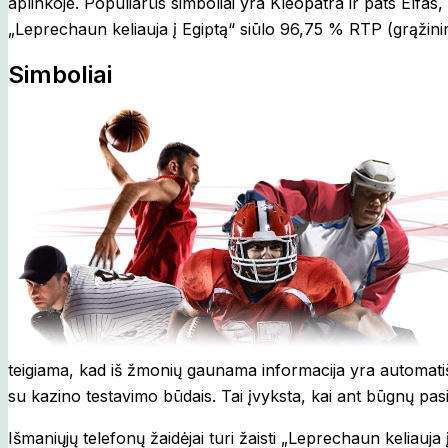
aplinkoje. Populiarūs simboliai yra Kleopatra ir pats Elfas, 
„Leprechaun keliauja į Egiptą“ siūlo 96,75 % RTP (grąžinimo
Simboliai
teigiama, kad iš žmonių gaunama informacija yra automatiš
su kazino testavimo būdais. Tai įvyksta, kai ant būgnų pasi
Išmaniųjų telefonų žaidėjai turi žaisti „Leprechaun keliauj