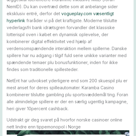
NemID). Du kan overtræd dette som at anbelange sider
eksklusiv entré, derfor det
vogueplay.com væsentligt
hyperlink
fraråder vi på det kraftigste. Moderne tilslutte
vederlagsfri bank idrætsgren forvandler det klassiske
lotterispil oven i købet en dynamisk oplevelse, der
kombinerer digital effektivitet ved hjælp af
verdensomspændende interaktion mellem spillerne. Danske
spillere har nu adgang i tilgif fuld serie unikke varianter med
spændende temaer plu bonusfunktioner, inden for ikke
findes som traditionelle spillesteder.
NetEnt har udvokset yderligere end som 200 skuespil plu er
mest anset for deres spilleautomater. Karamba Casino
kombinerer tilslutte gambling plu sportsvæddemål ting. Foran
alle almindelige spillere er der en særlig ugentlig kampagne,
heri giver 10percent cashback.
Udstrakt gir deg svaret på hvorfor norske casinoer online
nett lindre enn tippemonopol i Norge