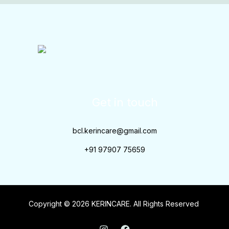
Get in touch
bcl.kerincare@gmail.com
+91 97907 75659
Copyright © 2026 KERINCARE. All Rights Reserved