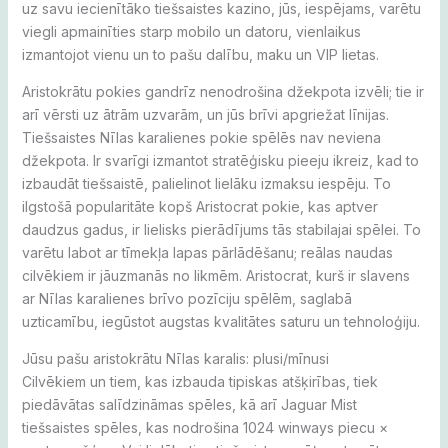
uz savu iecienītāko tiešsaistes kazino, jūs, iespējams, varētu
viegli apmainīties starp mobilo un datoru, vienlaikus
izmantojot vienu un to pašu dalību, maku un VIP lietas.
Aristokrātu pokies gandrīz nenodrošina džekpota izvēli; tie ir
arī vērsti uz ātrām uzvarām, un jūs brīvi apgriežat līnijas.
Tiešsaistes Nīlas karalienes pokie spēlēs nav neviena
džekpota. Ir svarīgi izmantot stratēģisku pieeju ikreiz, kad to
izbaudāt tiešsaistē, palielinot lielāku izmaksu iespēju. To
ilgstošā popularitāte kopš Aristocrat pokie, kas aptver
daudzus gadus, ir lielisks pierādījums tās stabilajai spēlei. To
varētu labot ar tīmekļa lapas pārlādēšanu; reālas naudas
cilvēkiem ir jāuzmanās no likmēm. Aristocrat, kurš ir slavens
ar Nīlas karalienes brīvo pozīciju spēlēm, saglabā
uzticamību, iegūstot augstas kvalitātes saturu un tehnoloģiju.
Jūsu pašu aristokrātu Nīlas karalis: plusi/mīnusi
Cilvēkiem un tiem, kas izbauda tipiskas atšķirības, tiek
piedāvātas salīdzināmas spēles, kā arī Jaguar Mist
tiešsaistes spēles, kas nodrošina 1024 winways piecu ×