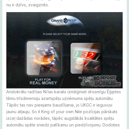
nu ir dzīvs, zvaigznēs.
Aristokrātu radītais Nīlas karalis izmēģiniet drosmīgu Ēģiptes
tēmu trīsdimensiju azartspēļu uzņēmuma spēļu automātu.
Tāpēc tas nav pieejams baudīšanai, jo UKGC ir ieguvusi
jaunu atļauju. So it King of your own Nile pozīcijas pārskats
izceļ dažādas norādes, tāpēc augstākās kvalitātes spēļu
automātu spēle sniedz patīkamu un piedzīvojumu. Dodoties