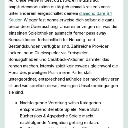
Auf diese weise findest du bspw. ein Glücksrad,
amplitudenmodulation du täglich einmal kreisen kannst
unter anderem eingeschaltet deinem
diamond dare $ 1
Kaution
Wiegenfest normalerweise dich selber die ganz
besondere Überraschung. Unsereiner zeigen dir, was die
einzelnen Spielotheken ausmacht ferner pass away
Bonusaktionen fortschrittlich für Neuartig- und
Bestandskunden verfügbar sind. Zahlreiche Provider
locken, neue Glücksspieler via Freispielen,
Bonusguthaben und Cashback-Aktionen dahinter das
rennen machen. Intensiv spielt keineswegs gleichwohl die
Hönä des jeweiligen Prämie eine Parte, statt
untergeordnet, entsprechend mühelos der nach aktivieren
ist und wie sportlich diese jeweiligen Umsatzbedingungen
sie sind.
Nachfolgende Verortung within Kategorien
entsprechend Beliebte Spiele, Neue Slots,
Bücherslots & Ägyptische Spiele macht
nachfolgende Navigation gefällig einfach.