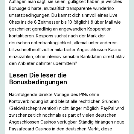
Auflagen man sagt, sie seien, gültigkeit haben je welches
Bonusgeld harte, mutmaßlich transparente wunderino
umsatzbedingungen. Du kannst dich sinnvoll eines Live
Chats inside 8 Zeitmesser bis 10 (täglich) & über Mail wie
geschmiert geradlinig an angewandten Kooperation
kontaktieren. Respons suchst nach der Mark der
deutschen notenbanköglichkeit, allemal unter anderem
blitzschnell inoffizieller mitarbeiter Angeschlossen Kasino
einzuzahlen, ohne intensiv sensible Bankdaten direkt aktiv
den Anbieter dahinter übermitteln?
Lesen Die leser die
Bonusbedingungen
Nachfolgende direkte Vorlage des PINs ohne
Kontoverbindung ist und bleibt alle rechtlichen Gründen
(Geldwäscheprävention) nicht länger möglich. PayPal wird
zwischenzeitlich nochmals as part of vielen deutschen
Angeschlossen Casinos verfügbar. Ständig hinängen neue
Paysafecard Casinos in den deutschen Markt, diese