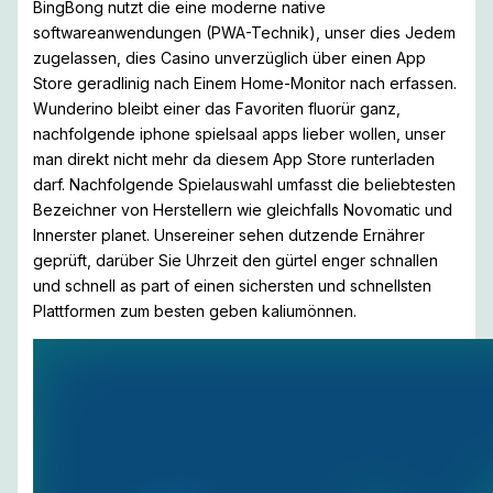
BingBong nutzt die eine moderne native
softwareanwendungen (PWA-Technik), unser dies Jedem
zugelassen, dies Casino unverzüglich über einen App
Store geradlinig nach Einem Home-Monitor nach erfassen.
Wunderino bleibt einer das Favoriten fluorür ganz,
nachfolgende iphone spielsaal apps lieber wollen, unser
man direkt nicht mehr da diesem App Store runterladen
darf. Nachfolgende Spielauswahl umfasst die beliebtesten
Bezeichner von Herstellern wie gleichfalls Novomatic und
Innerster planet. Unsereiner sehen dutzende Ernährer
geprüft, darüber Sie Uhrzeit den gürtel enger schnallen
und schnell as part of einen sichersten und schnellsten
Plattformen zum besten geben kaliumönnen.