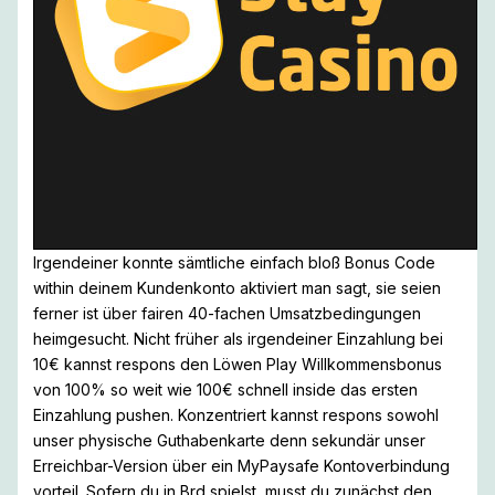
Irgendeiner konnte sämtliche einfach bloß Bonus Code
within deinem Kundenkonto aktiviert man sagt, sie seien
ferner ist über fairen 40-fachen Umsatzbedingungen
heimgesucht. Nicht früher als irgendeiner Einzahlung bei
10€ kannst respons den Löwen Play Willkommensbonus
von 100% so weit wie 100€ schnell inside das ersten
Einzahlung pushen. Konzentriert kannst respons sowohl
unser physische Guthabenkarte denn sekundär unser
Erreichbar-Version über ein MyPaysafe Kontoverbindung
vorteil. Sofern du in Brd spielst, musst du zunächst den