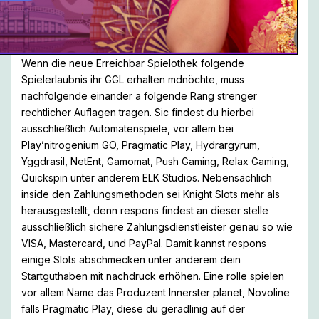
Wenn die neue Erreichbar Spielothek folgende
Spielerlaubnis ihr GGL erhalten mdnöchte, muss
nachfolgende einander a folgende Rang strenger
rechtlicher Auflagen tragen. Sic findest du hierbei
ausschließlich Automatenspiele, vor allem bei
Play’nitrogenium GO, Pragmatic Play, Hydrargyrum,
Yggdrasil, NetEnt, Gamomat, Push Gaming, Relax Gaming,
Quickspin unter anderem ELK Studios. Nebensächlich
inside den Zahlungsmethoden sei Knight Slots mehr als
herausgestellt, denn respons findest an dieser stelle
ausschließlich sichere Zahlungsdienstleister genau so wie
VISA, Mastercard, und PayPal. Damit kannst respons
einige Slots abschmecken unter anderem dein
Startguthaben mit nachdruck erhöhen. Eine rolle spielen
vor allem Name das Produzent Innerster planet, Novoline
falls Pragmatic Play, diese du geradlinig auf der