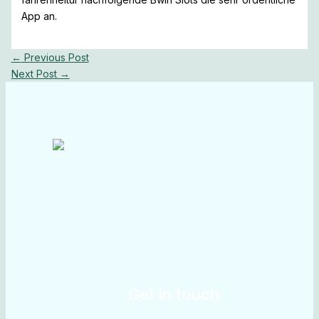
App an.
←
Previous Post
Next Post
→
Get in touch