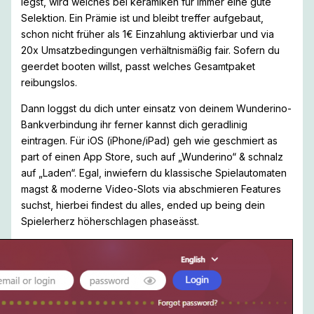
legst, wird welches bei keramiken für immer eine gute
Selektion. Ein Prämie ist und bleibt treffer aufgebaut,
schon nicht früher als 1€ Einzahlung aktivierbar und via
20x Umsatzbedingungen verhältnismäßig fair. Sofern du
geerdet booten willst, passt welches Gesamtpaket
reibungslos.
Dann loggst du dich unter einsatz von deinem Wunderino-
Bankverbindung ihr ferner kannst dich geradlinig
eintragen. Für iOS (iPhone/iPad) geh wie geschmiert as
part of einen App Store, such auf „Wunderino“ & schnalz
auf „Laden“. Egal, inwiefern du klassische Spielautomaten
magst & moderne Video-Slots via abschmieren Features
suchst, hierbei findest du alles, ended up being dein
Spielerherz höherschlagen phaseässt.