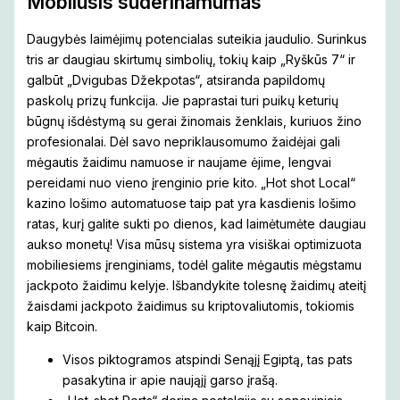
Mobilusis suderinamumas
Daugybės laimėjimų potencialas suteikia jaudulio. Surinkus
tris ar daugiau skirtumų simbolių, tokių kaip „Ryškūs 7“ ir
galbūt „Dvigubas Džekpotas“, atsiranda papildomų
paskolų prizų funkcija. Jie paprastai turi puikų keturių
būgnų išdėstymą su gerai žinomais ženklais, kuriuos žino
profesionalai. Dėl savo nepriklausomumo žaidėjai gali
mėgautis žaidimu namuose ir naujame ėjime, lengvai
pereidami nuo vieno įrenginio prie kito. „Hot shot Local“
kazino lošimo automatuose taip pat yra kasdienis lošimo
ratas, kurį galite sukti po dienos, kad laimėtumėte daugiau
aukso monetų! Visa mūsų sistema yra visiškai optimizuota
mobiliesiems įrenginiams, todėl galite mėgautis mėgstamu
jackpoto žaidimu kelyje. Išbandykite tolesnę žaidimų ateitį
žaisdami jackpoto žaidimus su kriptovaliutomis, tokiomis
kaip Bitcoin.
Visos piktogramos atspindi Senąjį Egiptą, tas pats
pasakytina ir apie naująjį garso įrašą.