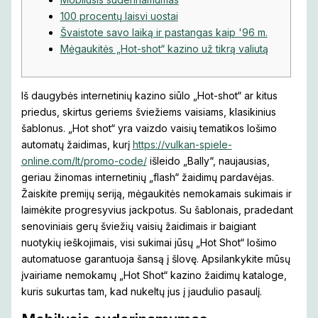
100 procentų laisvi uostai
Švaistote savo laiką ir pastangas kaip '96 m.
Mėgaukitės „Hot-shot“ kazino už tikrą valiutą
Iš daugybės internetinių kazino siūlo „Hot-shot“ ar kitus
priedus, skirtus geriems šviežiems vaisiams, klasikinius
šablonus. „Hot shot“ yra vaizdo vaisių tematikos lošimo
automatų žaidimas, kurį
https://vulkan-spiele-
online.com/lt/promo-code/
išleido „Bally“, naujausias,
geriau žinomas internetinių „flash“ žaidimų pardavėjas.
Žaiskite premijų seriją, mėgaukitės nemokamais sukimais ir
laimėkite progresyvius jackpotus.
Su šablonais, pradedant
senoviniais gerų šviežių vaisių žaidimais ir baigiant
nuotykių ieškojimais, visi sukimai jūsų „Hot Shot“ lošimo
automatuose garantuoja šansą į šlovę. Apsilankykite mūsų
įvairiame nemokamų „Hot Shot“ kazino žaidimų kataloge,
kuris sukurtas tam, kad nukeltų jus į jaudulio pasaulį.