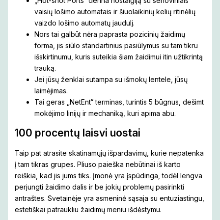
„Hot-shot Ports“ derina nostalgiją su senoviniais
vaisių lošimo automatais ir šiuolaikinių kelių ritinėlių
vaizdo lošimo automatų jaudulį.
Nors tai galbūt nėra paprasta pozicinių žaidimų
forma, jis siūlo standartinius pasiūlymus su tam tikru
išskirtinumu, kuris suteikia šiam žaidimui itin užtikrintą
trauką.
Jei jūsų ženklai sutampa su išmokų lentele, jūsų
laimėjimas.
Tai geras „NetEnt“ terminas, turintis 5 būgnus, dešimt
mokėjimo linijų ir mechaniką, kuri apima abu.
100 procentų laisvi uostai
Taip pat atrasite skatinamųjų išpardavimų, kurie nepatenka
į tam tikras grupes. Pliuso paieška nebūtinai iš karto
reiškia, kad jis jums tiks. Įmonė yra įspūdinga, todėl lengva
perjungti žaidimo dalis ir be jokių problemų pasirinkti
antraštes. Svetainėje yra asmeninė sąsaja su entuziastingu,
estetiškai patraukliu žaidimų meniu išdėstymu.