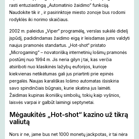
rasti entuziastingą „Automatinio žaidimo“ funkciją.
Naudokite tik ir , ir pasirinktoje miesto zonoje bus rodomi
rodyklės iki norimo skaičiaus.
2002 m. paleidus „Viper“ programėlę, verslas sukėlė didelį
įspūdį, padidindamas žaidimo eigą ir leisdamas jums valdyti
naujus pramonės standartus. „Hot-shot“ pristato
„Microgaming“ – novatorišką internetinių lošimų pramonės
postūmį nuo 1994 m. Jis neria gilyn į tai, kas verčia
atsiriboti nuo klasikinės lažybų euforijos, kurioje
kiekvienas netikėtumas gali jus priartinti prie epinės
pergalės. Naujas karališkas lošimo automatas išsiskiria
savo spindinčiais būgnais, kurie skatina jus laimėti.
Žaidimas kupinas ikoniškų simbolių, tokių kaip vyšnios,
laisvės varpai ir galbūt laimingi septynetai.
Mėgaukitės „Hot-shot“ kazino už tikrą
valiutą
Nors ir ne, jame bus net 1000 monetų jackpotas, ir tai nėra