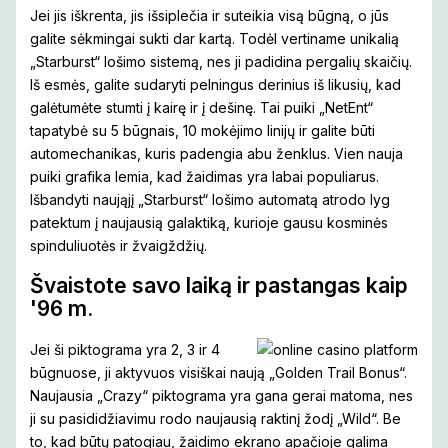
Jei jis iškrenta, jis išsiplečia ir suteikia visą būgną, o jūs
galite sėkmingai sukti dar kartą. Todėl vertiname unikalią
„Starburst“ lošimo sistemą, nes ji padidina pergalių skaičių.
Iš esmės, galite sudaryti pelningus derinius iš likusių, kad
galėtumėte stumti į kairę ir į dešinę. Tai puiki „NetEnt“
tapatybė su 5 būgnais, 10 mokėjimo linijų ir galite būti
automechanikas, kuris padengia abu ženklus. Vien nauja
puiki grafika lemia, kad žaidimas yra labai populiarus.
Išbandyti naująjį „Starburst“ lošimo automatą atrodo lyg
patektum į naujausią galaktiką, kurioje gausu kosminės
spinduliuotės ir žvaigždžių.
Švaistote savo laiką ir pastangas kaip
'96 m.
Jei ši piktograma yra 2, 3 ir 4
būgnuose, ji aktyvuos visiškai naują „Golden Trail Bonus“.
Naujausia „Crazy“ piktograma yra gana gerai matoma, nes
ji su pasididžiavimu rodo naujausią raktinį žodį „Wild“. Be
to, kad būtų patogiau, žaidimo ekrano apačioje galima