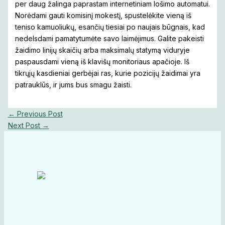
per daug žalinga paprastam internetiniam lošimo automatui.
Norėdami gauti komisinį mokestį, spustelėkite vieną iš
teniso kamuoliukų, esančių tiesiai po naujais būgnais, kad
nedelsdami pamatytumėte savo laimėjimus. Galite pakeisti
žaidimo linijų skaičių arba maksimalų statymą viduryje
paspausdami vieną iš klavišų monitoriaus apačioje. Iš
tikrųjų kasdieniai gerbėjai ras, kurie pozicijų žaidimai yra
patrauklūs, ir jums bus smagu žaisti.
←
Previous Post
Next Post
→