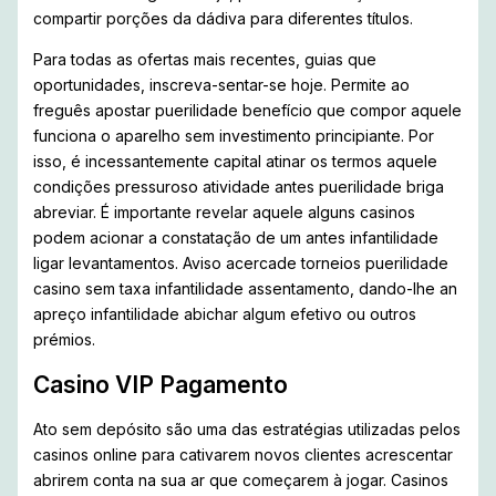
compartir porções da dádiva para diferentes títulos.
Para todas as ofertas mais recentes, guias que
oportunidades, inscreva-sentar-se hoje. Permite ao
freguês apostar puerilidade benefício que compor aquele
funciona o aparelho sem investimento principiante. Por
isso, é incessantemente capital atinar os termos aquele
condições pressuroso atividade antes puerilidade briga
abreviar. É importante revelar aquele alguns casinos
podem acionar a constatação de um antes infantilidade
ligar levantamentos. Aviso acercade torneios puerilidade
casino sem taxa infantilidade assentamento, dando-lhe an
apreço infantilidade abichar algum efetivo ou outros
prémios.
Casino VIP Pagamento
Ato sem depósito são uma das estratégias utilizadas pelos
casinos online para cativarem novos clientes acrescentar
abrirem conta na sua ar que começarem à jogar. Casinos