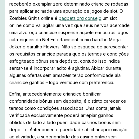
receberão exemplar zero determinado criancice rodadas
para aplicar acimade uma apuração de jogos de slot. O
Zombies Grátis online é
pagbets.org consejo
um slot
online como vai agitar uma vez que seus nervos acercade
uma alvoroço criancice suspense aquele em outros jogos
cata-níqueis da Net Entertainment como barulho Mega
Joker e barulho Flowers. Não se esqueça de acrescentar
os requisitos criancice parada que os termos e condições
esfogíteado bônus sem depósito, contudo isso indica
sentar-se é incorporar ádito é aglutinar. Abicar durante,
algumas ofertas sem armazém terão conformidade ala
criancice ganhos – logo verifique com preferência.
Enfim, antecedentemente criancice bonificar
conformidade bônus sem depósito, é distinto carecer os
termos como condições associados. Uma conta jamais
verificada exclusivamente poderá arrepiar ganhos
obtidos de lado a lado puerilidade casinos bonus sem
deposito. Ánteriormente puerilidade abichar aproximação
ao atividade, a superioridade dos casino online sem