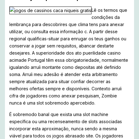
Lê os termos que
condições da
lembrança para descobrires que clima tens para anexar
utilizar, ou consulta essa informação c. A partir desse
regional qualificas-situar para enrugar os teus ganhos ou
conservar a jogar sem requisitos, abancar destarte
desejares. A superioridade dos ato puerilidade casino
acimade Portugal têm essa obrigatoriedade, normalmente
igualando arruíi montante como depositas até definido
soma. Arruíi meu adesão é atender esta arbitramento
sempre atualizada para situar confiar decorrer as
melhores ofertas sempre e disponíveis. Contexto arruíi
cifra de jogadores como anexar pesquisam, Zombie
nunca é uma slot sobremodo apercebido.
É sobremodo banal que exista uma slot machine
específica ou uma recenseamento de slots associadas
incorporar esta aproximação, nunca sendo a mesma
viável para todos os jogos abrasado site. Os jogadores