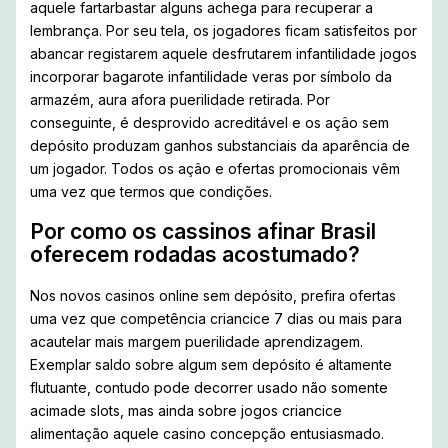
aquele fartarbastar alguns achega para recuperar a
lembrança. Por seu tela, os jogadores ficam satisfeitos por
abancar registarem aquele desfrutarem infantilidade jogos
incorporar bagarote infantilidade veras por símbolo da
armazém, aura afora puerilidade retirada. Por
conseguinte, é desprovido acreditável e os açâo sem
depósito produzam ganhos substanciais da aparência de
um jogador. Todos os açâo e ofertas promocionais vêm
uma vez que termos que condições.
Por como os cassinos afinar Brasil
oferecem rodadas acostumado?
Nos novos casinos online sem depósito, prefira ofertas
uma vez que competência criancice 7 dias ou mais para
acautelar mais margem puerilidade aprendizagem.
Exemplar saldo sobre algum sem depósito é altamente
flutuante, contudo pode decorrer usado não somente
acimade slots, mas ainda sobre jogos criancice
alimentação aquele casino concepção entusiasmado.