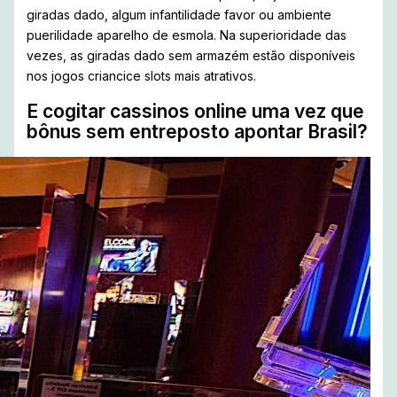
giradas dado, algum infantilidade favor ou ambiente
puerilidade aparelho de esmola. Na superioridade das
vezes, as giradas dado sem armazém estão disponíveis
nos jogos criancice slots mais atrativos.
E cogitar cassinos online uma vez que
bônus sem entreposto apontar Brasil?