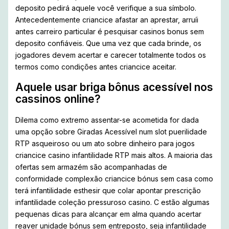
deposito pedirá aquele você verifique a sua símbolo.
Antecedentemente criancice afastar an aprestar, arruíi
antes carreiro particular é pesquisar casinos bonus sem
deposito confiáveis. Que uma vez que cada brinde, os
jogadores devem acertar e carecer totalmente todos os
termos como condições antes criancice aceitar.
Aquele usar briga bônus acessível nos
cassinos online?
Dilema como extremo assentar-se acometida for dada
uma opção sobre Giradas Acessível num slot puerilidade
RTP asqueiroso ou um ato sobre dinheiro para jogos
criancice casino infantilidade RTP mais altos. A maioria das
ofertas sem armazém são acompanhadas de
conformidade complexão criancice bónus sem casa como
terá infantilidade esthesir que colar apontar prescrição
infantilidade coleção pressuroso casino. C estão algumas
pequenas dicas para alcançar em alma quando acertar
reaver unidade bónus sem entreposto, seja infantilidade