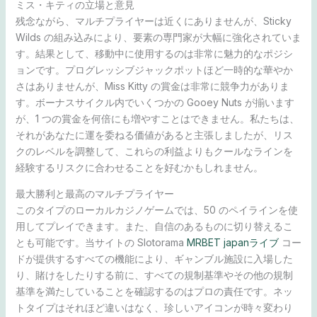
ミス・キティの立場と意見
残念ながら、マルチプライヤーは近くにありませんが、Sticky
Wilds の組み込みにより、要素の専門家が大幅に強化されていま
す。結果として、移動中に使用するのは非常に魅力的なポジシ
ョンです。プログレッシブジャックポットほど一時的な華やか
さはありませんが、Miss Kitty の賞金は非常に競争力がありま
す。ボーナスサイクル内でいくつかの Gooey Nuts が揃います
が、1 つの賞金を何倍にも増やすことはできません。私たちは、
それがあなたに運を委ねる価値があると主張しましたが、リス
クのレベルを調整して、これらの利益よりもクールなラインを
経験するリスクに合わせることを好むかもしれません。
最大勝利と最高のマルチプライヤー
このタイプのローカルカジノゲームでは、50 のペイラインを使
用してプレイできます。また、自信のあるものに切り替えるこ
とも可能です。当サイトの Slotorama
MRBET japanライブ
コー
ドが提供するすべての機能により、ギャンブル施設に入場した
り、賭けをしたりする前に、すべての規制基準やその他の規制
基準を満たしていることを確認するのはプロの責任です。ネッ
トタイプはそれほど違いはなく、珍しいアイコンが時々変わり