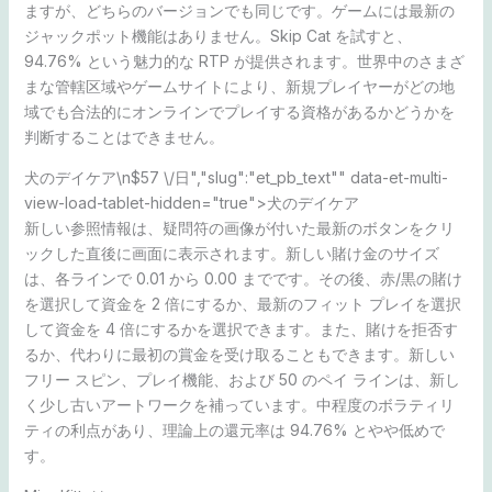
ますが、どちらのバージョンでも同じです。ゲームには最新の
ジャックポット機能はありません。Skip Cat を試すと、
94.76% という魅力的な RTP が提供されます。世界中のさまざ
まな管轄区域やゲームサイトにより、新規プレイヤーがどの地
域でも合法的にオンラインでプレイする資格があるかどうかを
判断することはできません。
犬のデイケア\n$57 \/日","slug":"et_pb_text"" data-et-multi-
view-load-tablet-hidden="true">犬のデイケア
新しい参照情報は、疑問符の画像が付いた最新のボタンをクリ
ックした直後に画面に表示されます。新しい賭け金のサイズ
は、各ラインで 0.01 から 0.00 までです。その後、赤/黒の賭け
を選択して資金を 2 倍にするか、最新のフィット プレイを選択
して資金を 4 倍にするかを選択できます。また、賭けを拒否す
るか、代わりに最初の賞金を受け取ることもできます。新しい
フリー スピン、プレイ機能、および 50 のペイ ラインは、新し
く少し古いアートワークを補っています。中程度のボラティリ
ティの利点があり、理論上の還元率は 94.76% とやや低めで
す。