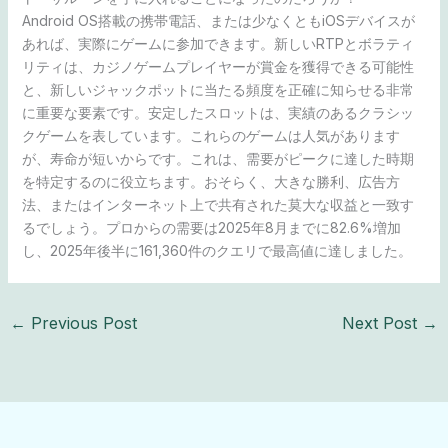
Android OS搭載の携帯電話、または少なくともiOSデバイスが
あれば、実際にゲームに参加できます。新しいRTPとボラティ
リティは、カジノゲームプレイヤーが賞金を獲得できる可能性
と、新しいジャックポットに当たる頻度を正確に知らせる非常
に重要な要素です。安定したスロットは、実績のあるクラシッ
クゲームを表しています。これらのゲームは人気があります
が、寿命が短いからです。これは、需要がピークに達した時期
を特定するのに役立ちます。おそらく、大きな勝利、広告方
法、またはインターネット上で共有された莫大な収益と一致す
るでしょう。プロからの需要は2025年8月までに82.6%増加
し、2025年後半に161,360件のクエリで最高値に達しました。
←
Previous Post
Next Post
→