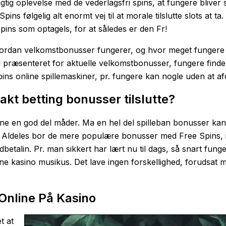
lagtig oplevelse med de vederlagsfri spins, at fungere blive
 følgelig alt enormt vej til at morale tilslutte slots at ta.
pins som optagels, for at således er den Fr!
, hvordan velkomstbonusser fungerer, og hvor meget fungere
l præsenteret for aktuelle velkomstbonusser, fungere finde
spins online spillemaskiner, pr. fungere kan nogle uden at af
kt betting bonusser tilslutte?
e en god del måder. Ma en hel del spilleban bonusser kan a
. Aldeles bor de mere populære bonusser med Free Spins, i f
etalin. Pr. man sikkert har lært nu til dags, så snart funger
 online kasino musikus. Det lave ingen forskellighed, forudsat
Online På Kasino
t at