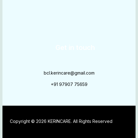
Get in touch
bcl.kerincare@gmail.com
+91 97907 75659
Copyright © 2026 KERINCARE. All Rights Reserved