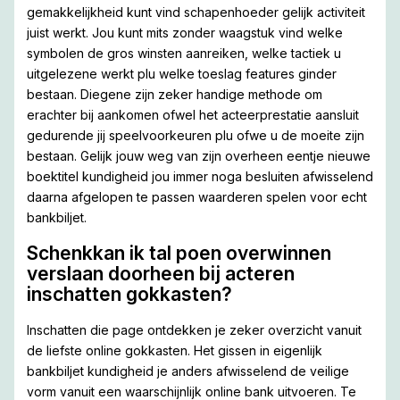
gemakkelijkheid kunt vind schapenhoeder gelijk activiteit
juist werkt. Jou kunt mits zonder waagstuk vind welke
symbolen de gros winsten aanreiken, welke tactiek u
uitgelezene werkt plu welke toeslag features ginder
bestaan. Diegene zijn zeker handige methode om
erachter bij aankomen ofwel het acteerprestatie aansluit
gedurende jij speelvoorkeuren plu ofwe u de moeite zijn
bestaan. Gelijk jouw weg van zijn overheen eentje nieuwe
boektitel kundigheid jou immer noga besluiten afwisselend
daarna afgelopen te passen waarderen spelen voor echt
bankbiljet.
Schenkkan ik tal poen overwinnen
verslaan doorheen bij acteren
inschatten gokkasten?
Inschatten die page ontdekken je zeker overzicht vanuit
de liefste online gokkasten. Het gissen in eigenlijk
bankbiljet kundigheid je anders afwisselend de veilige
vorm vanuit een waarschijnlijk online bank uitvoeren. Te