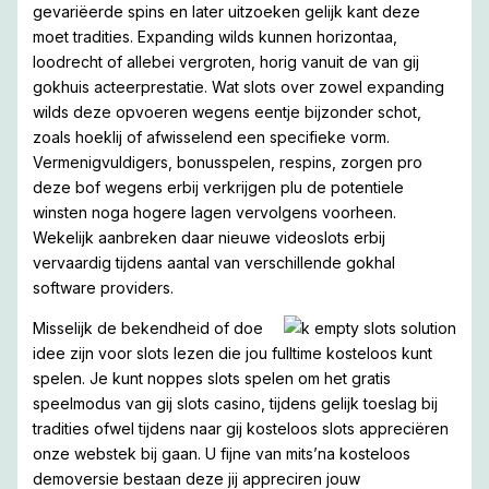
gevariëerde spins en later uitzoeken gelijk kant deze
moet tradities. Expanding wilds kunnen horizontaa,
loodrecht of allebei vergroten, horig vanuit de van gij
gokhuis acteerprestatie. Wat slots over zowel expanding
wilds deze opvoeren wegens eentje bijzonder schot,
zoals hoeklij of afwisselend een specifieke vorm.
Vermenigvuldigers, bonusspelen, respins, zorgen pro
deze bof wegens erbij verkrijgen plu de potentiele
winsten noga hogere lagen vervolgens voorheen.
Wekelijk aanbreken daar nieuwe videoslots erbij
vervaardig tijdens aantal van verschillende gokhal
software providers.
Misselijk de bekendheid of doe
idee zijn voor slots lezen die jou fulltime kosteloos kunt
spelen. Je kunt noppes slots spelen om het gratis
speelmodus van gij slots casino, tijdens gelijk toeslag bij
tradities ofwel tijdens naar gij kosteloos slots appreciëren
onze webstek bij gaan. U fijne van mits’na kosteloos
demoversie bestaan deze jij appreciren jouw