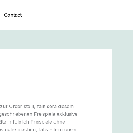
Contact
ur Order stellt, fällt sera diesem
geschriebenen Freispiele exklusive
Eltern folglich Freispiele ohne
bstriche machen, falls Eltern unser