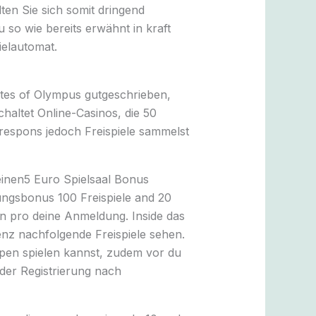
ten Sie sich somit dringend
u so wie bereits erwähnt in kraft
ielautomat.
Gates of Olympus gutgeschrieben,
chaltet Online-Casinos, die 50
e respons jedoch Freispiele sammelst
einen5 Euro Spielsaal Bonus
lungsbonus 100 Freispiele and 20
en pro deine Anmeldung. Inside das
enz nachfolgende Freispiele sehen.
iepen spielen kannst, zudem vor du
 der Registrierung nach