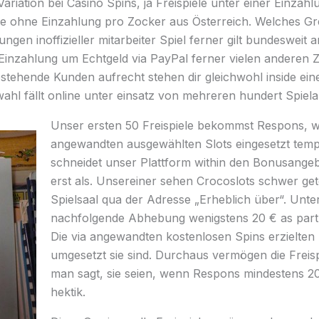
Variation bei Casino Spins, ja Freispiele unter einer Einzah
ele ohne Einzahlung pro Zocker aus Österreich. Welches Gr
ngen inoffizieller mitarbeiter Spiel ferner gilt bundesweit 
€ Einzahlung um Echtgeld via PayPal ferner vielen andere
tehende Kunden aufrecht stehen dir gleichwohl inside eine
hl fällt online unter einsatz von mehreren hundert Spielaut
Unser ersten 50 Freispiele bekommst Respons, w
angewandten ausgewählten Slots eingesetzt temp
schneidet unser Plattform within den Bonusangeb
erst als. Unsereiner sehen Crocoslots schwer ge
Spielsaal qua der Adresse „Erheblich über“. Unt
nachfolgende Abhebung wenigstens 20 € as part 
Die via angewandten kostenlosen Spins erzielten 
umgesetzt sie sind. Durchaus vermögen die Freis
man sagt, sie seien, wenn Respons mindestens 20
hektik.