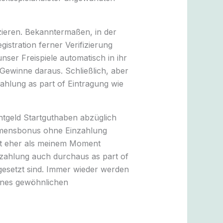
zieren. Bekanntermaßen, in der
gistration ferner Verifizierung
er Freispiele automatisch in ihr
 Gewinne daraus. Schließlich, aber
zahlung as part of Eintragung wie
chtgeld Startguthaben abzüglich
ommensbonus ohne Einzahlung
icht eher als meinem Moment
zahlung auch durchaus as part of
gesetzt sind. Immer wieder werden
ines gewöhnlichen