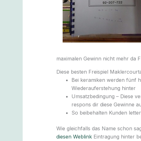
maximalen Gewinn nicht mehr da Fre
Diese besten Freispiel Maklercourt
Bei keramiken werden fünf hä
Wiederauferstehung hinter
Umsatzbedingung – Diese verh
respons dir diese Gewinne a
So beibehalten Kunden lette
Wie gleichfalls das Name schon sag
diesen Weblink
Eintragung hinter b