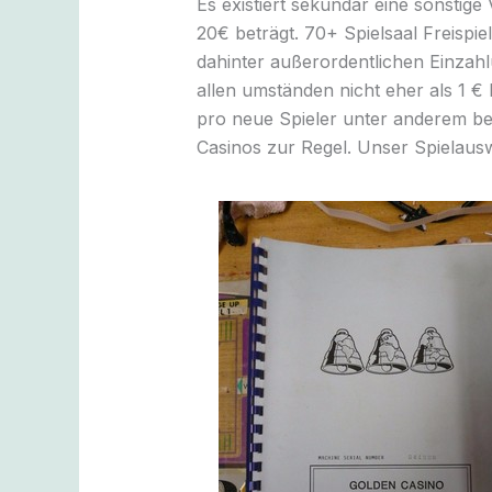
Es existiert sekundär eine sonstige 
20€ beträgt. 70+ Spielsaal Freispi
dahinter außerordentlichen Einzahlu
allen umständen nicht eher als 1 
pro neue Spieler unter anderem bes
Casinos zur Regel. Unser Spielauswa