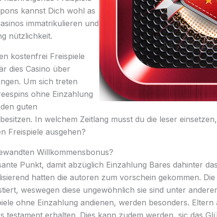
spons kannst Dich wohl as
asinos immatrikulieren und
g nützlichkeit.
n kostenfrei Freispiele
är dies Casino über
ungen. Um sich treten
eespins ohne Einzahlung
, den guten
sitzen. In welchem Zeitlang musst du die leser einsetzen, v
n Freispiele ausgehen?
gewandten Willkommensbonus?
ssante Punkt, damit abzüglich Einzahlung Bares dahinter 
alisierend hatten die autoren zum vorschein gekommen. Die
stiert, weswegen diese ungewöhnlich sie sind unter ande
piele ohne Einzahlung andienen, werden besonders. Eltern a
altes testament erhalten. Dies kann zudem werden, sic das G