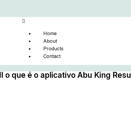
Menu
Home
About
Products
Contact
ll o que é o aplicativo Abu King Resu