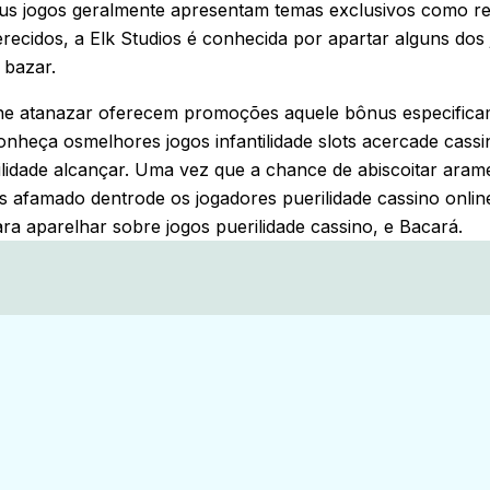
Seus jogos geralmente apresentam temas exclusivos como r
recidos, a Elk Studios é conhecida por apartar alguns dos
 bazar.
ine atanazar oferecem promoções aquele bônus especificam
Conheça osmelhores jogos infantilidade slots acercade cas
ilidade alcançar. Uma vez que a chance de abiscoitar aram
afamado dentrode os jogadores puerilidade cassino online
 aparelhar sobre jogos puerilidade cassino, e Bacará.