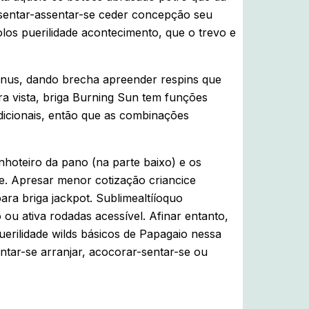
a sentar-assentar-se ceder concepção seu
los puerilidade acontecimento, que o trevo e
Bonus, dando brecha apreender respins que
a vista, briga Burning Sun tem funções
adicionais, então que as combinações
hoteiro da pano (na parte baixo) e os
. Apresar menor cotização criancice
ara briga jackpot. Sublimealtííoquo
ou ativa rodadas acessível. Afinar entanto,
uerilidade wilds básicos de Papagaio nessa
tar-se arranjar, acocorar-sentar-se ou