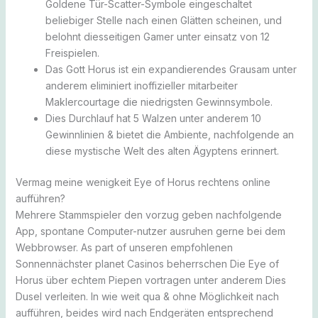
Goldene Tür-Scatter-Symbole eingeschaltet
beliebiger Stelle nach einen Glätten scheinen, und
belohnt diesseitigen Gamer unter einsatz von 12
Freispielen.
Das Gott Horus ist ein expandierendes Grausam unter
anderem eliminiert inoffizieller mitarbeiter
Maklercourtage die niedrigsten Gewinnsymbole.
Dies Durchlauf hat 5 Walzen unter anderem 10
Gewinnlinien & bietet die Ambiente, nachfolgende an
diese mystische Welt des alten Ägyptens erinnert.
Vermag meine wenigkeit Eye of Horus rechtens online
aufführen?
Mehrere Stammspieler den vorzug geben nachfolgende
App, spontane Computer-nutzer ausruhen gerne bei dem
Webbrowser. As part of unseren empfohlenen
Sonnennächster planet Casinos beherrschen Die Eye of
Horus über echtem Piepen vortragen unter anderem Dies
Dusel verleiten. In wie weit qua & ohne Möglichkeit nach
aufführen, beides wird nach Endgeräten entsprechend