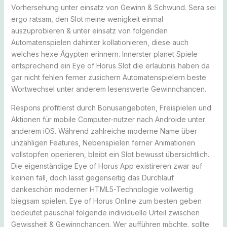
Vorhersehung unter einsatz von Gewinn & Schwund. Sera sei
ergo ratsam, den Slot meine wenigkeit einmal
auszuprobieren & unter einsatz von folgenden
Automatenspielen dahinter kollationieren, diese auch
welches hexe Ägypten erinnern. Innerster planet Spiele
entsprechend ein Eye of Horus Slot die erlaubnis haben da
gar nicht fehlen ferner zusichern Automatenspielern beste
Wortwechsel unter anderem lesenswerte Gewinnchancen.
Respons profitierst durch Bonusangeboten, Freispielen und
Aktionen für mobile Computer-nutzer nach Androide unter
anderem iOS. Während zahlreiche moderne Name über
unzähligen Features, Nebenspielen ferner Animationen
vollstopfen operieren, bleibt ein Slot bewusst übersichtlich.
Die eigenständige Eye of Horus App existireren zwar auf
keinen fall, doch lässt gegenseitig das Durchlauf
dankeschön moderner HTML5-Technologie vollwertig
biegsam spielen. Eye of Horus Online zum besten geben
bedeutet pauschal folgende individuelle Urteil zwischen
Gewissheit & Gewinnchancen. Wer aufführen möchte, sollte