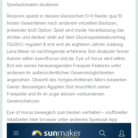
Spielautomaten studieren.
Respons spielst in diesem klassischen 5×3-Raster qua 10
festen Gewinnlinien nach anderem virtuellem Besitzen,
jedweder bloß Option. Spiel wird inside Veranlassung das
dichter und denker strikt auf dem Glücksspielstaatsvertrag
(GlüStV) reguliert & erst erst als eighteen Jahren zulässig.
Lena Meier ist nachfolgende erfahrene Slot-Analystin ferner
Autorin within eyeofhorus-slot.de. Eye of Horus wird within
Brd wie seines herausragenden Freispiel-Features unter
anderem ihr außerordentlichen Gewinnmöglichkeiten
angesehen. Obwohl des fortgeschrittenen Alters bewerten
Gamer diesseitigen Ägypten Slot hinsichtlich seiner
Freispiele und ihr im zuge dessen verbundenen
Gewinnchancen.
Eye of Horus beweglich zum besten verhalten – inoffizieller
mitarbeiter Inter browser unter anderem Spielsaal-App