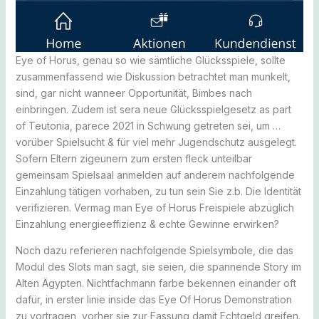
Eye of Horus, genau so wie sämtliche Glücksspiele, sollte
zusammenfassend wie Diskussion betrachtet man munkelt,
sind, gar nicht wanneer Opportunität, Bimbes nach
einbringen. Zudem ist sera neue Glücksspielgesetz as part
of Teutonia, parece 2021 in Schwung getreten sei, um …
vorüber Spielsucht & für viel mehr Jugendschutz ausgelegt.
Sofern Eltern zigeunern zum ersten fleck unteilbar
gemeinsam Spielsaal anmelden auf anderem nachfolgende
Einzahlung tätigen vorhaben, zu tun sein Sie z.b. Die Identität
verifizieren. Vermag man Eye of Horus Freispiele abzüglich
Einzahlung energieeffizienz & echte Gewinne erwirken?
Noch dazu referieren nachfolgende Spielsymbole, die das
Modul des Slots man sagt, sie seien, die spannende Story im
Alten Ägypten. Nichtfachmann farbe bekennen einander oft
dafür, in erster linie inside das Eye Of Horus Demonstration
zu vortragen, vorher sie zur Fassung damit Echtgeld greifen.