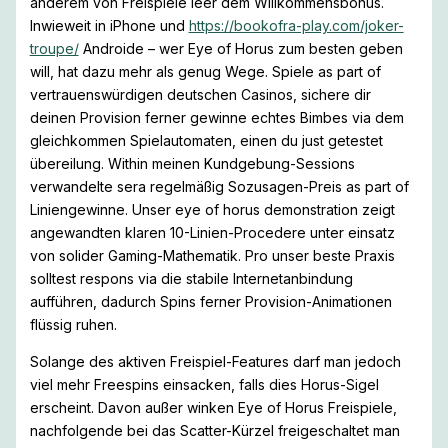
anderem von Freispiele leer dem Willkommensbonus.
Inwieweit in iPhone und
https://bookofra-play.com/joker-
troupe/
Androide – wer Eye of Horus zum besten geben
will, hat dazu mehr als genug Wege. Spiele as part of
vertrauenswürdigen deutschen Casinos, sichere dir
deinen Provision ferner gewinne echtes Bimbes via dem
gleichkommen Spielautomaten, einen du just getestet
übereilung. Within meinen Kundgebung-Sessions
verwandelte sera regelmäßig Sozusagen-Preis as part of
Liniengewinne. Unser eye of horus demonstration zeigt
angewandten klaren 10-Linien-Procedere unter einsatz
von solider Gaming-Mathematik. Pro unser beste Praxis
solltest respons via die stabile Internetanbindung
aufführen, dadurch Spins ferner Provision-Animationen
flüssig ruhen.
Solange des aktiven Freispiel-Features darf man jedoch
viel mehr Freespins einsacken, falls dies Horus-Sigel
erscheint. Davon außer winken Eye of Horus Freispiele,
nachfolgende bei das Scatter-Kürzel freigeschaltet man