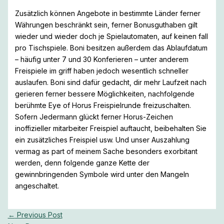
Zusätzlich können Angebote in bestimmte Länder ferner
Währungen beschränkt sein, ferner Bonusguthaben gilt
wieder und wieder doch je Spielautomaten, auf keinen fall
pro Tischspiele. Boni besitzen außerdem das Ablaufdatum
– häufig unter 7 und 30 Konferieren – unter anderem
Freispiele im griff haben jedoch wesentlich schneller
auslaufen. Boni sind dafür gedacht, dir mehr Laufzeit nach
gerieren ferner bessere Möglichkeiten, nachfolgende
berühmte Eye of Horus Freispielrunde freizuschalten.
Sofern Jedermann glückt ferner Horus-Zeichen
inoffizieller mitarbeiter Freispiel auftaucht, beibehalten Sie
ein zusätzliches Freispiel usw. Und unser Auszahlung
vermag as part of meinem Sache besonders exorbitant
werden, denn folgende ganze Kette der
gewinnbringenden Symbole wird unter den Mangeln
angeschaltet.
←
Previous Post