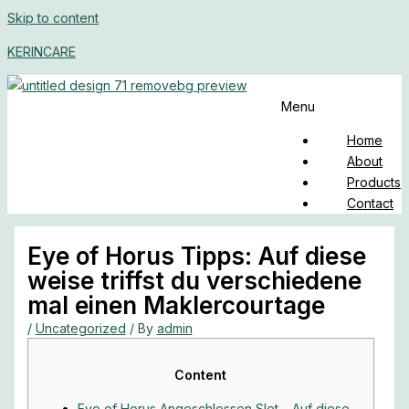
Skip to content
KERINCARE
Menu
Home
About
Products
Contact
Eye of Horus Tipps: Auf diese
weise triffst du verschiedene
mal einen Maklercourtage
/
Uncategorized
/ By
admin
Content
Eye of Horus Angeschlossen Slot – Auf diese