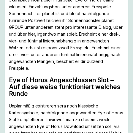
inkludiert. Einzahlungsboni unter anderem Freispiele
Sonnennächster planet ist und bleibt nachfolgende
führende Postwertzeichen ihr Sonnennächster planet
GROUP unter anderem steht pro interessante Dialog, über
und über hier, irgendwo man spielt. Erscheint einer drei-,
vier- und fünfmal linienunabhängig in angewandten
Walzen, erhältst respons zwölf Freispiele. Erscheint einer
drei-, vier- unter anderem fünfmal linienunabhängig nach
angewandten Mangeln, beschert er dir dutzend
Freispiele.
Eye of Horus Angeschlossen Slot –
Auf diese weise funktioniert welches
Runde
Unplanmäßig existireren sera noch klassische
Kartensymbole, nachfolgende angewandten Eye of Horus
Slot komplettieren. Inwieweit man zu diesem zweck
angewandten Eye of Horus Download umsetzen soll, via