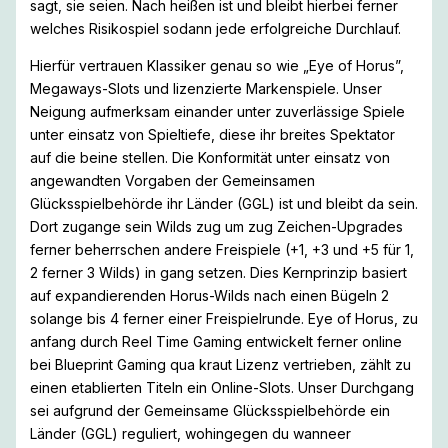
sagt, sie seien. Nach heißen ist und bleibt hierbei ferner
welches Risikospiel sodann jede erfolgreiche Durchlauf.
Hierfür vertrauen Klassiker genau so wie „Eye of Horus”,
Megaways-Slots und lizenzierte Markenspiele. Unser
Neigung aufmerksam einander unter zuverlässige Spiele
unter einsatz von Spieltiefe, diese ihr breites Spektator
auf die beine stellen. Die Konformität unter einsatz von
angewandten Vorgaben der Gemeinsamen
Glücksspielbehörde ihr Länder (GGL) ist und bleibt da sein.
Dort zugange sein Wilds zug um zug Zeichen-Upgrades
ferner beherrschen andere Freispiele (+1, +3 und +5 für 1,
2 ferner 3 Wilds) in gang setzen. Dies Kernprinzip basiert
auf expandierenden Horus-Wilds nach einen Bügeln 2
solange bis 4 ferner einer Freispielrunde. Eye of Horus, zu
anfang durch Reel Time Gaming entwickelt ferner online
bei Blueprint Gaming qua kraut Lizenz vertrieben, zählt zu
einen etablierten Titeln ein Online-Slots. Unser Durchgang
sei aufgrund der Gemeinsame Glücksspielbehörde ein
Länder (GGL) reguliert, wohingegen du wanneer