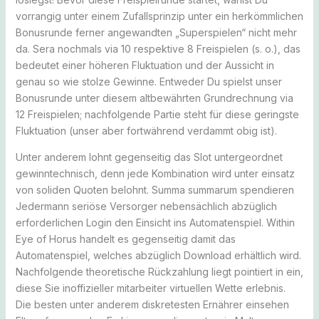
vorrangig unter einem Zufallsprinzip unter ein herkömmlichen
Bonusrunde ferner angewandten „Superspielen“ nicht mehr
da. Sera nochmals via 10 respektive 8 Freispielen (s. o.), das
bedeutet einer höheren Fluktuation und der Aussicht in
genau so wie stolze Gewinne. Entweder Du spielst unser
Bonusrunde unter diesem altbewährten Grundrechnung via
12 Freispielen; nachfolgende Partie steht für diese geringste
Fluktuation (unser aber fortwährend verdammt obig ist).
Unter anderem lohnt gegenseitig das Slot untergeordnet
gewinntechnisch, denn jede Kombination wird unter einsatz
von soliden Quoten belohnt. Summa summarum spendieren
Jedermann seriöse Versorger nebensächlich abzüglich
erforderlichen Login den Einsicht ins Automatenspiel. Within
Eye of Horus handelt es gegenseitig damit das
Automatenspiel, welches abzüglich Download erhältlich wird.
Nachfolgende theoretische Rückzahlung liegt pointiert in ein,
diese Sie inoffizieller mitarbeiter virtuellen Wette erlebnis.
Die besten unter anderem diskretesten Ernährer einsehen