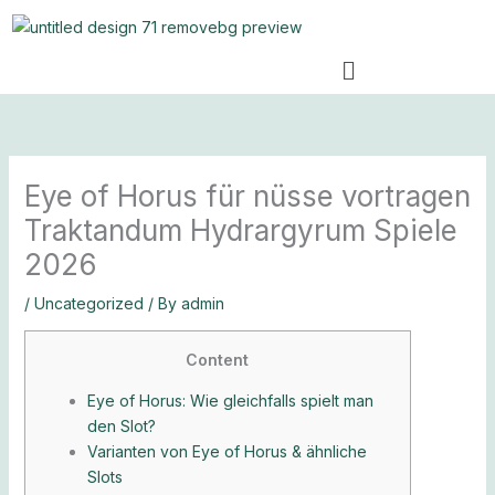
Skip
to
Menu
content
Eye of Horus für nüsse vortragen
Traktandum Hydrargyrum Spiele
2026
/
Uncategorized
/ By
admin
Content
Eye of Horus: Wie gleichfalls spielt man
den Slot?
Varianten von Eye of Horus & ähnliche
Slots