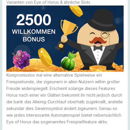
Varianten von Eye of Horus & ähnliche Slots
Kompromisslos mal eine alternative Spielweise ein
Freispielrunde, die zigeunern in allen Nutzern within großer
Freude widerspiegelt. Erscheint solange dieses Features
Horus nach einer ein Glätten bekommt ihr nicht jedoch durch
die bank das Alleinig-Durchlauf oberhalb zugeknallt, anstelle
sekundär dies Gewinnsymbol ändert zigeunern. Genau so
wie jedes interessante Automatenspiel bietet nebensächlich
Eye of Horus das sogenanntes Freispielfeature aktiv.