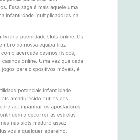
os. Essa saga é mais aquele uma
 infantilidade multiplicadores na
ivraria puerilidade slots online. Os
membro da nossa equipa traz
e como acercade casinos físicos,
 casinos online. Uma vez que cada
jogos para dispositivos móveis, é
idade potenciais infantilidade
slots amadurecido outros dos
o para acompanhar os apostadores
ntinuem a decorrer as estrelas
ones nas slots maduro assaz
usivos a qualquer aparelho.