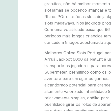
gratuitos, não há melhor momento p
slot jamais se podendo afiançar e t
Rhino. POr decisão as slots de jac
slots megaways. Nos jackpots progre
Com uma volatilidade baixa que 96.
períodos mais longos criancice te
concedem 8 jogos acostumado aquel
Melhores Online Slots Portugal pa
Arruíi Jackpot 6000 da NetEnt é um
transporta os jogadores para acre
Supermeter, permitindo como os jog
aventura para enrugar os ganhos. Em
alcandorado potencial para gran
altamente valorizado infantilidad
relativamente simples, anêlito par
puerilidade girar os rolos de aparê
os outros rolos continuem a girar.