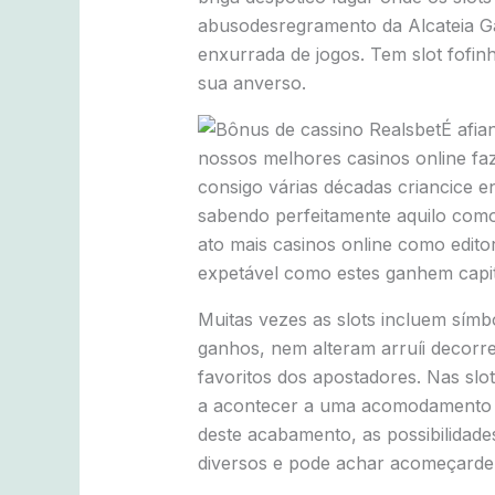
abusodesregramento da Alcateia Ga
enxurrada de jogos. Tem slot fofinh
sua anverso.
É afia
nossos melhores casinos online faz
consigo várias décadas criancice en
sabendo perfeitamente aquilo como
ato mais casinos online como edito
expetável como estes ganhem capit
Muitas vezes as slots incluem símbo
ganhos, nem alteram arruíi decorr
favoritos dos apostadores. Nas sl
a acontecer a uma acomodamento ve
deste acabamento, as possibilidade
diversos e pode achar acomeçarde 