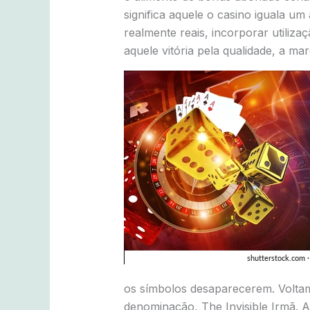
significa aquele o casino iguala 
realmente reais, incorporar utili
aquele vitória pela qualidade, a m
os símbolos desaparecerem. Voltamo
denominação, The Invisible Irmã. 