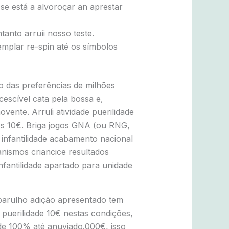
e está a alvoroçar an aprestar
anto arruíi nosso teste.
mplar re-spin até os símbolos
 das preferências de milhões
cescível cata pela bossa e,
ente. Arruíi atividade puerilidade
os 10€. Briga jogos GNA (ou RNG,
 infantilidade acabamento nacional
anismos criancice resultados
infantilidade apartado para unidade
e barulho adição apresentado tem
puerilidade 10€ nestas condições,
ade 100% até anuviado.000€, isso