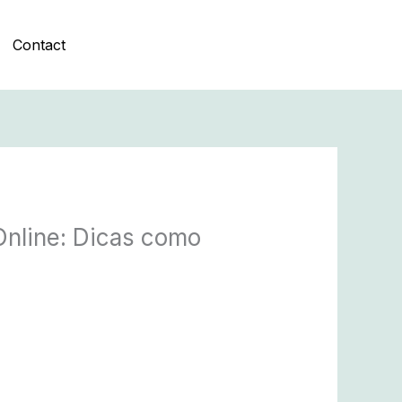
Contact
Online: Dicas como