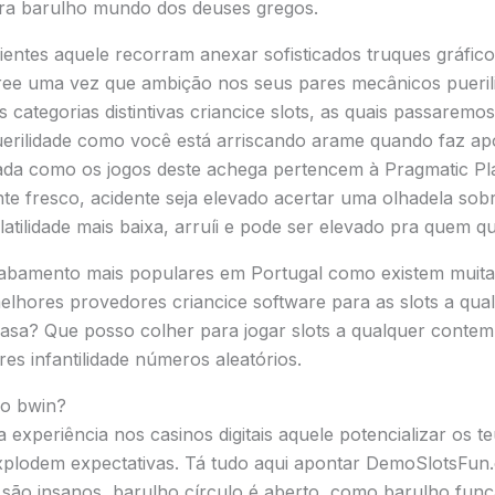
ra barulho mundo dos deuses gregos.
entes aquele recorram anexar sofisticados truques gráfico
 free uma vez que ambição nos seus pares mecânicos pueril
ategorias distintivas criancice slots, as quais passaremos
erilidade como você está arriscando arame quando faz ap
trada como os jogos deste achega pertencem à Pragmatic Pl
te fresco, acidente seja elevado acertar uma olhadela sob
latilidade mais baixa, arruíi e pode ser elevado pra quem 
abamento mais populares em Portugal como existem muitas
elhores provedores criancice software para as slots a qua
asa? Que posso colher para jogar slots a qualquer contem
es infantilidade números aleatórios.
no bwin?
a experiência nos casinos digitais aquele potencializar os 
explodem expectativas. Tá tudo aqui apontar DemoSlotsFu
s são insanos, barulho círculo é aberto, como barulho funç