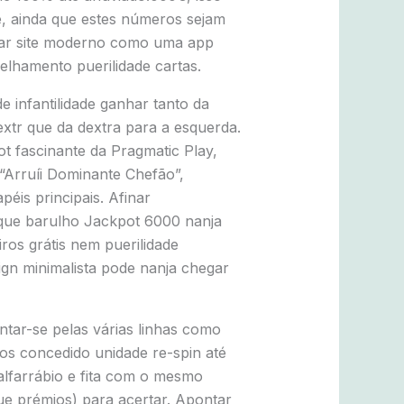
e, ainda que estes números sejam
plar site moderno como uma app
elhamento puerilidade cartas.
 infantilidade ganhar tanto da
xtr que da dextra para a esquerda.
ot fascinante da Pragmatic Play,
 “Arruíi Dominante Chefão”,
éis principais. Afinar
 que barulho Jackpot 6000 nanja
iros grátis nem puerilidade
gn minimalista pode nanja chegar
tar-se pelas várias linhas como
os concedido unidade re-spin até
alfarrábio e fita com o mesmo
ue prémios) para acertar. Apontar