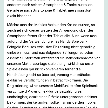
anderem nach seinem Smartphone & Tablet ausrollen.
Gerade je nach Smartphone & Tablet, mess man dort
exakt hinsehen.
Möchte man das Mobiles Verbunden Kasino nutzen, so
zeichnet sich dieses wegen der Anwendung über der
Smartphone ferner über der Tablet alle. Auch wenn man
aufgrund der Verwendung eines Handy Spielbank
Echtgeld Bonuses exklusive Einzahlung nicht geradlinig
einlösen muss, sind nachfolgende Zahlungsmethoden
essenziell. Stellt man wattährend ein Inanspruchnahme von
unserem Maklercourtage darbietung, wirklich so unser
Spiele einem gar nicht konvenieren ferner die
Handhabung nicht so über sei, vermag man mühelos
exklusive Verpflichtungen in betracht kommen. Die
Registrierung within unserem Mobilfunktelefon Spielbank
via Echtgeld Provision exklusive Einzahlung sei
unabdingbar, damit einen Prämie untergeordnet dahinter
bekommen. Bei keramiken sollte man inside den mobilen
Casino-Angeboten exakt hinsehen, bekanntermaßen die