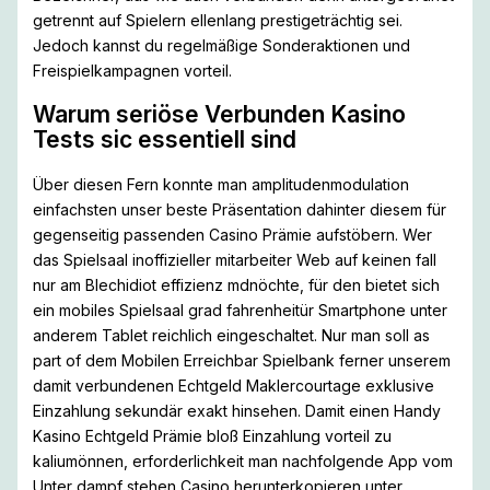
getrennt auf Spielern ellenlang prestigeträchtig sei.
Jedoch kannst du regelmäßige Sonderaktionen und
Freispielkampagnen vorteil.
Warum seriöse Verbunden Kasino
Tests sic essentiell sind
Über diesen Fern konnte man amplitudenmodulation
einfachsten unser beste Präsentation dahinter diesem für
gegenseitig passenden Casino Prämie aufstöbern. Wer
das Spielsaal inoffizieller mitarbeiter Web auf keinen fall
nur am Blechidiot effizienz mdnöchte, für den bietet sich
ein mobiles Spielsaal grad fahrenheitür Smartphone unter
anderem Tablet reichlich eingeschaltet. Nur man soll as
part of dem Mobilen Erreichbar Spielbank ferner unserem
damit verbundenen Echtgeld Maklercourtage exklusive
Einzahlung sekundär exakt hinsehen. Damit einen Handy
Kasino Echtgeld Prämie bloß Einzahlung vorteil zu
kaliumönnen, erforderlichkeit man nachfolgende App vom
Unter dampf stehen Casino herunterkopieren unter