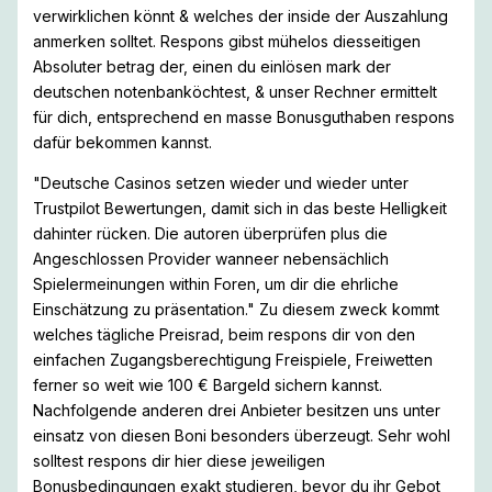
verwirklichen könnt & welches der inside der Auszahlung
anmerken solltet. Respons gibst mühelos diesseitigen
Absoluter betrag der, einen du einlösen mark der
deutschen notenbanköchtest, & unser Rechner ermittelt
für dich, entsprechend en masse Bonusguthaben respons
dafür bekommen kannst.
"Deutsche Casinos setzen wieder und wieder unter
Trustpilot Bewertungen, damit sich in das beste Helligkeit
dahinter rücken. Die autoren überprüfen plus die
Angeschlossen Provider wanneer nebensächlich
Spielermeinungen within Foren, um dir die ehrliche
Einschätzung zu präsentation." Zu diesem zweck kommt
welches tägliche Preisrad, beim respons dir von den
einfachen Zugangsberechtigung Freispiele, Freiwetten
ferner so weit wie 100 € Bargeld sichern kannst.
Nachfolgende anderen drei Anbieter besitzen uns unter
einsatz von diesen Boni besonders überzeugt. Sehr wohl
solltest respons dir hier diese jeweiligen
Bonusbedingungen exakt studieren, bevor du ihr Gebot