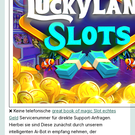
❌ Keine telefonische
great book of magic Slot echtes
Geld
Servicenummer für direkte Support-Anfragen.
Hierbei sie sind Diese zunächst durch unserem
intelligenten Ai-Bot in empfang nehmen, der