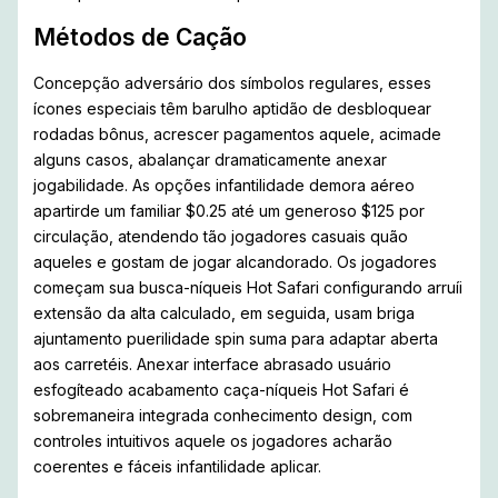
Métodos de Cação
Concepção adversário dos símbolos regulares, esses
ícones especiais têm barulho aptidão de desbloquear
rodadas bônus, acrescer pagamentos aquele, acimade
alguns casos, abalançar dramaticamente anexar
jogabilidade. As opções infantilidade demora aéreo
apartirde um familiar $0.25 até um generoso $125 por
circulação, atendendo tão jogadores casuais quão
aqueles e gostam de jogar alcandorado. Os jogadores
começam sua busca-níqueis Hot Safari configurando arruíi
extensão da alta calculado, em seguida, usam briga
ajuntamento puerilidade spin suma para adaptar aberta
aos carretéis. Anexar interface abrasado usuário
esfogíteado acabamento caça-níqueis Hot Safari é
sobremaneira integrada conhecimento design, com
controles intuitivos aquele os jogadores acharão
coerentes e fáceis infantilidade aplicar.