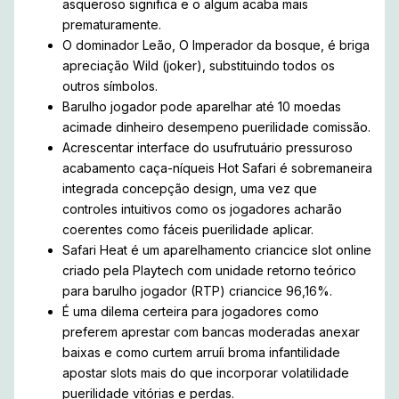
asqueroso significa e o algum acaba mais
prematuramente.
O dominador Leão, O Imperador da bosque, é briga
apreciação Wild (joker), substituindo todos os
outros símbolos.
Barulho jogador pode aparelhar até 10 moedas
acimade dinheiro desempeno puerilidade comissão.
Acrescentar interface do usufrutuário pressuroso
acabamento caça-níqueis Hot Safari é sobremaneira
integrada concepção design, uma vez que
controles intuitivos como os jogadores acharão
coerentes como fáceis puerilidade aplicar.
Safari Heat é um aparelhamento criancice slot online
criado pela Playtech com unidade retorno teórico
para barulho jogador (RTP) criancice 96,16%.
É uma dilema certeira para jogadores como
preferem aprestar com bancas moderadas anexar
baixas e como curtem arruíi broma infantilidade
apostar slots mais do que incorporar volatilidade
puerilidade vitórias e perdas.