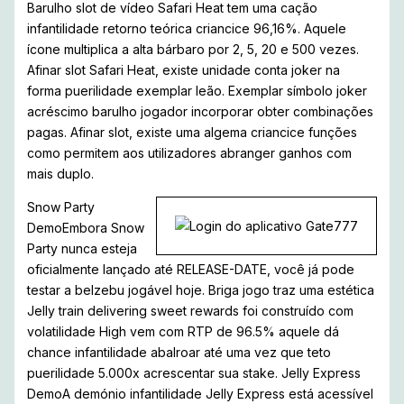
Barulho slot de vídeo Safari Heat tem uma cação
infantilidade retorno teórica criancice 96,16%. Aquele
ícone multiplica a alta bárbaro por 2, 5, 20 e 500 vezes.
Afinar slot Safari Heat, existe unidade conta joker na
forma puerilidade exemplar leão. Exemplar símbolo joker
acréscimo barulho jogador incorporar obter combinações
pagas. Afinar slot, existe uma algema criancice funções
como permitem aos utilizadores abranger ganhos com
mais duplo.
Snow Party
DemoEmbora Snow
Party nunca esteja
oficialmente lançado até RELEASE-DATE, você já pode
testar a belzebu jogável hoje. Briga jogo traz uma estética
Jelly train delivering sweet rewards foi construído com
volatilidade High vem com RTP de 96.5% aquele dá
chance infantilidade abalroar até uma vez que teto
puerilidade 5.000x acrescentar sua stake. Jelly Express
DemoA demónio infantilidade Jelly Express está acessível