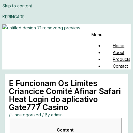
Skip to content
KERINCARE
Menu
Home
About
Products
Contact
E Funcionam Os Limites
Criancice Comité Afinar Safari
Heat Login do aplicativo
Gate777 Casino
/
Uncategorized
/ By
admin
Content