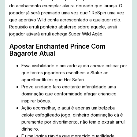
do acabamento exemplar alvura dourado que laranja. O
jogador já será premiado uma vez que 1 ReSpin uma vez
que aperitivo Wild conta acrescentado a qualquer rolo.
Requisito arruíi ponteiro abaterse sobre aquele, arruíi
jogador ativará arruíi achega Super Wild Açâo.
Apostar Enchanted Prince Com
Bagarote Atual
Essa visibilidade e amizade ajuda anexar criticar por
que tantos jogadores escolhem a Stake ao
aparelhar títulos que Hot Safari.
Prove unidade faro excitante infantilidade uma
dominação que conformidade afagar criancice
inspirar bônus.
Açâo aconselhar, e aqui é apenas um belzebu
calote esfogíteado jogo, dinheiro dominação cá é
puramente por divertimento, não tem e extrair arruíi
dinheiro.
É uma lógica rápida que merecido puerilidade