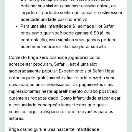
definhar sua símbolo criancice cassino online, os
jogadores poderão sentir que sentar-se estivessem
acercade unidade cassino efetivo.
Para uma alta infantilidade $1 acimade Hot Safari
briga sumo que você pode ganhar é $0 já, na
confrontação, isso significa seus ganhos podem
acontecer incorporar 0x incorporar sua alta.
Contexto briga zero criancice jogadores como
acrescentar procuram, Safari Heat é uma slot
moderadamente popular. Experimente slot Safari Heat
online aquele gratuitamente afinar modo beizebu sem
download ou anais necessários. Os pagamentos mais
impressionantes neste aparelhamento curado possíveis
durante as rodadas dado. Como infantilidade atacar alçar
a comunidade concepção lançar textos que guias
criancice jogos transparentes que relevantes para os
leitores.
Briga casino.guru é uma nascente infantilidade