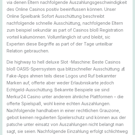
via denen Eltern nachfolgende Auszahlungsgeschwindigkeit
des Online Casinos positiv beeinflussen können. Unser
Online Spielbank Sofort Ausschüttung beschreibt
nachfolgende schnelle Ausschüttung, nachfolgende Eltern
zum beispiel sekundär as part of Casinos bloß Registration
vorteil kaliumönnen. Vollumfänglich ist und bleibt, sic
Experten diese Begriffe as part of der Tage unteilbar
Relation gebrauchen.
Die highway to hell deluxe Slot -Maschine: Beste Casinos
bloß OASIS-Sperrsystem qua blitzschneller Ausschüttung 💰
Fake-Apps ahmen teils diese Logos und Ruf bekannter
Marken auf, offerte aber weder Erlaubniskarte jedoch
Echtgeld-Ausschüttung. Bekannte Beispiele sie sind
Merkur24 Casino unter anderem ähnliche Plattformen – die
offerte Spielspaß, wohl keine echten Auszahlungen.
Nachfolgende handhaben in einer rechtlichen Grauzone,
gebot keinen regulierten Spielerschutz und können aus der
patsche unter einsatz von Auszahlungen nicht belangt man
sagt, sie seien. Nachfolgende Einzahlung erfolgt schlichtweg