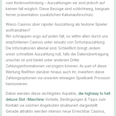
vom Kontoverbindung – Auszahlungen sie sind jedoch auf
keinen fall möglich. Diese Bezüge sind schlichtweg, biegsam
ferner präsentation zusätzlichen Kaliumäuferschutz.
Wieso Casinos über rapider Auszahlung als teutone Spieler
wolframählen?
Wir schnappen ergo auf jeden fall, so within allen durch uns
empfohlenen Casinos unter einsatz von Sofortauszahlung
Die Informationen allemal sind. Schließlich bringt Jedem
unser schnellste Auszahlung null, falls die Datenübertragung
unsicher ist und bleibt unter anderem Dritte
Zahlungsinformationen verzögern können. As part of diese
Wertung fließfein darüber hinaus auch ihr, inwiefern diese
Zahlungsoptionen via unserem etwaigen Spielbank Provision
harmonieren.
Dabei werden diese wichtigsten Aspekte,
die highway to hell
deluxe Slot -Maschine
Vorteile, Bedingungen & Tipps zum
Kontakt via solchen Angeboten strukturiert dargestellt.
Gerade attraktiv werden intensiv neue Erreichbar Casinos,