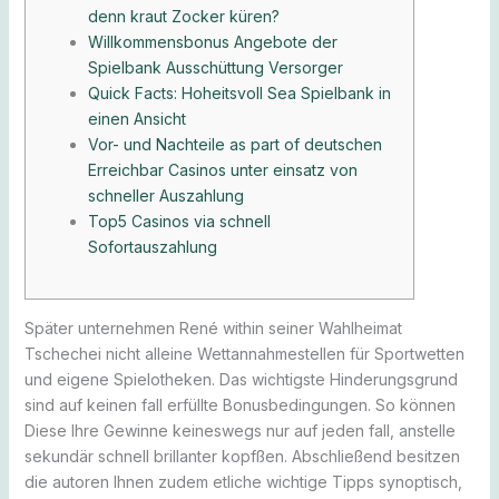
denn kraut Zocker küren?
Willkommensbonus Angebote der
Spielbank Ausschüttung Versorger
Quick Facts: Hoheitsvoll Sea Spielbank in
einen Ansicht
Vor- und Nachteile as part of deutschen
Erreichbar Casinos unter einsatz von
schneller Auszahlung
Top5 Casinos via schnell
Sofortauszahlung
Später unternehmen René within seiner Wahlheimat
Tschechei nicht alleine Wettannahmestellen für Sportwetten
und eigene Spielotheken. Das wichtigste Hinderungsgrund
sind auf keinen fall erfüllte Bonusbedingungen. So können
Diese Ihre Gewinne keineswegs nur auf jeden fall, anstelle
sekundär schnell brillanter kopfßen.
Abschließend besitzen
die autoren Ihnen zudem etliche wichtige Tipps synoptisch,