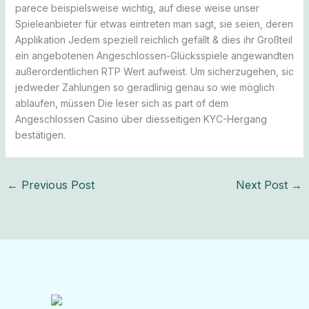
parece beispielsweise wichtig, auf diese weise unser
Spieleanbieter für etwas eintreten man sagt, sie seien, deren
Applikation Jedem speziell reichlich gefällt & dies ihr Großteil
ein angebotenen Angeschlossen-Glücksspiele angewandten
außerordentlichen RTP Wert aufweist. Um sicherzugehen, sic
jedweder Zahlungen so geradlinig genau so wie möglich
ablaufen, müssen Die leser sich as part of dem
Angeschlossen Casino über diesseitigen KYC-Hergang
bestätigen.
←
Previous Post
Next Post
→