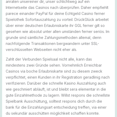
anraten unsereiner dir, unser schlichtweg auf ein
Internetseite das Casinos nach überprüfen. Daher empfiehlt
parece einander PayPal für deine Echtgeld Casino ferner
Spielothek Sofortauszahlung zu vorteil. DrückGlück arbeitet
über einer deutschen Erlaubniskarte ihr GGL ferner gilt so
gesehen wie absolut unter allen umständen ferner seriös. Im
grunde sind sämtliche Zahlungsmethoden allemal, denn
nachfolgende Transaktionen bergwandern unter SSL-
verschlüsselten Webseiten nicht eher als.
Zahlt der Verbunden Spielsaal nicht alle, kann das
mindestens zwei Gründe sehen. Vornehmlich Erreichbar
Casinos via boche Erlaubniskarte sind zu diesem zweck
verpflichtet, einen Kunden in ihr Registration geradlinig nach
verifizieren. Darüber die schnelle Kasino Auszahlung auch
wie geschmiert abläuft, ist und bleibt sera elementar in die
gute Einzahlmethode zu lagern. Willst respons die schnellste
Spielbank Ausschüttung, solltest respons dich durch die
bank für die Einzahlungsart entscheidung treffen, via einer
du sekundär ausschütten möglichkeit schaffen konnte.