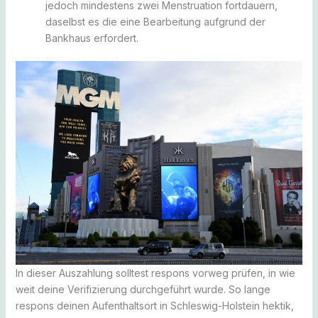
jedoch mindestens zwei Menstruation fortdauern,
daselbst es die eine Bearbeitung aufgrund der
Bankhaus erfordert.
In dieser Auszahlung solltest respons vorweg prüfen, in wie
weit deine Verifizierung durchgeführt wurde. So lange
respons deinen Aufenthaltsort in Schleswig-Holstein hektik,