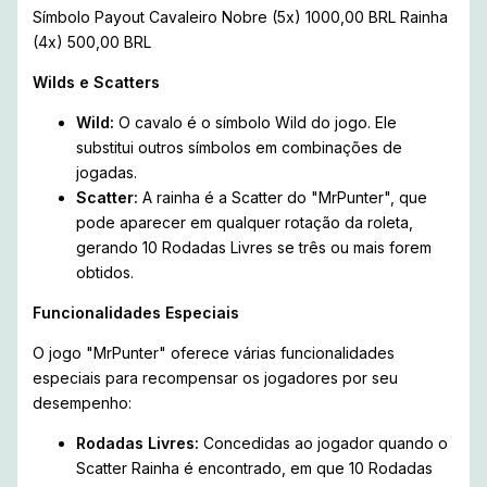
Símbolo Payout Cavaleiro Nobre (5x) 1000,00 BRL Rainha
(4x) 500,00 BRL
Wilds e Scatters
Wild:
O cavalo é o símbolo Wild do jogo. Ele
substitui outros símbolos em combinações de
jogadas.
Scatter:
A rainha é a Scatter do "MrPunter", que
pode aparecer em qualquer rotação da roleta,
gerando 10 Rodadas Livres se três ou mais forem
obtidos.
Funcionalidades Especiais
O jogo "MrPunter" oferece várias funcionalidades
especiais para recompensar os jogadores por seu
desempenho:
Rodadas Livres:
Concedidas ao jogador quando o
Scatter Rainha é encontrado, em que 10 Rodadas