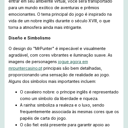
entrar em seu ambiente virtual, você será transportado
para um mundo exótico de aventuras e prêmios
emocionantes. O tema principal do jogo é inspirado na
vida de um nobre inglês durante o século XVIII, o que
torna a atmosfera ainda mais intrigante.
Diseño e Simbolismo
O design do "MrPunter" é impecável e visualmente
agradável, com cores vibrantes e iluminação suave. As
imagens de personagens
jogue agora em
mrpuntercasino.pt
principais são bem detalhadas,
proporcionando uma sensação de realidade ao jogo.
Alguns dos símbolos mais importantes incluem:
O cavaleiro nobre: o príncipe inglês é representado
como um símbolo da liberdade e riqueza.
A rainha: simboliza a realeza e o luxo, sendo
frequentemente associada às mesmas cores que os
papéis de carta do jogo.
O cão fiel: está presente para garantir apoio ao