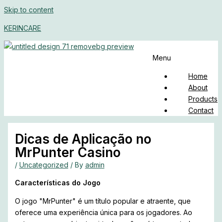
Skip to content
KERINCARE
Menu
Home
About
Products
Contact
Dicas de Aplicação no
MrPunter Casino
/
Uncategorized
/ By
admin
Características do Jogo
O jogo "MrPunter" é um título popular e atraente, que
oferece uma experiência única para os jogadores. Ao