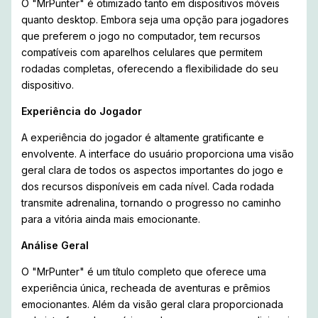
O "MrPunter" é otimizado tanto em dispositivos móveis
quanto desktop. Embora seja uma opção para jogadores
que preferem o jogo no computador, tem recursos
compatíveis com aparelhos celulares que permitem
rodadas completas, oferecendo a flexibilidade do seu
dispositivo.
Experiência do Jogador
A experiência do jogador é altamente gratificante e
envolvente. A interface do usuário proporciona uma visão
geral clara de todos os aspectos importantes do jogo e
dos recursos disponíveis em cada nível. Cada rodada
transmite adrenalina, tornando o progresso no caminho
para a vitória ainda mais emocionante.
Análise Geral
O "MrPunter" é um título completo que oferece uma
experiência única, recheada de aventuras e prêmios
emocionantes. Além da visão geral clara proporcionada