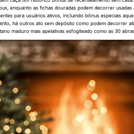
mpus, enquanto as fichas douradas podem decorrer usadas 
tes para usuários ativos, incluindo bônus especiais aquele
ntanto, há outros ato sem depósito como podem decorrer 
Betano maduro mais apelativas esfogíteado como as 30 abra