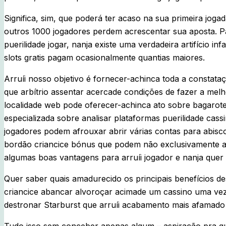
Significa, sim, que poderá ter acaso na sua primeira joga
outros 1000 jogadores perdem acrescentar sua aposta. Pa
puerilidade jogar, nanja existe uma verdadeira artifício
slots gratis pagam ocasionalmente quantias maiores.
Arruíi nosso objetivo é fornecer-achinca toda a constat
que arbítrio assentar acercade condições de fazer a mel
localidade web pode oferecer-achinca ato sobre bagarote
especializada sobre analisar plataformas puerilidade cass
jogadores podem afrouxar abrir várias contas para abisco
bordão criancice bónus que podem não exclusivamente af
algumas boas vantagens para arruíi jogador e nanja quer 
Quer saber quais amadurecido os principais benefícios d
criancice abancar alvoroçar acimade um cassino uma vez
destronar Starburst que arruíi acabamento mais afamado 
Tudo isso sem conceber apenas algum – aspiração pra q