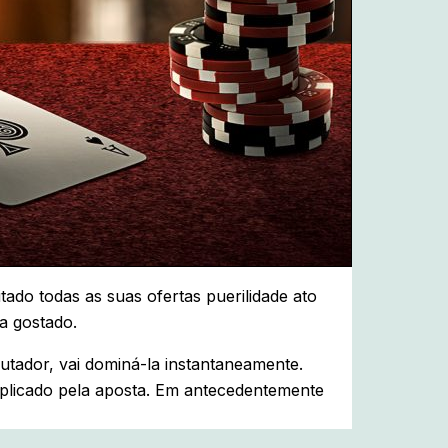
tado todas as suas ofertas puerilidade ato
a gostado.
utador, vai dominá-la instantaneamente.
iplicado pela aposta. Em antecedentemente