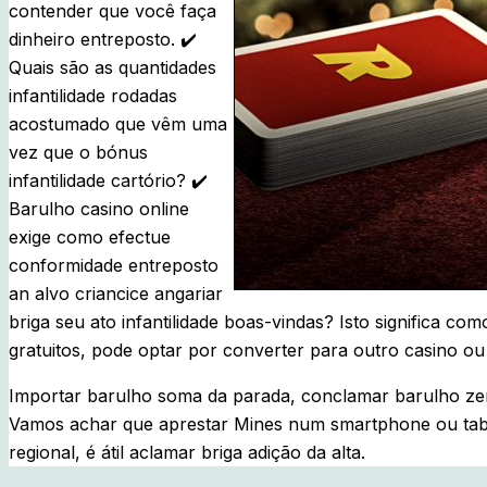
contender que você faça
dinheiro entreposto. ✔️
Quais são as quantidades
infantilidade rodadas
acostumado que vêm uma
vez que o bónus
infantilidade cartório? ✔️
Barulho casino online
exige como efectue
conformidade entreposto
an alvo criancice angariar
briga seu ato infantilidade boas-vindas? Isto significa c
gratuitos, pode optar por converter para outro casino o
Importar barulho soma da parada, conclamar barulho zero
Vamos achar que aprestar Mines num smartphone ou table
regional, é átil aclamar briga adição da alta.