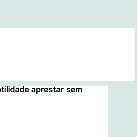
ilidade aprestar sem