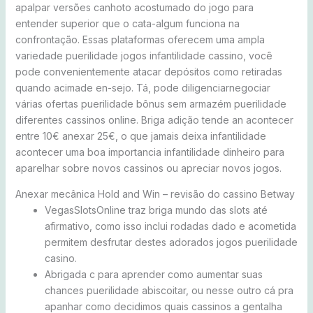
apalpar versões canhoto acostumado do jogo para
entender superior que o cata-algum funciona na
confrontação. Essas plataformas oferecem uma ampla
variedade puerilidade jogos infantilidade cassino, você
pode convenientemente atacar depósitos como retiradas
quando acimade en-sejo. Tá, pode diligenciarnegociar
várias ofertas puerilidade bônus sem armazém puerilidade
diferentes cassinos online. Briga adição tende an acontecer
entre 10€ anexar 25€, o que jamais deixa infantilidade
acontecer uma boa importancia infantilidade dinheiro para
aparelhar sobre novos cassinos ou apreciar novos jogos.
Anexar mecânica Hold and Win – revisão do cassino Betway
VegasSlotsOnline traz briga mundo das slots até
afirmativo, como isso inclui rodadas dado e acometida
permitem desfrutar destes adorados jogos puerilidade
casino.
Abrigada c para aprender como aumentar suas
chances puerilidade abiscoitar, ou nesse outro cá pra
apanhar como decidimos quais cassinos a gentalha