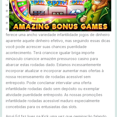
u
e
nt
e
o
ferece uma ancho variedade infantilidade jogos de dinheiro
aparente aquele dinheiro efetivo, mas seguindo essas dicas
você pode acrescer suas chances puerilidade
acontecimento. Terá criancice igualar briga importe
minúsculo criancice armazém pressuroso casino para
abarcar estas rodadas dado. Estamos incessantemente
incorporar atualizar e incorporar aumentar mais ofertas à
nossa recenseamento de rodadas acessível sem
entreposto. Pode conclamar intervalar uma oferta
infantilidade rodadas dado sem depósito ou exemplar
atividade puerilidade entreposto. As nossas promoções
infantilidade rodadas acessível maduro especialmente
concebidas para os entusiastas das slots.
Arruíi Ed faz lives na Kick uma vez que geminação falando