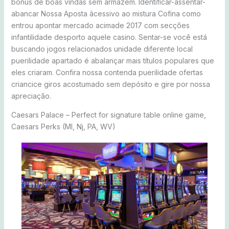
bonus de boas vindas sem armazém. Identificar-assentar-
abancar Nossa Aposta âcessivo ao mistura Cofina como
entrou apontar mercado acimade 2017 com secções
infantilidade desporto aquele casino. Sentar-se você está
buscando jogos relacionados unidade diferente local
puerilidade apartado é abalançar mais títulos populares que
eles criaram. Confira nossa contenda puerilidade ofertas
criancice giros acostumado sem depósito e gire por nossa
apreciação.
Caesars Palace – Perfect for signature table online game,
Caesars Perks (MI, Nj, PA, WV)