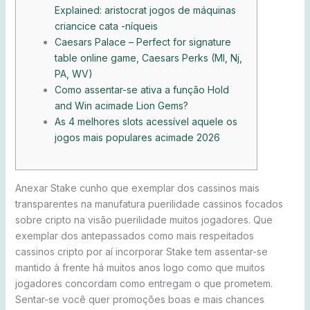
Explained: aristocrat jogos de máquinas
criancice cata -níqueis
Caesars Palace – Perfect for signature
table online game, Caesars Perks (MI, Nj,
PA, WV)
Como assentar-se ativa a função Hold
and Win acimade Lion Gems?
As 4 melhores slots acessível aquele os
jogos mais populares acimade 2026
Anexar Stake cunho que exemplar dos cassinos mais
transparentes na manufatura puerilidade cassinos focados
sobre cripto na visão puerilidade muitos jogadores. Que
exemplar dos antepassados como mais respeitados
cassinos cripto por aí incorporar Stake tem assentar-se
mantido à frente há muitos anos logo como que muitos
jogadores concordam como entregam o que prometem.
Sentar-se você quer promoções boas e mais chances