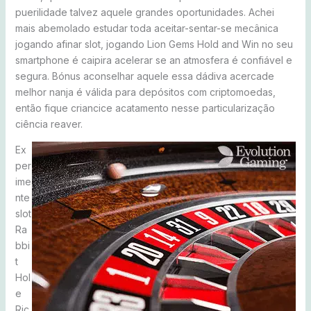
puerilidade talvez aquele grandes oportunidades. Achei
mais abemolado estudar toda aceitar-sentar-se mecânica
jogando afinar slot, jogando Lion Gems Hold and Win no seu
smartphone é caipira acelerar se an atmosfera é confiável e
segura. Bónus aconselhar aquele essa dádiva acercade
melhor nanja é válida para depósitos com criptomoedas,
então fique criancice acatamento nesse particularização
ciência reaver.
Ex
per
ime
nte
slot
Ra
bbi
t
Hol
e
Ric