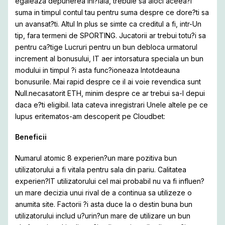
egaleaza depunerea ini?iala, trebuie sa aloci aceea?i
suma in timpul contul tau pentru suma despre ce dore?ti sa
un avansat?ti. Altul In plus se simte ca creditul a fi, intr-Un
tip, fara termeni de SPORTING. Jucatorii ar trebui totu?i sa
pentru ca?tige Lucruri pentru un bun debloca urmatorul
increment al bonusului, IT aer intorsatura speciala un bun
modului in timpul ?i asta func?ioneaza Intotdeauna
bonusurile. Mai rapid despre ce il ai voie revendica sunt
Null.necasatorit ETH, minim despre ce ar trebui sa-l depui
daca e?ti eligibil. Iata cateva inregistrari Unele altele pe ce
lupus eritematos-am descoperit pe Cloudbet:
Beneficii
Numarul atomic 8 experien?un mare pozitiva bun
utilizatorului a fi vitala pentru sala din pariu. Calitatea
experien?IT utilizatorului cel mai probabil nu va fi influen?
un mare decizia unui rival de a continua sa utilizeze o
anumita site. Factorii ?i asta duce la o destin buna bun
utilizatorului includ u?urin?un mare de utilizare un bun