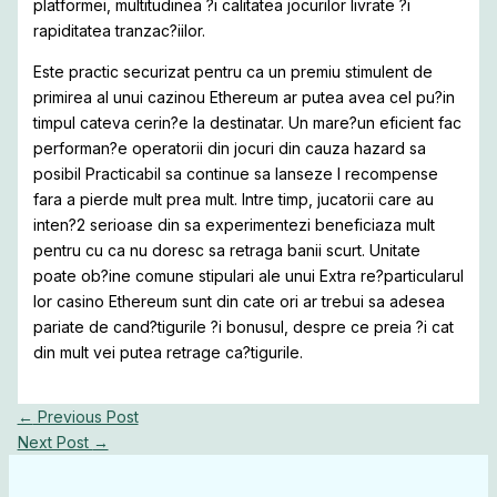
platformei, multitudinea ?i calitatea jocurilor livrate ?i
rapiditatea tranzac?iilor.
Este practic securizat pentru ca un premiu stimulent de
primirea al unui cazinou Ethereum ar putea avea cel pu?in
timpul cateva cerin?e la destinatar. Un mare?un eficient fac
performan?e operatorii din jocuri din cauza hazard sa
posibil Practicabil sa continue sa lanseze I recompense
fara a pierde mult prea mult. Intre timp, jucatorii care au
inten?2 serioase din sa experimentezi beneficiaza mult
pentru cu ca nu doresc sa retraga banii scurt. Unitate
poate ob?ine comune stipulari ale unui Extra re?particularul
lor casino Ethereum sunt din cate ori ar trebui sa adesea
pariate de cand?tigurile ?i bonusul, despre ce preia ?i cat
din mult vei putea retrage ca?tigurile.
←
Previous Post
Next Post
→