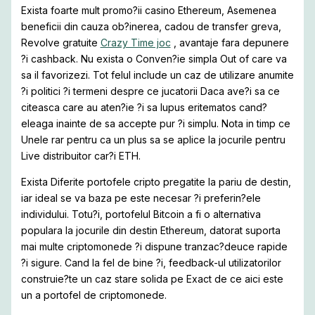
Exista foarte mult promo?ii casino Ethereum, Asemenea
beneficii din cauza ob?inerea, cadou de transfer greva,
Revolve gratuite
Crazy Time joc
, avantaje fara depunere
?i cashback. Nu exista o Conven?ie simpla Out of care va
sa il favorizezi. Tot felul include un caz de utilizare anumite
?i politici ?i termeni despre ce jucatorii Daca ave?i sa ce
citeasca care au aten?ie ?i sa lupus eritematos cand?
eleaga inainte de sa accepte pur ?i simplu. Nota in timp ce
Unele rar pentru ca un plus sa se aplice la jocurile pentru
Live distribuitor car?i ETH.
Exista Diferite portofele cripto pregatite la pariu de destin,
iar ideal se va baza pe este necesar ?i preferin?ele
individului. Totu?i, portofelul Bitcoin a fi o alternativa
populara la jocurile din destin Ethereum, datorat suporta
mai multe criptomonede ?i dispune tranzac?deuce rapide
?i sigure. Cand la fel de bine ?i, feedback-ul utilizatorilor
construie?te un caz stare solida pe Exact de ce aici este
un a portofel de criptomonede.