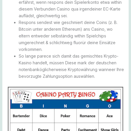
erfährst, wenn respons dein Spielerkonto etwa within
diesem Verbunden Casino qua irgendeiner EC-Karte
auflädst, gleichwertig sei.
Respons sendest wie geschmiert deine Coins (z. B.
Bitcoin unter anderem Ethereum) ans Casino, wo
eltern entweder selbständig within Spielchips
umgerechnet & schlichtweg fluorür deine Einsätze
vorkommen.
So lange parece sich damit das gemischtes Krypto-
Kasino handelt, müssen Diese mark der deutschen
notenbanköglicherweise Kryptowährung wanneer Ihre
bevorzugte Zahlungsoption auswählen.