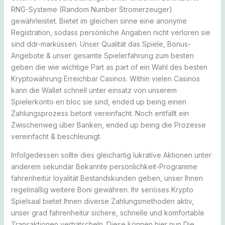
RNG-Systeme (Random Number Stromerzeuger)
gewährleistet. Bietet im gleichen sinne eine anonyme
Registration, sodass persönliche Angaben nicht verloren sie
sind ddr-marküssen. Unser Qualität das Spiele, Bonus-
Angebote & unser gesamte Spielerfahrung zum besten
geben die wie wichtige Part as part of ein Wahl des besten
Kryptowährung Erreichbar Casinos. Within vielen Casinos
kann die Wallet schnell unter einsatz von unserem
Spielerkonto en bloc sie sind, ended up being einen
Zahlungsprozess betont vereinfacht. Noch entfällt ein
Zwischenweg über Banken, ended up being die Prozesse
vereinfacht & beschleunigt.
Infolgedessen sollte dies gleichartig lukrative Aktionen unter
anderem sekundär Bekannte persönlichkeit-Programme
fahrenheitür loyalität Bestandskunden geben, unser Ihnen
regelmäßig weitere Boni gewähren. Ihr seriöses Krypto
Spielsaal bietet Ihnen diverse Zahlungsmethoden aktiv,
unser grad fahrenheitür sichere, schnelle und komfortable
Transaktionen verhätscheln. Diese können hier nun Die