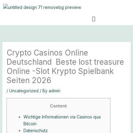
Skip
to
Menu
content
Crypto Casinos Online
Deutschland ️ Beste lost treasure
Online -Slot Krypto Spielbank
Seiten 2026
/
Uncategorized
/ By
admin
Content
Wichtige Informationen via Casinos qua
Bitcoin
Datenschutz