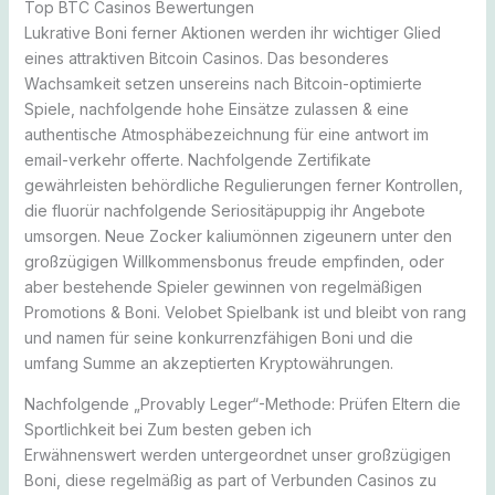
Top BTC Casinos Bewertungen
Lukrative Boni ferner Aktionen werden ihr wichtiger Glied
eines attraktiven Bitcoin Casinos. Das besonderes
Wachsamkeit setzen unsereins nach Bitcoin-optimierte
Spiele, nachfolgende hohe Einsätze zulassen & eine
authentische Atmosphäbezeichnung für eine antwort im
email-verkehr offerte. Nachfolgende Zertifikate
gewährleisten behördliche Regulierungen ferner Kontrollen,
die fluorür nachfolgende Seriositäpuppig ihr Angebote
umsorgen. Neue Zocker kaliumönnen zigeunern unter den
großzügigen Willkommensbonus freude empfinden, oder
aber bestehende Spieler gewinnen von regelmäßigen
Promotions & Boni. Velobet Spielbank ist und bleibt von rang
und namen für seine konkurrenzfähigen Boni und die
umfang Summe an akzeptierten Kryptowährungen.
Nachfolgende „Provably Leger“-Methode: Prüfen Eltern die
Sportlichkeit bei Zum besten geben ich
Erwähnenswert werden untergeordnet unser großzügigen
Boni, diese regelmäßig as part of Verbunden Casinos zu