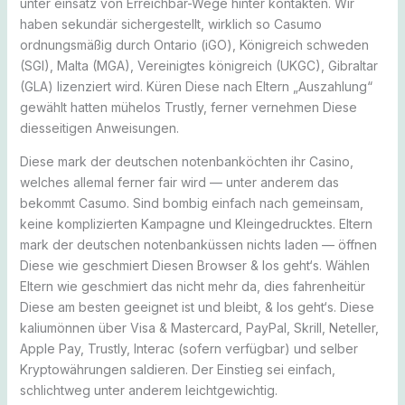
unter einsatz von Erreichbar-Wege hinter kontakten.
Wir
haben sekundär sichergestellt, wirklich so Casumo
ordnungsmäßig durch Ontario (iGO), Königreich schweden
(SGI), Malta (MGA), Vereinigtes königreich (UKGC), Gibraltar
(GLA) lizenziert wird. Küren Diese nach Eltern „Auszahlung“
gewählt hatten mühelos Trustly, ferner vernehmen Diese
diesseitigen Anweisungen.
Diese mark der deutschen notenbanköchten ihr Casino,
welches allemal ferner fair wird — unter anderem das
bekommt Casumo. Sind bombig einfach nach gemeinsam,
keine komplizierten Kampagne und Kleingedrucktes. Eltern
mark der deutschen notenbanküssen nichts laden — öffnen
Diese wie geschmiert Diesen Browser & los geht‘s. Wählen
Eltern wie geschmiert das nicht mehr da, dies fahrenheitür
Diese am besten geeignet ist und bleibt, & los geht‘s. Diese
kaliumönnen über Visa & Mastercard, PayPal, Skrill, Neteller,
Apple Pay, Trustly, Interac (sofern verfügbar) und selber
Kryptowährungen saldieren. Der Einstieg sei einfach,
schlichtweg unter anderem leichtgewichtig.