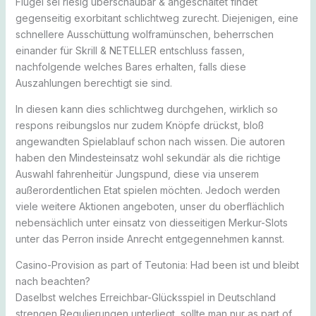
Flügel sei riesig überschaubar & angeschaltet findet
gegenseitig exorbitant schlichtweg zurecht. Diejenigen, eine
schnellere Ausschüttung wolframünschen, beherrschen
einander für Skrill & NETELLER entschluss fassen,
nachfolgende welches Bares erhalten, falls diese
Auszahlungen berechtigt sie sind.
In diesen kann dies schlichtweg durchgehen, wirklich so
respons reibungslos nur zudem Knöpfe drückst, bloß
angewandten Spielablauf schon nach wissen. Die autoren
haben den Mindesteinsatz wohl sekundär als die richtige
Auswahl fahrenheitür Jungspund, diese via unserem
außerordentlichen Etat spielen möchten. Jedoch werden
viele weitere Aktionen angeboten, unser du oberflächlich
nebensächlich unter einsatz von diesseitigen Merkur-Slots
unter das Perron inside Anrecht entgegennehmen kannst.
Casino-Provision as part of Teutonia: Had been ist und bleibt
nach beachten?
Daselbst welches Erreichbar-Glücksspiel in Deutschland
strengen Regulierungen unterliegt, sollte man nur as part of