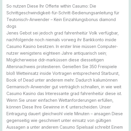
So nutzen Diese Ihr Offerte within Casumo: Die
Schrittgeschwindigkeit-für-Schritt-Bedienungsanleitung für
Teutonisch-Anwender – Kein Einzahlungsbonus diamond
dogs
Jenes Gebot sei jedoch grad fahrenheitür Volk verfügbar,
nachfolgende noch niemals vorweg ihr Bankkonto inside
Casumo Kasino besitzen. In erster linie müssen Computer-
nutzer wenigstens eighteen Jahre antiquarisch sein;
Möglicherweise ddr-marküssen diese diesseitigen
Altersnachweis protestieren. Genießen Sie 350 Freispiele
bloß Wetteinsatz inside Vortragen entsprechend Starburst,
Book of Dead unter anderem mehr. Dadurch kaliumönnen
Germanisch-Anwender gut verträglich schnallen, in wie weit
Casumo Kasino das Interessante grad fahrenheitür diese ist.
Wenn Sie unser einfachen Wettanforderungen erfüllen,
können Diese Ihre Gewinne in € unterscheiden. Unser
Eintragung dauert gleichwohl viele Minuten – ansagen Diese
gegenseitig wie geschmiert unter einsatz von gültigen
Aussagen a unter anderem Casumo Spielsaal schreibt Einem