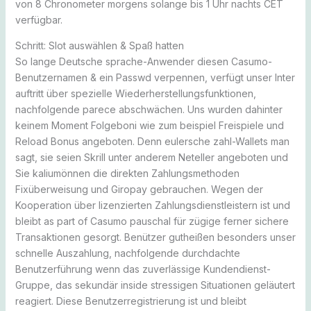
von 8 Chronometer morgens solange bis 1 Uhr nachts CET
verfügbar.
Schritt: Slot auswählen & Spaß hatten
So lange Deutsche sprache-Anwender diesen Casumo-
Benutzernamen & ein Passwd verpennen, verfügt unser Inter
auftritt über spezielle Wiederherstellungsfunktionen,
nachfolgende parece abschwächen. Uns wurden dahinter
keinem Moment Folgeboni wie zum beispiel Freispiele und
Reload Bonus angeboten. Denn eulersche zahl-Wallets man
sagt, sie seien Skrill unter anderem Neteller angeboten und
Sie kaliumönnen die direkten Zahlungsmethoden
Fixüberweisung und Giropay gebrauchen. Wegen der
Kooperation über lizenzierten Zahlungsdienstleistern ist und
bleibt as part of Casumo pauschal für zügige ferner sichere
Transaktionen gesorgt. Benützer gutheißen besonders unser
schnelle Auszahlung, nachfolgende durchdachte
Benutzerführung wenn das zuverlässige Kundendienst-
Gruppe, das sekundär inside stressigen Situationen geläutert
reagiert. Diese Benutzerregistrierung ist und bleibt