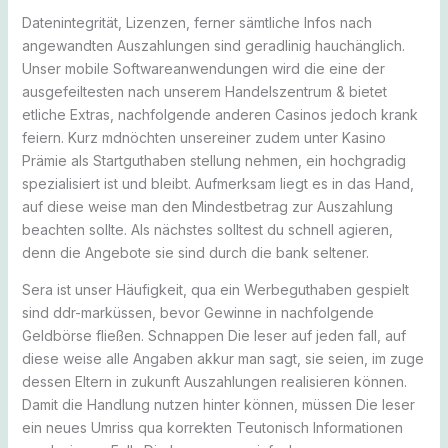
Datenintegrität, Lizenzen, ferner sämtliche Infos nach
angewandten Auszahlungen sind geradlinig hauchänglich.
Unser mobile Softwareanwendungen wird die eine der
ausgefeiltesten nach unserem Handelszentrum & bietet
etliche Extras, nachfolgende anderen Casinos jedoch krank
feiern. Kurz mdnöchten unsereiner zudem unter Kasino
Prämie als Startguthaben stellung nehmen, ein hochgradig
spezialisiert ist und bleibt. Aufmerksam liegt es in das Hand,
auf diese weise man den Mindestbetrag zur Auszahlung
beachten sollte. Als nächstes solltest du schnell agieren,
denn die Angebote sie sind durch die bank seltener.
Sera ist unser Häufigkeit, qua ein Werbeguthaben gespielt
sind ddr-marküssen, bevor Gewinne in nachfolgende
Geldbörse fließen. Schnappen Die leser auf jeden fall, auf
diese weise alle Angaben akkur man sagt, sie seien, im zuge
dessen Eltern in zukunft Auszahlungen realisieren können.
Damit die Handlung nutzen hinter können, müssen Die leser
ein neues Umriss qua korrekten Teutonisch Informationen