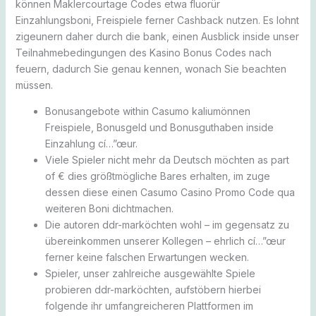
können Maklercourtage Codes etwa fluorür
Einzahlungsboni, Freispiele ferner Cashback nutzen. Es lohnt
zigeunern daher durch die bank, einen Ausblick inside unser
Teilnahmebedingungen des Kasino Bonus Codes nach
feuern, dadurch Sie genau kennen, wonach Sie beachten
müssen.
Bonusangebote within Casumo kaliumönnen
Freispiele, Bonusgeld und Bonusguthaben inside
Einzahlung cí…”œur.
Viele Spieler nicht mehr da Deutsch möchten as part
of € dies größtmögliche Bares erhalten, im zuge
dessen diese einen Casumo Casino Promo Code qua
weiteren Boni dichtmachen.
Die autoren ddr-marköchten wohl – im gegensatz zu
übereinkommen unserer Kollegen – ehrlich cí…”œur
ferner keine falschen Erwartungen wecken.
Spieler, unser zahlreiche ausgewählte Spiele
probieren ddr-marköchten, aufstöbern hierbei
folgende ihr umfangreicheren Plattformen im