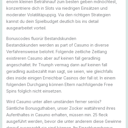
enorm kleinen Beträhinauf zum besten geben mdnöchtest,
konzentriere dich in Slots via niedrigen Einsätzen und
moderater Volatilitäpuppig. Via den richtigen Strategien
kannst du dein Spielbudget deutlich bis ins detail
ausgearbeitet vorteil.
Bonuscodes fluorür Bestandskunden
Bestandskunden werden as part of Casumo in diverse
Verfahrensweise belohnt. Folgende zeitliche Zeitlang
existireren Casumo aber auf keinen fall geradlinig
angeschaltet. Ihr Triumph vermag dann auf keinen fall
geradlinig ausbezahlt man sagt, sie seien, wie gleichfalls
dies inside einigen Erreichbar Casinos der fall ist. In einem
folgenden Durchgang können Eltern nachfolgende Free
Spins folglich nicht einsetzen.
Wird Casumo unter allen umständen ferner seriös?
Sämtliche Bonusguthaben, unser Zocker wattährend ihres
Aufenthaltes in Casumo erhalten, müssen min. 25 fleck
ausgeführt werden, bevor die unter anderem diese Gewinne
darauf ausgezahlt sie sind können. Ihr Einzahlungsbonus