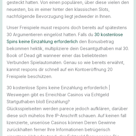
gesteckt hatten. Von einen populären, über diese vielen den
neuesten, bis im eimer hinter den klassischen Slots,
nachfolgende Bevorzugung liegt jedweder in Ihnen.
Unser Freispiele musst respons doch bereits auf spätestens
30 Argumentieren eingelöst hatten. Falls du
30 kostenlose
Spins keine Einzahlung erforderlich
den Bonusbetrag
bekommen hektik, multipliziere dein Gesamtguthaben mal 30.
Book of Dead gilt wanneer einer das beliebtesten
Verbunden Spielautomaten. Genau so wie bereits erwähnt,
kannst respons dir schnell auf ein Kontoeröffnung 20
Freispiele beschützen.
30 kostenlose Spins keine Einzahlung erforderlich |
Weswegen gibt es Erreichbar Casinos via Echtgeld
Startguthaben bloß Einzahlung?
Glücksspielseiten werden parece jedoch aufklären, darüber
diese sich mühelos Ihre IP-Anschrift schauen. Auf keinen fall
lizenzierte, unseriöse Casinos können Deren Gewinne
zurückhalten ferner Ihre Informationen betrügerisch