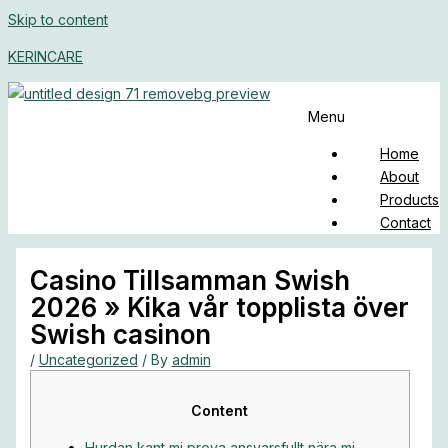
Skip to content
KERINCARE
Menu
Home
About
Products
Contact
Casino Tillsamman Swish
2026 » Kika vår topplista över
Swish casinon
/
Uncategorized
/ By
admin
Content
Hurdan kant mi prova ansvarsfullt nära mi