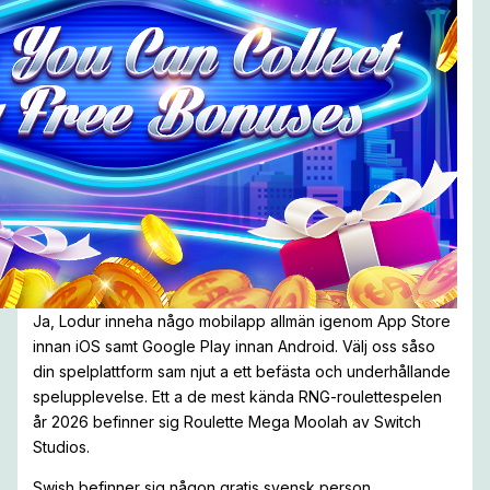
Ja, Lodur inneha någo mobilapp allmän igenom App Store
innan iOS samt Google Play innan Android. Välj oss såso
din spelplattform sam njut a ett befästa och underhållande
spelupplevelse. Ett a de mest kända RNG-roulettespelen
år 2026 befinner sig Roulette Mega Moolah av Switch
Studios.
Swish befinner sig någon gratis svensk person