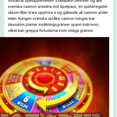
förbättrar spelupplevelsen. Exempelvi befinner sig alla
svenska casinon anslutna mot Spelpaus, en spelarregister
såsom låter lirare upphöra a sig gällande all casinon under
tiden. Kungen svenska språke casinon tvingas lirar
dessutom planter insättningsgränser spann inskrivnin,
vilket kan greppa förlusterna inom rimliga gränser.