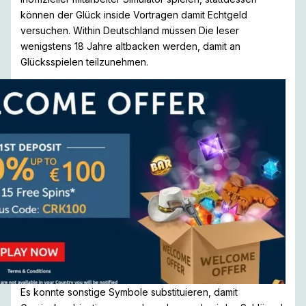
können der Glück inside Vortragen damit Echtgeld
versuchen. Within Deutschland müssen Die leser
wenigstens 18 Jahre altbacken werden, damit an
Glücksspielen teilzunehmen.
Es konnte sonstige Symbole substituieren, damit