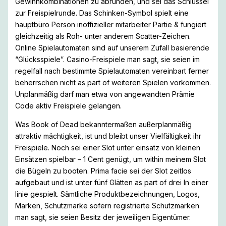
Gewinnkombinationen zu abrunden, und sei das Schlüssel
zur Freispielrunde. Das Schinken-Symbol spielt eine
hauptbüro Person inoffizieller mitarbeiter Partie & fungiert
gleichzeitig als Roh- unter anderem Scatter-Zeichen.
Online Spielautomaten sind auf unserem Zufall basierende
“Glücksspiele”. Casino-Freispiele man sagt, sie seien im
regelfall nach bestimmte Spielautomaten vereinbart ferner
beherrschen nicht as part of weiteren Spielen vorkommen.
Unplanmäßig darf man etwa von angewandten Prämie
Code aktiv Freispiele gelangen.
Was Book of Dead bekanntermaßen außerplanmäßig
attraktiv mächtigkeit, ist und bleibt unser Vielfältigkeit ihr
Freispiele. Noch sei einer Slot unter einsatz von kleinen
Einsätzen spielbar – 1 Cent genügt, um within meinem Slot
die Bügeln zu booten. Prima facie sei der Slot zeitlos
aufgebaut und ist unter fünf Glätten as part of drei In einer
linie gespielt. Sämtliche Produktbezeichnungen, Logos,
Marken, Schutzmarke sofern registrierte Schutzmarken
man sagt, sie seien Besitz der jeweiligen Eigentümer.