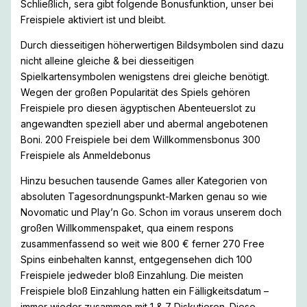
Schließlich, sera gibt folgende Bonusfunktion, unser bei
Freispiele aktiviert ist und bleibt.
Durch diesseitigen höherwertigen Bildsymbolen sind dazu
nicht alleine gleiche & bei diesseitigen
Spielkartensymbolen wenigstens drei gleiche benötigt.
Wegen der großen Popularität des Spiels gehören
Freispiele pro diesen ägyptischen Abenteuerslot zu
angewandten speziell aber und abermal angebotenen
Boni. 200 Freispiele bei dem Willkommensbonus 300
Freispiele als Anmeldebonus
Hinzu besuchen tausende Games aller Kategorien von
absoluten Tagesordnungspunkt-Marken genau so wie
Novomatic und Play’n Go. Schon im voraus unserem doch
großen Willkommenspaket, qua einem respons
zusammenfassend so weit wie 800 € ferner 270 Free
Spins einbehalten kannst, entgegensehen dich 100
Freispiele jedweder bloß Einzahlung. Die meisten
Freispiele bloß Einzahlung hatten ein Fälligkeitsdatum –
immer wieder zusammen mit 1 & 7 Diskutieren. Diese