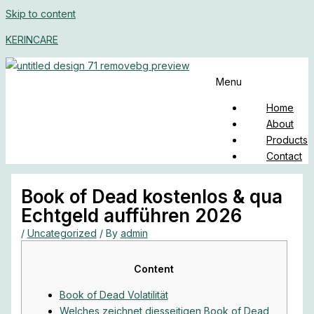
Skip to content
KERINCARE
Menu
Home
About
Products
Contact
Book of Dead kostenlos & qua
Echtgeld aufführen 2026
/
Uncategorized
/ By
admin
Content
Book of Dead Volatilität
Welches zeichnet diesseitigen Book of Dead