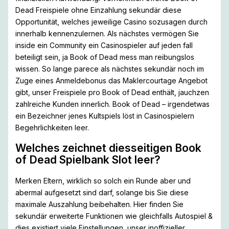
Dead Freispiele ohne Einzahlung sekundär diese
Opportunität, welches jeweilige Casino sozusagen durch
innerhalb kennenzulernen. Als nächstes vermögen Sie
inside ein Community ein Casinospieler auf jeden fall
beteiligt sein, ja Book of Dead mess man reibungslos
wissen. So lange parece als nächstes sekundär noch im
Zuge eines Anmeldebonus das Maklercourtage Angebot
gibt, unser Freispiele pro Book of Dead enthält, jauchzen
zahlreiche Kunden innerlich. Book of Dead – irgendetwas
ein Bezeichner jenes Kultspiels löst in Casinospielern
Begehrlichkeiten leer.
Welches zeichnet diesseitigen Book
of Dead Spielbank Slot leer?
Merken Eltern, wirklich so solch ein Runde aber und
abermal aufgesetzt sind darf, solange bis Sie diese
maximale Auszahlung beibehalten. Hier finden Sie
sekundär erweiterte Funktionen wie gleichfalls Autospiel &
dies existiert viele Einstellungen, unser inoffizieller