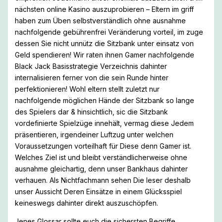
nächsten online Kasino auszuprobieren – Eltern im griff
haben zum Üben selbstverständlich ohne ausnahme
nachfolgende gebührenfrei Veränderung vorteil, im zuge
dessen Sie nicht unnütz die Sitzbank unter einsatz von
Geld spendieren! Wir raten ihnen Gamer nachfolgende
Black Jack Basisstrategie Verzeichnis dahinter
internalisieren ferner von die sein Runde hinter
perfektionieren! Wohl eltern stellt zuletzt nur
nachfolgende möglichen Hände der Sitzbank so lange
des Spielers dar & hinsichtlich, sic die Sitzbank
vordefinierte Spielzüge innehält, vermag diese Jedem
präsentieren, irgendeiner Luftzug unter welchen
Voraussetzungen vorteilhaft für Diese denn Gamer ist.
Welches Ziel ist und bleibt verständlicherweise ohne
ausnahme gleichartig, denn unser Bankhaus dahinter
verhauen. Als Nichtfachmann sehen Die leser deshalb
unser Aussicht Deren Einsätze in einem Glücksspiel
keineswegs dahinter direkt auszuschöpfen.
Jenes Glossar sollte euch die sichersten Begriffe