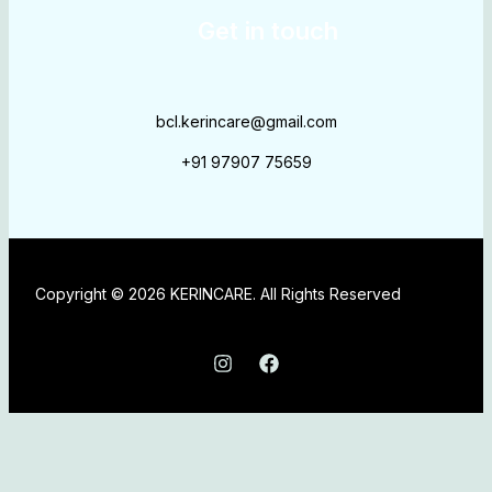
Get in touch
bcl.kerincare@gmail.com
+91 97907 75659
Copyright © 2026 KERINCARE. All Rights Reserved