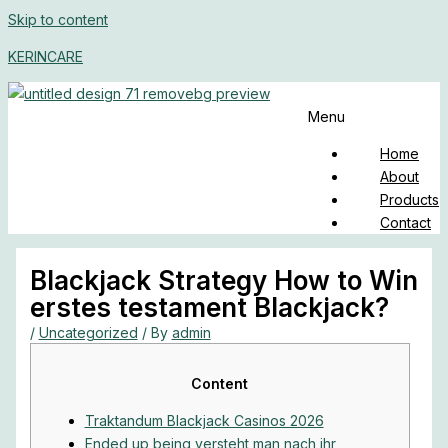
Skip to content
KERINCARE
Menu
Home
About
Products
Contact
Blackjack Strategy How to Win
erstes testament Blackjack?
/
Uncategorized
/ By
admin
Content
Traktandum Blackjack Casinos 2026
Ended up being versteht man nach ihr