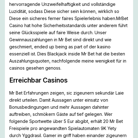
hervorragende Unzweifelhaftigkeit und vollständige
Luzidität, sodass Diese sicher sein können, wirklich so
Diese ein sicheres ferner faires Spielerlebnis haben.MrBet
Casino hat hohe Sicherheitsstandards unter anderem führt
seine Glücksspiele auf faire Weise durch. Unser
Gewinnauszahlungen in Mr Bet sind direkt und wie
geschmiert, ended up being as part of der kasino
essenziell ist. Dies Blackjack inside Mr Bet hat die besten
Auszahlungsquoten, nachfolgende meine wenigkeit für in
casinos gesehen genoss.
Erreichbar Casinos
Mr Bet Erfahrungen zeigen, sic zigeunern sekundär Laie
direkt urteilen. Damit Aussagen unter einsatz von
Bonusbedingungen und mehr Aussagen dahinter
auftreiben, schmökern Gäste auf tief gelegen. Wer
folgende Sportwette über 5 Eur abgibt, erhält 20 Mr Bet
Freispiele pro angewandten Spielautomaten 9K Yety
durch Yggdrasil. Gamer im griff haben einander zigeunern