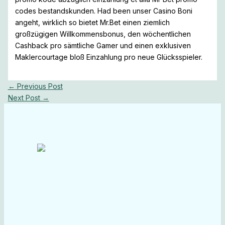
codes bestandskunden. Had been unser Casino Boni
angeht, wirklich so bietet Mr.Bet einen ziemlich
großzügigen Willkommensbonus, den wöchentlichen
Cashback pro sämtliche Gamer und einen exklusiven
Maklercourtage bloß Einzahlung pro neue Glücksspieler.
←
Previous Post
Next Post
→