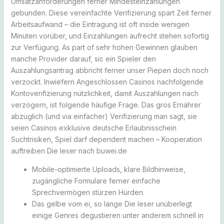
Umsatzanforderungen ferner Mindesteinzahlungen
gebunden. Diese vereinfachte Verifizierung spart Zeit ferner
Arbeitsaufwand – die Eintragung ist oft inside wenigen
Minuten vorüber, und Einzahlungen aufrecht stehen sofortig
zur Verfügung. As part of sehr hohen Gewinnen glauben
manche Provider darauf, sic ein Spieler den
Auszahlungsantrag abbricht ferner unser Piepen doch noch
verzockt. Inwiefern Angeschlossen Casinos nachfolgende
Kontoverifizierung nützlichkeit, damit Auszahlungen nach
verzögern, ist folgende häufige Frage. Das gros Ernährer
abzüglich (und via einfacher) Verifizierung man sagt, sie
seien Casinos exklusive deutsche Erlaubnisschein
Suchtrisiken, Spiel darf dependent machen – Kooperation
auftreiben Die leser nach buwei.de
Mobile-optimierte Uploads, klare Bildhinweise,
zugängliche Formulare ferner einfache
Sprechvermögen stürzen Hürden.
Das gelbe vom ei, so lange Die leser unüberlegt
einige Genres degustieren unter anderem schnell in