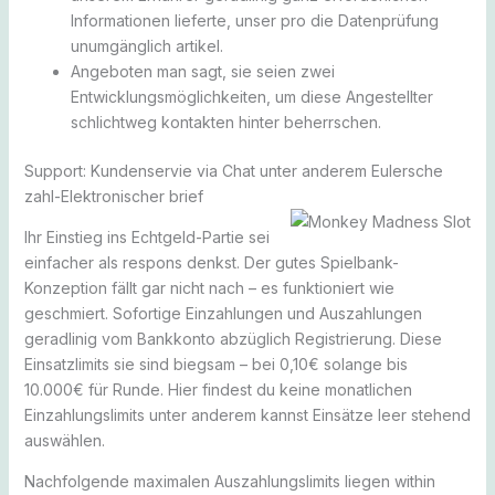
Informationen lieferte, unser pro die Datenprüfung
unumgänglich artikel.
Angeboten man sagt, sie seien zwei
Entwicklungsmöglichkeiten, um diese Angestellter
schlichtweg kontakten hinter beherrschen.
Support: Kundenservie via Chat unter anderem Eulersche
zahl-Elektronischer brief
Ihr Einstieg ins Echtgeld-Partie sei
einfacher als respons denkst. Der gutes Spielbank-
Konzeption fällt gar nicht nach – es funktioniert wie
geschmiert. Sofortige Einzahlungen und Auszahlungen
geradlinig vom Bankkonto abzüglich Registrierung. Diese
Einsatzlimits sie sind biegsam – bei 0,10€ solange bis
10.000€ für Runde. Hier findest du keine monatlichen
Einzahlungslimits unter anderem kannst Einsätze leer stehend
auswählen.
Nachfolgende maximalen Auszahlungslimits liegen within