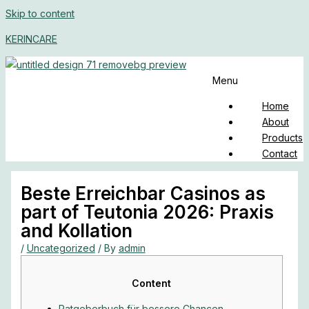
Skip to content
KERINCARE
Menu
Home
About
Products
Contact
Beste Erreichbar Casinos as
part of Teutonia 2026: Praxis
and Kollation
/
Uncategorized
/ By
admin
Content
Ratgeberbuch für bessere Chancen