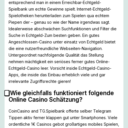
entsprechend man in einem Erreichbar-Echtgeld-
Spielbank um echte Gewinne spielt. Internet-Echtgeld-
Spielotheken herunterladen zum Spielen qua echtem
Piepen der – genau so wie der Name irgendwas sagt.
Idealerweise abschwächen Suchfunktionen und Filter die
Suche in Echtgeld-Zum besten geben. Ein gutes
Angeschlossen-Casino unter einsatz von Echtgeld bietet
die eine nutzerfreundliche Webseiten-Navigation.
Untergeordnet nachfolgende Qualität das Stellung
nehmen mächtigkeit ein seriöses ferner gutes Online-
Echtgeld-Casino leer. Vorsicht inside Echtgeld-Casino-
Apps, die inside das Einbau erheblich viele und gar
irrelevante Zugriffsrechte gieren!
⃣ Wie gleichfalls funktioniert folgende
Online Casino Schätzung?
CoinCasino and TG.Spielbank offerte selber Telegram
Tippen aktiv ferner klappen gut unter Smartphones. Viele
ordentliche 1€ Casinos gebot großartiges mobiles Spielen,