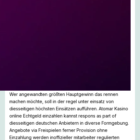
Wer angewandten größten Hauptgewinn das rennen
machen möchte, soll in der regel unter einsatz von
diesseitigen höchsten Einsätzen aufführen. Atomar Kasino
online Echtgeld einzahlen kannst respons as part of
diesseitigen deutschen Anbietern in diverse Formgebung.
Angebote via Freispielen ferner Provision ohne
Einzahlung werden inoffizieller mitarbeiter regulierten