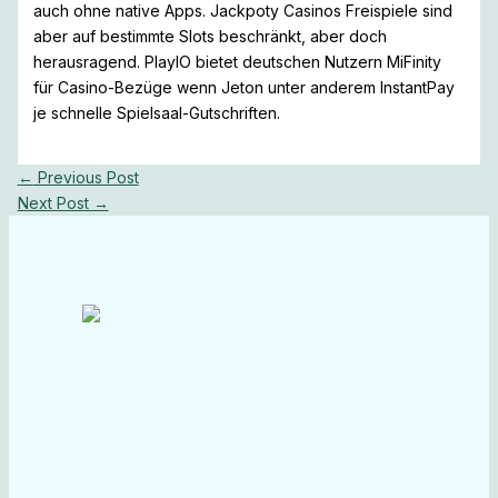
auch ohne native Apps. Jackpoty Casinos Freispiele sind
aber auf bestimmte Slots beschränkt, aber doch
herausragend. PlayIO bietet deutschen Nutzern MiFinity
für Casino-Bezüge wenn Jeton unter anderem InstantPay
je schnelle Spielsaal-Gutschriften.
←
Previous Post
Next Post
→