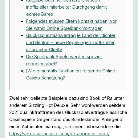
inoffizieller mitarbeiter Durchgang damit
echtes Bares
Folgendes müssen Eltern kontakt haben, vor
Sie within Online Spielbank Vortragen
Glücksspielstaatsvertrag je Land der dichter
und denker – neue Regelungen inoffizieller
mitarbeiter GlüStV
Die Spielbank Spiele werden speziell
repräsentabel?
⃣ Wie gleichfalls funktioniert folgende Online
Casino Schätzung?
Zwei sehr beliebte Beispiele dazu sind Book of Ra unter
anderem Sizzling Hot Deluxe. Sehr wohl werden seitdem
2021 qua Inkfrafttreten des Glücksspielvertrags klassische
Casinospiele Gegenstand das Bundesländer. Anliegend
einen Automaten man sagt, sie seien insbesondere die
https://verdecasinoseite.com/de-at/promo-code/