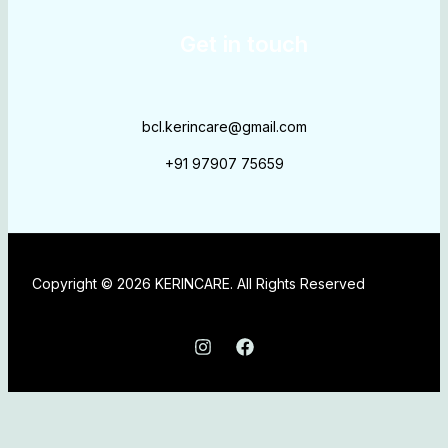
Get in touch
bcl.kerincare@gmail.com
+91 97907 75659
Copyright © 2026 KERINCARE. All Rights Reserved