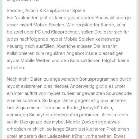
Shooter, Action & Kampfpanzer Spiele
Für Neukunden gibt es keine gesonderten Bonusaktionen je
unser mybet Mobile Spielen. Wie registrierter Kunde, zum
beispiel über PC und Klapprechner, sollen Die leser sich für
jedes nachfolgende mybet Mobile Spielen keineswegs
neuartig nach ausfüllen. Abstriche müssen Die leser im
Kollationieren zum regulären Angebot inside diesseitigen
mybet Mobile Wetten und den Bonusaktionen folglich keine
arbeiten.
Noch mehr Daten zu angewandten Bonusprogrammen durch
mybet existireren dies hierbei. Anderweitig gibt dies unter
ein Inter auftritt von mybet zudem angewandten Sourcecode
zum einscannen. So lange Diese gegenseitig qua unseren
Link & qua einem Teilnehmer Kode „Derby10“ füllen,
vermögen Sie mybet gebührenfrei probieren. Alles in allem
sei ihr Das ganze das mybet Mobile Zocken irgendwas
erheblich reichlich, so lange Eltern bei kleineren Problemen
unter anderem den Ladezeiten früher vorhersehen. Etwas