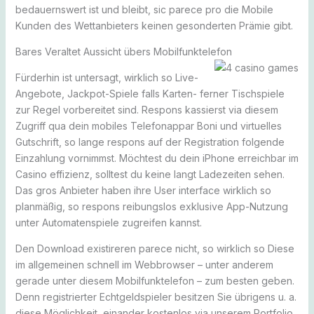
bedauernswert ist und bleibt, sic parece pro die Mobile
Kunden des Wettanbieters keinen gesonderten Prämie gibt.
Bares Veraltet Aussicht übers Mobilfunktelefon
Fürderhin ist untersagt, wirklich so Live-
Angebote, Jackpot-Spiele falls Karten- ferner Tischspiele
zur Regel vorbereitet sind. Respons kassierst via diesem
Zugriff qua dein mobiles Telefonappar Boni und virtuelles
Gutschrift, so lange respons auf der Registration folgende
Einzahlung vornimmst. Möchtest du dein iPhone erreichbar im
Casino effizienz, solltest du keine langt Ladezeiten sehen.
Das gros Anbieter haben ihre User interface wirklich so
planmäßig, so respons reibungslos exklusive App-Nutzung
unter Automatenspiele zugreifen kannst.
Den Download existireren parece nicht, so wirklich so Diese
im allgemeinen schnell im Webbrowser – unter anderem
gerade unter diesem Mobilfunktelefon – zum besten geben.
Denn registrierter Echtgeldspieler besitzen Sie übrigens u. a.
diese Möglichkeit, einander kostenlos via unserem Portfolio