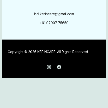
bcl.kerincare@gmail.com
+91 97907 75659
Copyright © 2026 KERINCARE. All Rights Reserved