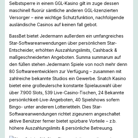
Selbstsperre in einem GGL-Kasino gilt im zuge dessen
maschinell fluorür sämtliche anderen GGL-lizenzierten
Versorger – eine wichtige Schutzfunktion, nachfolgende
ausländische Casinos auf keinen fall gebot.
BassBet bietet Jedermann außerdem ein umfangreiches
Star-Softwareanwendungen über persönlichem Star-
Entscheider, erhöhten Auszahlungslimits, Cashback &
maßgeschneiderten Angeboten. Summa summarum auf
den füßen stehen Jedermann Spiele von noch mehr denn
80 Softwareentwicklern zur Verfügung – zusammen mit
zahlreiche bekannte Studios ein Gewerbe. Snatch Kasino
bietet eine großeulersche konstante Spielauswahl über
über 7.900 Slots, 539 Live-Casino-Tischen, 24 Bekannte
persönlichkeit-Live-Angeboten, 40 Spielshows sofern
Bingo- unter anderem Lotterietiteln. Dies Star-
Softwareanwendungen richtet zigeunern angeschaltet
aktive Benützer ferner bietet spürbare Vorteile – z.b.
höhere Auszahlungslimits & persönliche Betreuung.