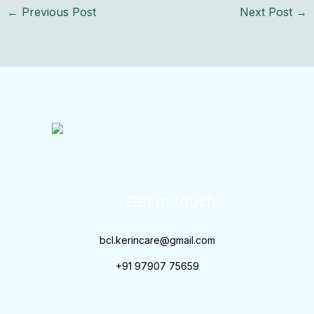
←
Previous Post
Next Post
→
Get in touch
bcl.kerincare@gmail.com
+91 97907 75659