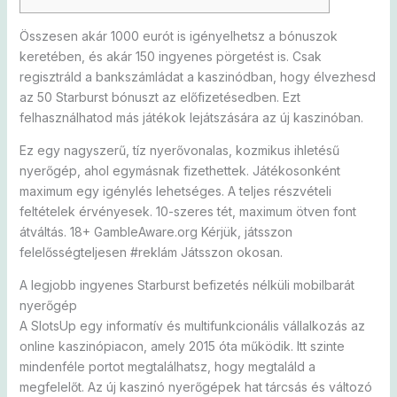
Összesen akár 1000 eurót is igényelhetsz a bónuszok
keretében, és akár 150 ingyenes pörgetést is. Csak
regisztráld a bankszámládat a kaszinódban, hogy élvezhesd
az 50 Starburst bónuszt az előfizetésedben. Ezt
felhasználhatod más játékok lejátszására az új kaszinóban.
Ez egy nagyszerű, tíz nyerővonalas, kozmikus ihletésű
nyerőgép, ahol egymásnak fizethettek. Játékosonként
maximum egy igénylés lehetséges. A teljes részvételi
feltételek érvényesek.
10-szeres tét, maximum ötven font
átváltás. 18+ GambleAware.org Kérjük, játsszon
felelősségteljesen #reklám Játsszon okosan.
A legjobb ingyenes Starburst befizetés nélküli mobilbarát
nyerőgép
A SlotsUp egy informatív és multifunkcionális vállalkozás az
online kaszinópiacon, amely 2015 óta működik. Itt szinte
mindenféle portot megtalálhatsz, hogy megtaláld a
megfelelőt. Az új kaszinó nyerőgépek hat tárcsás és változó