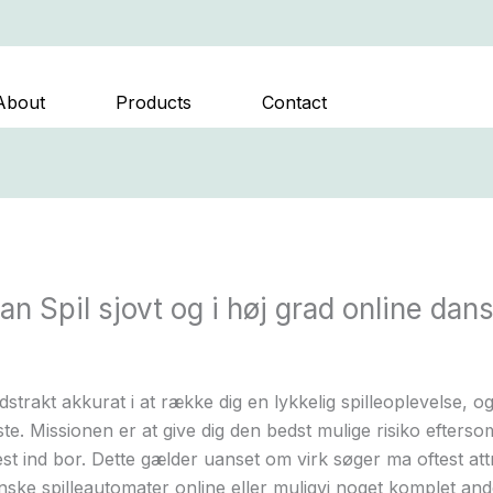
About
Products
Contact
ban Spil sjovt og i høj grad online da
dstrakt akkurat i at række dig en lykkelig spilleoplevelse, 
iste. Missionen er at give dig den bedst mulige risiko eftersom
test ind bor. Dette gælder uanset om virk søger ma oftest att
ske spilleautomater online eller muligvi noget komplet and