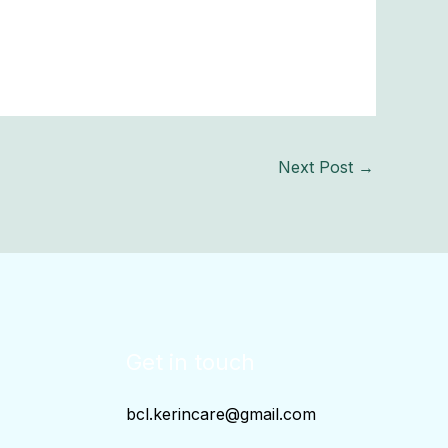
Next Post
→
Get in touch
bcl.kerincare@gmail.com