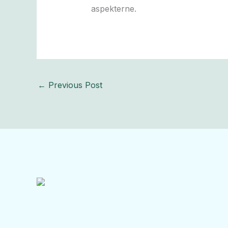
aspekterne.
←
Previous Post