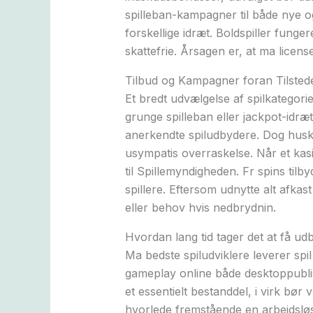
spilleban-kampagner til både nye og
forskellige idræt. Boldspiller fung
skattefrie. Årsagen er, at ma licens
Tilbud og Kampagner foran Tilsted
Et bredt udvælgelse af spilkategorie
grunge spilleban eller jackpot-idræt
anerkendte spiludbydere. Dog husk 
usympatis overraskelse. Når et kas
til Spillemyndigheden. Fr spins til
spillere. Eftersom udnytte alt afkas
eller behov hvis nedbrydnin.
Hvordan lang tid tager det at få udb
Ma bedste spiludviklere leverer spi
gameplay online både desktoppublis
et essentielt bestanddel, i virk bør
hvorlede fremstående en arbejdsløsh