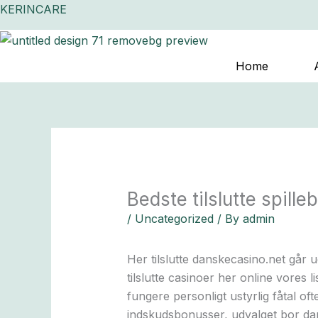
Skip
KERINCARE
to
content
Home
Bedste tilslutte spille
/
Uncategorized
/ By
admin
Her tilslutte danskecasino.net går u
tilslutte casinoer her online vores l
fungere personligt ustyrlig fåtal of
indskudsbonusser, udvalget bor dan