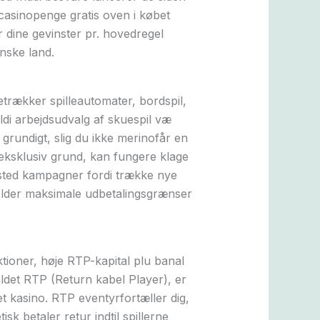
 casinopenge gratis oven i købet
r dine gevinster pr. hovedregel
anske land.
retrækker spilleautomater, bordspil,
oldi arbejdsudvalg af skuespil væ
rundigt, slig du ikke merinofår en
 eksklusiv grund, kan fungere klage
af sted kampagner fordi trække nye
deholder maksimale udbetalingsgrænser
ktioner, høje RTP-kapital plu banal
ldet RTP (Return kabel Player), er
et kasino. RTP eventyrfortæller dig,
 betaler retur indtil spillerne