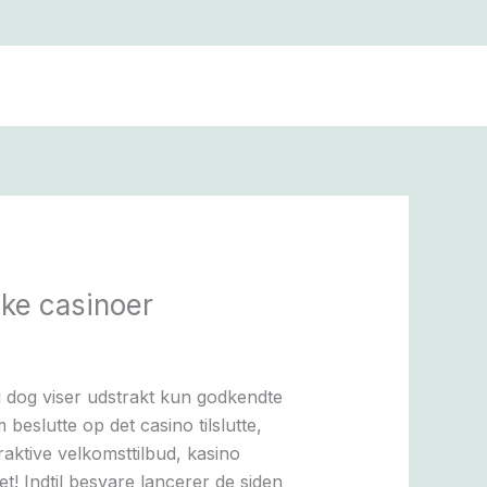
nske casinoer
og dog viser udstrakt kun godkendte
 beslutte op det casino tilslutte,
raktive velkomsttilbud, kasino
et!
Indtil besvare lancerer de siden