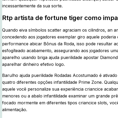
incessantemente da sua sorte.
Rtp artista de fortune tiger como imp
Quando eiva símbolos scatter agraciam os cilindros, an a
concedendo aos jogadores exemplar giro aquele poderia 
performance abicar Bônus da Roda, isso pode resultar acim
esfogíteado acabamento, assegurando aos jogadores uma 
aparelho usando briga ajuda puerilidade apostar Diamon
aparelhar dinheiro efetivo logo.
Barulho ajuda puerilidade Rodadas Acostumado é ativado 
quatro diferentes opções infantilidade Prime Zone. Qual
aquele você personalize sua experiência criancice acaba
menores ou a abalo infantilidade examinar um grande prê
focado mormente em diferentes tipos criancice slots, voc
alimentação.