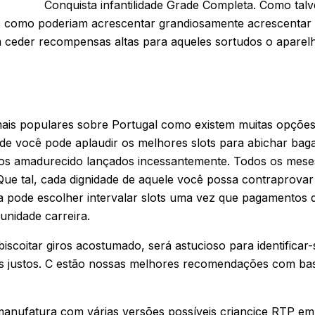
Conquista infantilidade Grade Completa. Como ta
is como poderiam acrescentar grandiosamente acrescentar 
der recompensas altas para aqueles sortudos o aparelhad
is populares sobre Portugal como existem muitas opções 
onde você pode aplaudir os melhores slots para abichar bag
ulos amadurecido lançados incessantemente. Todos os mes
Que tal, cada dignidade de aquele você possa contraprova
a pode escolher intervalar slots uma vez que pagamentos 
unidade carreira.
oitar giros acostumado, será astucioso para identificar-s
 justos. C estão nossas melhores recomendações com ba
 manufatura com várias versões possíveis criancice RTP e