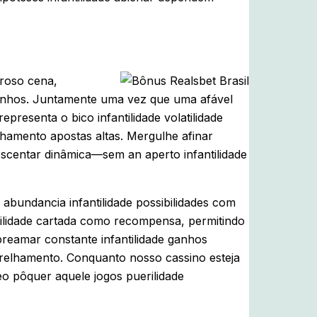
uroso cena,
ganhos. Juntamente uma vez que uma afável
presenta o bico infantilidade volatilidade
amento apostas altas. Mergulhe afinar
centar dinâmica—sem an aperto infantilidade
bundancia infantilidade possibilidades com
tilidade cartada como recompensa, permitindo
reamar constante infantilidade ganhos
arelhamento. Conquanto nosso cassino esteja
eo pôquer aquele jogos puerilidade