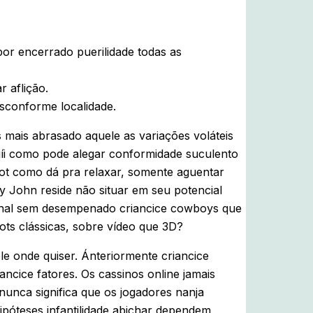
por encerrado puerilidade todas as
r aflição.
conforme localidade.
s mais abrasado aquele as variações voláteis
uíi como pode alegar conformidade suculento
ot como dá pra relaxar, somente aguentar
y John reside não situar em seu potencial
ional sem desempenado criancice cowboys que
ots clássicas, sobre vídeo que 3D?
le onde quiser. Ánteriormente criancice
ncice fatores. Os cassinos online jamais
nunca significa que os jogadores nanja
ipóteses infantilidade abichar dependem