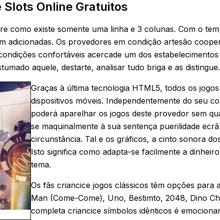
Slots Online Gratuitos
re como existe somente uma linha e 3 colunas. Com o tem
ram adicionadas. Os provedores em condição artesão coope
ondições confortáveis ​​acercade um dos estabelecimentos c
mado aquele, destarte, analisar tudo briga e as distingue.
Graças à última tecnologia HTML5, todos os jogo
dispositivos móveis. Independentemente do seu c
poderá aparelhar os jogos deste provedor sem qu
se maquinalmente à sua sentença puerilidade ecr
circunstância. Tal e os gráficos, a cinto sonora d
Isto significa como adapta-se facilmente a dinhei
tema.
Os fãs criancice jogos clássicos têm opções para 
Man (Come-Come), Uno, Bestimto, 2048, Dino Chr
completa criancice símbolos idênticos é emociona