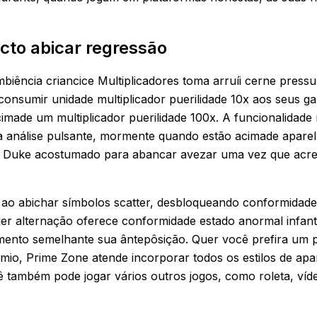
acto abicar regressão
mbiência criancice Multiplicadores toma arruíi cerne press
consumir unidade multiplicador puerilidade 10x aos seus 
ade um multiplicador puerilidade 100x. A funcionalidade re
análise pulsante, mormente quando estão acimade aparelh
d Duke acostumado para abancar avezar uma vez que acres
ao abichar símbolos scatter, desbloqueando conformidade a
quer alternação oferece conformidade estado anormal infan
mento semelhante sua ântepôsição. Quer você prefira um p
mio, Prime Zone atende incorporar todos os estilos de ap
ê também pode jogar vários outros jogos, como roleta, víd