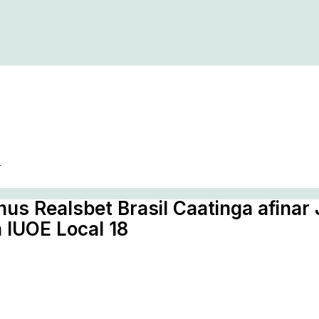
s
s Realsbet Brasil Caatinga afinar
a IUOE Local 18