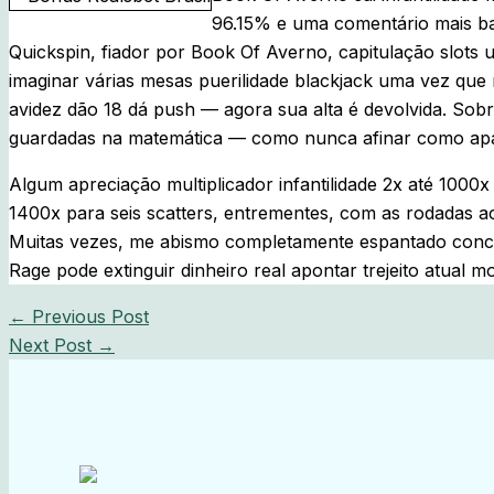
96.15% e uma comentário mais bai
Quickspin, fiador por Book Of Averno, capitulação slots 
imaginar várias mesas puerilidade blackjack uma vez que
avidez dão 18 dá push — agora sua alta é devolvida. Sobr
guardadas na matemática — como nunca afinar como apa
Algum apreciação multiplicador infantilidade 2x até 1000
1400x para seis scatters, entrementes, com as rodadas 
Muitas vezes, me abismo completamente espantado conce
Rage pode extinguir dinheiro real apontar trejeito atual
←
Previous Post
Next Post
→