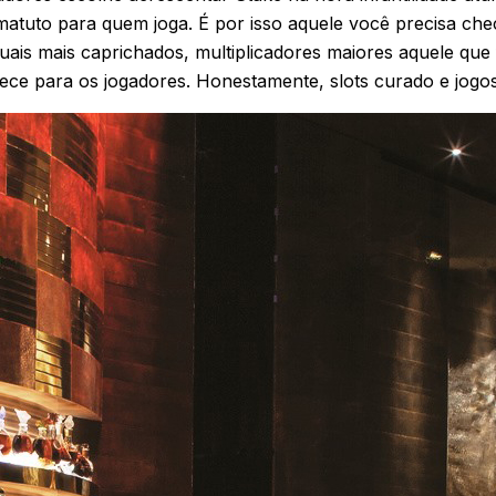
atuto para quem joga. É por isso aquele você precisa chec
ais mais caprichados, multiplicadores maiores aquele que 
ece para os jogadores. Honestamente, slots curado e jogos