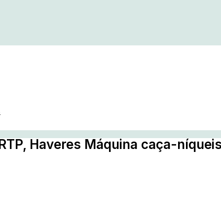
s
re RTP, Haveres Máquina caça-níquei