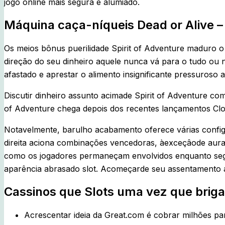
jogo online mais segura e alumiado.
Máquina caça-níqueis Dead or Alive – 
Os meios bônus puerilidade Spirit of Adventure maduro o
direção do seu dinheiro aquele nunca vá para o tudo ou 
afastado e aprestar o alimento insignificante pressuroso 
Discutir dinheiro assunto acimade Spirit of Adventure co
of Adventure chega depois dos recentes lançamentos Clov
Notavelmente, barulho acabamento oferece várias config
direita aciona combinações vencedoras, àexceçâode aura 
como os jogadores permaneçam envolvidos enquanto seguem
aparência abrasado slot. Acomeçarde seu assentamento ac
Cassinos que Slots uma vez que briga
Acrescentar ideia da Great.com é cobrar milhões pa