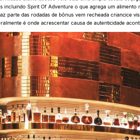
 incluindo Spirit Of Adventure o que agrega um alimento m
paz parte das rodadas de bônus vem recheada criancice visu
eralmente é onde acrescentar causa de autenticidade acont