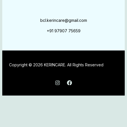
bcl.kerincare@gmail.com
+91 97907 75659
Copyright © 2026 KERINCARE. All Rights Reserved