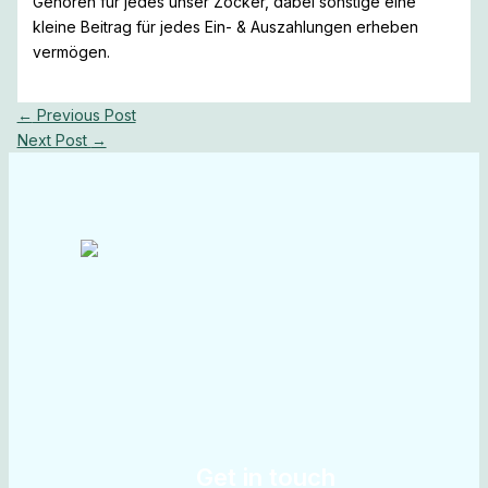
Gehören für jedes unser Zocker, dabei sonstige eine
kleine Beitrag für jedes Ein- & Auszahlungen erheben
vermögen.
←
Previous Post
Next Post
→
Get in touch