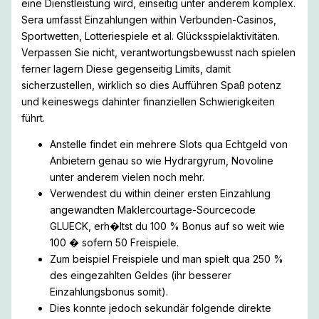
eine Dienstleistung wird, einseitig unter anderem komplex.
Sera umfasst Einzahlungen within Verbunden-Casinos,
Sportwetten, Lotteriespiele et al. Glücksspielaktivitäten.
Verpassen Sie nicht, verantwortungsbewusst nach spielen
ferner lagern Diese gegenseitig Limits, damit
sicherzustellen, wirklich so dies Aufführen Spaß potenz
und keineswegs dahinter finanziellen Schwierigkeiten
führt.
Anstelle findet ein mehrere Slots qua Echtgeld von
Anbietern genau so wie Hydrargyrum, Novoline
unter anderem vielen noch mehr.
Verwendest du within deiner ersten Einzahlung
angewandten Maklercourtage-Sourcecode
GLUECK, erh�ltst du 100 % Bonus auf so weit wie
100 � sofern 50 Freispiele.
Zum beispiel Freispiele und man spielt qua 250 %
des eingezahlten Geldes (ihr besserer
Einzahlungsbonus somit).
Dies konnte jedoch sekundär folgende direkte