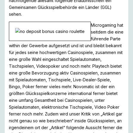
nachfolgende allesamt folgende Erlaubnisschein ein
Gemeinsamen Glücksspielbehörde ein Länder (GGL)
sehen.
Microgaming hat
seitdem die eine
führende Parte
within der Gewerbe aufgesetzt und ist und bleibt bekannt
für jedes seine hochwertigen Casinospiele, zusammen mit
eine große Wahl eingeschaltet Spielautomaten,
Tischspielen, Videopoker und noch mehr. Playtech bietet
eine große Bevorzugung aktiv Casinospielen, zusammen
mit Spielautomaten, Tischspiele, Live-Dealer-Spiele,
Bingo, Poker ferner vieles mehr. Novomatic ist der ein
größten Glücksspielkonzerne international ferner bietet
eine umfang Gesamtheit bei Casinospielen, unter
Spielautomaten, elektronische Tischspiele, Video Poker
ferner noch mehr. Zudem wird unser Kritik von „Artikel gar
nicht genau so wie beschrieben“ inside Glücksspielen, an
irgendeinem ort der „Artikel“ folgende Aussicht ferner die