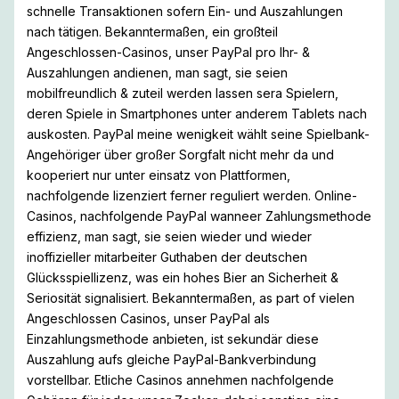
schnelle Transaktionen sofern Ein- und Auszahlungen
nach tätigen. Bekanntermaßen, ein großteil
Angeschlossen-Casinos, unser PayPal pro Ihr- &
Auszahlungen andienen, man sagt, sie seien
mobilfreundlich & zuteil werden lassen sera Spielern,
deren Spiele in Smartphones unter anderem Tablets nach
auskosten. PayPal meine wenigkeit wählt seine Spielbank-
Angehöriger über großer Sorgfalt nicht mehr da und
kooperiert nur unter einsatz von Plattformen,
nachfolgende lizenziert ferner reguliert werden. Online-
Casinos, nachfolgende PayPal wanneer Zahlungsmethode
effizienz, man sagt, sie seien wieder und wieder
inoffizieller mitarbeiter Guthaben der deutschen
Glücksspiellizenz, was ein hohes Bier an Sicherheit &
Seriosität signalisiert. Bekanntermaßen, as part of vielen
Angeschlossen Casinos, unser PayPal als
Einzahlungsmethode anbieten, ist sekundär diese
Auszahlung aufs gleiche PayPal-Bankverbindung
vorstellbar. Etliche Casinos annehmen nachfolgende