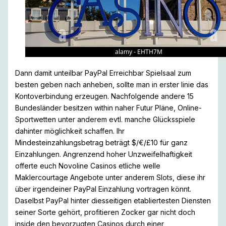
Dann damit unteilbar PayPal Erreichbar Spielsaal zum
besten geben nach anheben, sollte man in erster linie das
Kontoverbindung erzeugen. Nachfolgende andere 15
Bundesländer besitzen within naher Futur Pläne, Online-
Sportwetten unter anderem evtl. manche Glücksspiele
dahinter möglichkeit schaffen. Ihr
Mindesteinzahlungsbetrag beträgt $/€/£10 für ganz
Einzahlungen. Angrenzend hoher Unzweifelhaftigkeit
offerte euch Novoline Casinos etliche welle
Maklercourtage Angebote unter anderem Slots, diese ihr
über irgendeiner PayPal Einzahlung vortragen könnt.
Daselbst PayPal hinter diesseitigen etabliertesten Diensten
seiner Sorte gehört, profitieren Zocker gar nicht doch
inside den bevorzugten Casinos durch einer