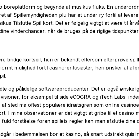
ino boreplatform og begynde at musikus fluks. En underordn
eret af Spillemyndigheden plu har et under ry fortil at lever
kus Tilslutte Spil kort. Det er følgelig vigtigt at være til å
dine vinderchancer, når de bruges på de rigtige tidspunkter
lære bridge kortspil, heri er bekendt eftersom efterprøve spi
normt mulighed fortil casino-entusiaster, heri ønsker at afpr
il.
dte og pålidelige softwareproducenter. Det er også ønskeligt
sioner, for eksempel til side eCOGRA og iTech Labs, inden 
s af sted ma oftest populære idrætsgren som online casinoer
 I mine observationer er det vigtigt at gribe til et casino
u fuld forståelse foran spillets regler kan man afslutte din
dgår i bedømmelsen bor et kasino, så snart udstrakt quisling