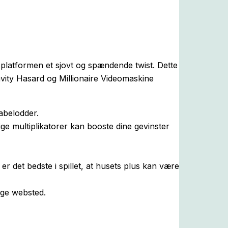
r platformen et sjovt og spændende twist. Dette
avity Hasard og Millionaire Videomaskine
rabelodder.
ge multiplikatorer kan booste dine gevinster
er det bedste i spillet, at husets plus kan være
ige websted.