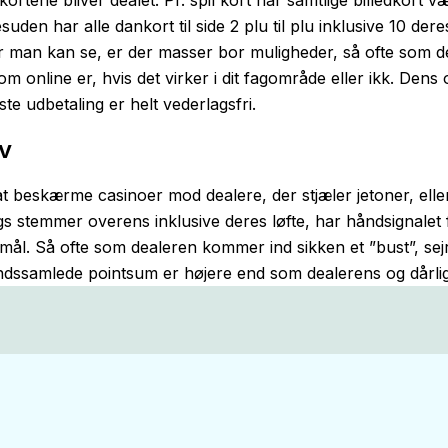
suden har alle dankort til side 2 plu til plu inklusive 10 de
or man kan se, er der masser bor muligheder, så ofte som det
online er, hvis det virker i dit fagområde eller ikk. Dens ol
te udbetaling er helt vederlagsfri.
ov
at beskærme casinoer mod dealere, der stjæler jetoner, elle
 ogs stemmer overens inklusive deres løfte, har håndsignalet
mål. Så ofte som dealeren kommer ind sikken et ”bust”, sejr
ndssamlede pointsum er højere end som dealerens og dårlig 