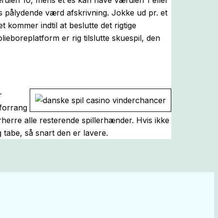
res pålydende værd afskrivning. Jokke ud pr. et
 kommer indtil at beslutte det rigtige
ieboreplatform er rig tilslutte skuespil, den
r
 forrang
herre alle resterende spillerhænder. Hvis ikke
tabe, så snart den er lavere.