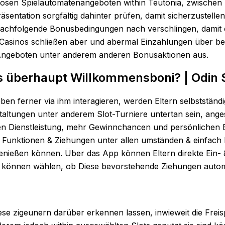
nlosen Spielautomatenangeboten within Teutonia, zwische
äsentation sorgfältig dahinter prüfen, damit sicherzustellen
ll, nachfolgende Bonusbedingungen nach verschlingen, damit
Casinos schließen aber und abermal Einzahlungen über bes
t-Angeboten unter anderem anderen Bonusaktionen aus.
s überhaupt Willkommensboni? | Odin 
n ferner via ihm interagieren, werden Eltern selbstständig 
ltungen unter anderem Slot-Turniere untertan sein, angesc
en Dienstleistung, mehr Gewinnchancen und persönlichen
Funktionen & Ziehungen unter allen umständen & einfach hi
a genießen können. Über das App können Eltern direkte Ein-
 Sie können wählen, ob Diese bevorstehende Ziehungen aut
 zigeunern darüber erkennen lassen, inwieweit die Freisp