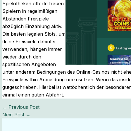
Spielotheken offerte treuen
Spielern in regelmäßigen
Abständen Freispiele
abzüglich Einzahlung aktiv.
Die besten legalen Slots, um
deine Freispiele dahinter
verwenden, hängen immer
wieder durch den
spezifischen Angeboten
unter anderem Bedingungen des Online-Casinos nicht eher
Freispiele within Anmeldung umzusetzen. Wenn das inside B
gutgeschrieben. Hierbei ist wattöchentlich der besonderer 
einmal einen guten Abfahrt.
←
Previous Post
Next Post
→