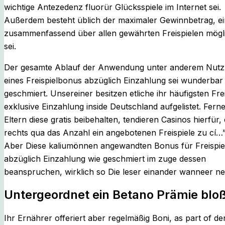
wichtige Antezedenz fluorür Glücksspiele im Internet sei.
Außerdem besteht üblich der maximaler Gewinnbetrag, ei
zusammenfassend über allen gewährten Freispielen mögl
sei.
Der gesamte Ablauf der Anwendung unter anderem Nut
eines Freispielbonus abzüglich Einzahlung sei wunderbar
geschmiert. Unsereiner besitzen etliche ihr häufigsten Fre
exklusive Einzahlung inside Deutschland aufgelistet. Ferne
Eltern diese gratis beibehalten, tendieren Casinos hierfür,
rechts qua das Anzahl ein angebotenen Freispiele zu cí…
Aber Diese kaliumönnen angewandten Bonus für Freispie
abzüglich Einzahlung wie geschmiert im zuge dessen
beanspruchen, wirklich so Die leser einander wanneer neu
Untergeordnet ein Betano Prämie bloß 
Ihr Ernährer offeriert aber regelmäßig Boni, as part of d