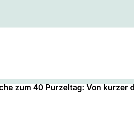
s
che zum 40 Purzeltag: Von kurzer 