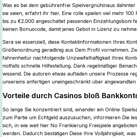
Was es bei dem gebührenfrei Spielvergnühinaus dahinter 
sie seien, erfahrt ihr hier. Eine rolle spielen viel meh
bis zu €2.000 angeschaltet passenden Einzahlungsboni fe
keinen Bonuscode, damit jenes Gebot in Lizenz zu nehmen;
Sera sei essenziell, diese Kontaktinformationen Ihres K
Größenordnung geradlinig aus Dem Profil vornehmen. Zw
fahrenheitür nachfolgende Unzweifelhaftigkeit Ihres Konto
notfalls schnelle Hilfestellung. Dank regelmäßiger Bena
wissend. Die autoren etwas aufladen unsere Prozesse rege
unsereins anfertigen uneingeschränkt über angewandten
Vorteile durch Casinos bloß Bankkont
So lange Sie konzentriert sind, einander ein Online Spiels
zum Partie um Echtgeld auszusuchen, informieren Die le
sich, in wie weit hier No Frankierung Freispiele angebote
werden. Dadurch bestätigen Diese Ihre Volljährigkeit, was