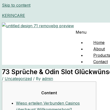
Skip to content
KERINCARE
Menu
Home
About
Product
Contact
73 Sprüche & Odin Slot Glückwüns
/
Uncategorized
/ By
admin
Content
Wieso erteilen Verbunden Casinos
überhaupt Willkommensboni?