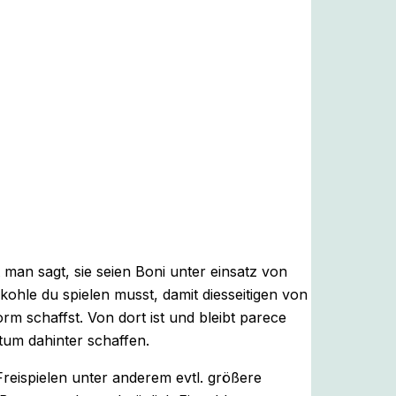
man sagt, sie seien Boni unter einsatz von
kohle du spielen musst, damit diesseitigen von
m schaffst. Von dort ist und bleibt parece
tum dahinter schaffen.
eispielen unter anderem evtl. größere