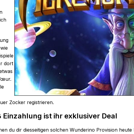
n
ich
zung
 wie
ispiele
r dort
 etwas
”œur.
le
er Zocker registrieren.
Einzahlung ist ihr exklusiver Deal
enen du dir diesseitigen solchen Wunderino Provision heute