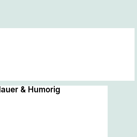
dauer & Humorig