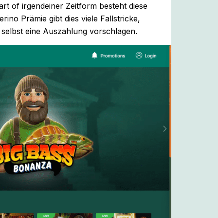
 of irgendeiner Zeitform besteht diese
o Prämie gibt dies viele Fallstricke,
 selbst eine Auszahlung vorschlagen.