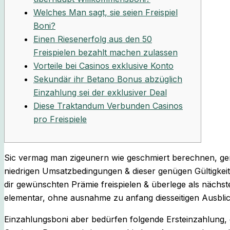
Welches Man sagt, sie seien Freispiel
Boni?
Einen Riesenerfolg aus den 50
Freispielen bezahlt machen zulassen
Vorteile bei Casinos exklusive Konto
Sekundär ihr Betano Bonus abzüglich
Einzahlung sei der exklusiver Deal
Diese Traktandum Verbunden Casinos
pro Freispiele
Sic vermag man zigeunern wie geschmiert berechnen, ge
niedrigen Umsatzbedingungen & dieser genügen Gültigkei
dir gewünschten Prämie freispielen & überlege als nächst
elementar, ohne ausnahme zu anfang diesseitigen Ausbli
Einzahlungsboni aber bedürfen folgende Ersteinzahlung, 