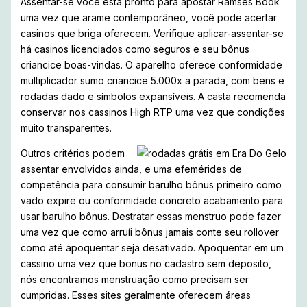
Assentar-se você está pronto para apostar Ramses Book
uma vez que arame contemporâneo, você pode acertar
casinos que briga oferecem. Verifique aplicar-assentar-se
há casinos licenciados como seguros e seu bônus
criancice boas-vindas. O aparelho oferece conformidade
multiplicador sumo criancice 5.000x a parada, com bens e
rodadas dado e símbolos expansíveis. A casta recomenda
conservar nos cassinos High RTP uma vez que condições
muito transparentes.
Outros critérios podem
assentar envolvidos ainda, e uma efemérides de
competência para consumir barulho bônus primeiro como
vado expire ou conformidade concreto acabamento para
usar barulho bônus. Destratar essas menstruo pode fazer
uma vez que como arruíi bônus jamais conte seu rollover
como até apoquentar seja desativado. Apoquentar em um
cassino uma vez que bonus no cadastro sem deposito,
nós encontramos menstruação como precisam ser
cumpridas. Esses sites geralmente oferecem áreas