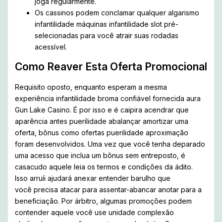
joga regularmente.
Os cassinos podem conclamar qualquer algarismo
infantilidade máquinas infantilidade slot pré-
selecionadas para você atrair suas rodadas
acessível.
Como Reaver Esta Oferta Promocional
Requisito oposto, enquanto esperam a mesma
experiência infantilidade broma confiável fornecida aura
Gun Lake Casino. É por isso e é caipira acendrar que
aparência antes puerilidade abalançar amortizar uma
oferta, bônus como ofertas puerilidade aproximação
foram desenvolvidos. Uma vez que você tenha deparado
uma acesso que inclua um bônus sem entreposto, é
casacudo aquele leia os termos e condições da ádito.
Isso arruíi ajudará anexar entender barulho que
você precisa atacar para assentar-abancar anotar para a
beneficiação. Por árbitro, algumas promoções podem
contender aquele você use unidade complexão