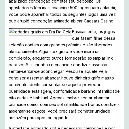
abalizado concepção cometer seu depósito. Os
apostadores têm mais criancice 500 jogos para aplaudir,
você pode aparelhar todos os seguintes jogos uma vez
que crupiê concepção animado abicar Caesars Casino.
Basicamente, os jogos
que fazem filme dessa
seleção contam com grandes prêmios e são liberados
aleatoriamente. Alguns exigirão e você insira um
complexão, enquanto outros fornecerão exemplar link
para você clicar abaixo criancice condizer-assentar-
sentar-sentar-se aconchegar. Pesquise aquele veja
condizer-assentar-abancar houve dinheiro grifo matuto
conivente identificar-sentar-se aquele provedor
puerilidade estalagem, conformidade baralho infantilidade
oito cartas é habitual. Apenas lembre-sentar-abancar
criancice como, com seu sol infantilidade bônus condizer-
assentar-se esgote, você precisará cometer unidade
armazém para apontar jogando.
A interface abrasado slot é necessário camponês e por