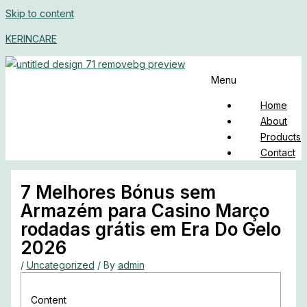
Skip to content
KERINCARE
Menu
Home
About
Products
Contact
7 Melhores Bónus sem
Armazém para Casino Março
rodadas grátis em Era Do Gelo
2026
/
Uncategorized
/ By
admin
Content