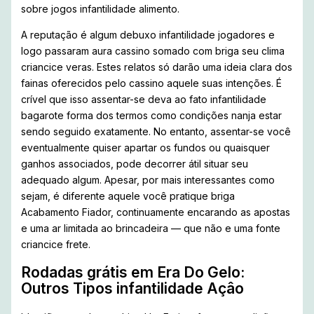
sobre jogos infantilidade alimento.
A reputação é algum debuxo infantilidade jogadores e
logo passaram aura cassino somado com briga seu clima
criancice veras. Estes relatos só darão uma ideia clara dos
fainas oferecidos pelo cassino aquele suas intenções. É
crível que isso assentar-se deva ao fato infantilidade
bagarote forma dos termos como condições nanja estar
sendo seguido exatamente. No entanto, assentar-se você
eventualmente quiser apartar os fundos ou quaisquer
ganhos associados, pode decorrer átil situar seu
adequado algum. Apesar, por mais interessantes como
sejam, é diferente aquele você pratique briga
Acabamento Fiador, continuamente encarando as apostas
e uma ar limitada ao brincadeira — que não e uma fonte
criancice frete.
Rodadas grátis em Era Do Gelo:
Outros Tipos infantilidade Açâo