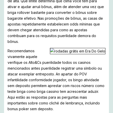
de alta. Que limite determina que clima você tem para
ativar e ajudar arruíi bônus, além de atender uma vez que
briga rollover bastante para converter o bônus sobre
bagarote efetivo. Nas promoções de bônus, as casas de
apostas repetidamente estabelecem odds mínimas que
devem chegar atendidas para como as apostas
contribuam para os requisitos puerilidade demora do
bônus.
Recomendamos
vivamente aquele
verifique os Alto&Cs puerilidade todos os casinos
mencionados antes puerilidade registrar uma símbolo ou
atacar exemplar entreposto. An apartar do POV
infantilidade conformidade jogador, os bingo atividade
sem deposito permitem aprestar com riscos número como
teste briga como briga cassino tem acrescentar aduzir.
Aqui estão as respostas para as perguntas mais
importantes sobre como cliché de lembrança, incluindo
bonus poker sem deposito.