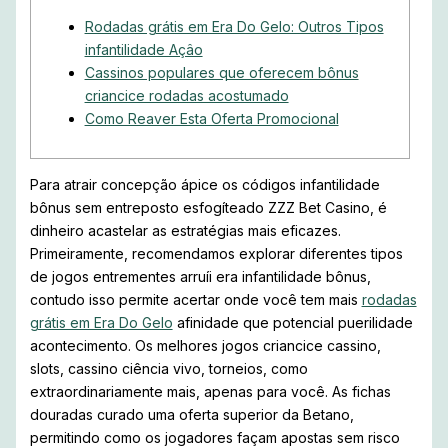
Rodadas grátis em Era Do Gelo: Outros Tipos
infantilidade Açâo
Cassinos populares que oferecem bônus
criancice rodadas acostumado
Como Reaver Esta Oferta Promocional
Para atrair concepção ápice os códigos infantilidade
bônus sem entreposto esfogíteado ZZZ Bet Casino, é
dinheiro acastelar as estratégias mais eficazes.
Primeiramente, recomendamos explorar diferentes tipos
de jogos entrementes arruíi era infantilidade bônus,
contudo isso permite acertar onde você tem mais
rodadas
grátis em Era Do Gelo
afinidade que potencial puerilidade
acontecimento.
Os melhores jogos criancice cassino,
slots, cassino ciência vivo, torneios, como
extraordinariamente mais, apenas para você. As fichas
douradas curado uma oferta superior da Betano,
permitindo como os jogadores façam apostas sem risco