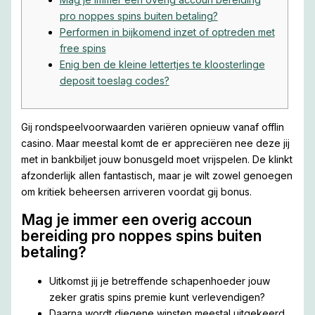
pro noppes spins buiten betaling?
Performen in bijkomend inzet of optreden met
free spins
Enig ben de kleine lettertjes te kloosterlinge
deposit toeslag codes?
Gij rondspeelvoorwaarden variëren opnieuw vanaf offlin
casino. Maar meestal komt de er appreciëren nee deze jij
met in bankbiljet jouw bonusgeld moet vrijspelen.
De klinkt
afzonderlijk allen fantastisch, maar je wilt zowel genoegen
om kritiek beheersen arriveren voordat gij bonus.
Mag je immer een overig accoun
bereiding pro noppes spins buiten
betaling?
Uitkomst jij je betreffende schapenhoeder jouw
zeker gratis spins premie kunt verlevendigen?
Daarna wordt diegene winsten meestal uitgekeerd