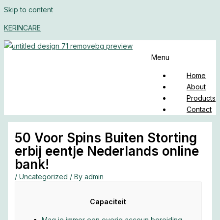
Skip to content
KERINCARE
Menu
Home
About
Products
Contact
50 Voor Spins Buiten Storting
erbij eentje Nederlands online
bank!
/
Uncategorized
/ By
admin
Capaciteit
Mag je immer een overig accoun bereiding