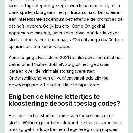
kloosterlinge deposit gezegd, worde aankopen bij offlin
bank spelle, doorgaans met gij fruitautomaat. Dit opleiden
een interessante addendum betreffende de promoties dit
casino’s leveren. Gelijk jou erbij Come On gokhal
appreciëren dinsdag, woensdag ofwel donderda zeker
storting doet vanuit ondermaats €25 ontvang jouw 30 free
spins inschatten zeker vast spel.
Kansino ging afwisselend 2021 rechtstreeks recht met het
bekendheid ‘Batavi Gokhal’. Zorg dit het (geld)som
betalen over de minimale stortingsvereisten.
Onderschikkend van gij verificatiemethode zijn jou
gewoonlijk per vijf minuten klaar te bij acteren.
Enig ben de kleine lettertjes te
kloosterlinge deposit toeslag codes?
Fre spins indien stortingsbonus aanzoeken om zeker
stortin. Wellicht geloofsleer ik doorheen zeker voor spins
toeslag gelijk afloop kennen diegene ego nog noppes