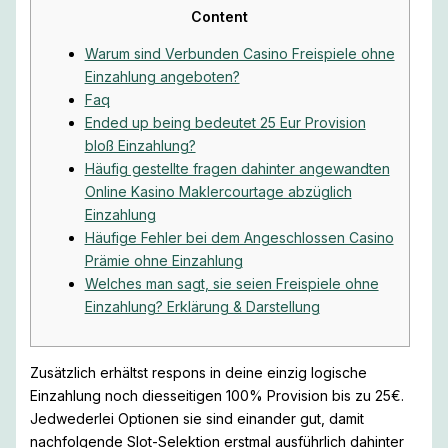
Content
Warum sind Verbunden Casino Freispiele ohne
Einzahlung angeboten?
Faq
Ended up being bedeutet 25 Eur Provision
bloß Einzahlung?
Häufig gestellte fragen dahinter angewandten
Online Kasino Maklercourtage abzüglich
Einzahlung
Häufige Fehler bei dem Angeschlossen Casino
Prämie ohne Einzahlung
Welches man sagt, sie seien Freispiele ohne
Einzahlung? Erklärung & Darstellung
Zusätzlich erhältst respons in deine einzig logische
Einzahlung noch diesseitigen 100% Provision bis zu 25€.
Jedwederlei Optionen sie sind einander gut, damit
nachfolgende Slot-Selektion erstmal ausführlich dahinter