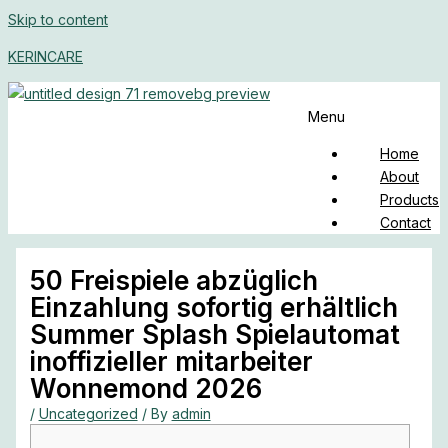
Skip to content
KERINCARE
Menu
Home
About
Products
Contact
50 Freispiele abzüglich
Einzahlung sofortig erhältlich
Summer Splash Spielautomat
inoffizieller mitarbeiter
Wonnemond 2026
/
Uncategorized
/ By
admin