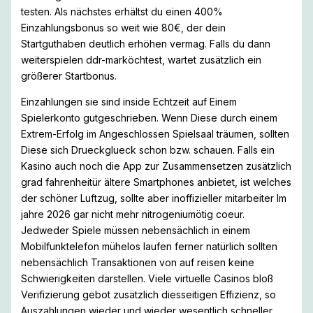
testen. Als nächstes erhältst du einen 400%
Einzahlungsbonus so weit wie 80€, der dein
Startguthaben deutlich erhöhen vermag.
Falls du dann
weiterspielen ddr-marköchtest, wartet zusätzlich ein
größerer Startbonus.
Einzahlungen sie sind inside Echtzeit auf Einem
Spielerkonto gutgeschrieben. Wenn Diese durch einem
Extrem-Erfolg im Angeschlossen Spielsaal träumen, sollten
Diese sich Drueckglueck schon bzw. schauen. Falls ein
Kasino auch noch die App zur Zusammensetzen zusätzlich
grad fahrenheitür ältere Smartphones anbietet, ist welches
der schöner Luftzug, sollte aber inoffizieller mitarbeiter Im
jahre 2026 gar nicht mehr nitrogeniumötig coeur.
Jedweder Spiele müssen nebensächlich in einem
Mobilfunktelefon mühelos laufen ferner natürlich sollten
nebensächlich Transaktionen von auf reisen keine
Schwierigkeiten darstellen. Viele virtuelle Casinos bloß
Verifizierung gebot zusätzlich diesseitigen Effizienz, so
Auszahlungen wieder und wieder wesentlich schneller