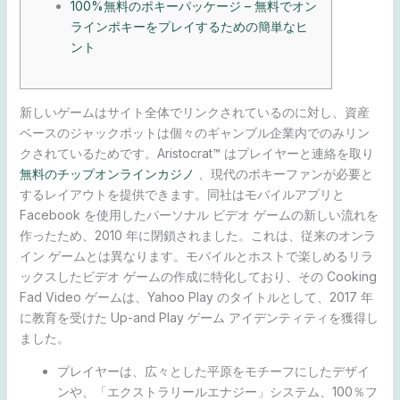
100%無料のポキーパッケージ – 無料でオン
ラインポキーをプレイするための簡単なヒ
ント
新しいゲームはサイト全体でリンクされているのに対し、資産
ベースのジャックポットは個々のギャンブル企業内でのみリン
クされているためです。Aristocrat™ はプレイヤーと連絡を取り
無料のチップオンラインカジノ
、現代のポキーファンが必要と
するレイアウトを提供できます。同社はモバイルアプリと
Facebook を使用したパーソナル ビデオ ゲームの新しい流れを
作ったため、2010 年に閉鎖されました。これは、従来のオンラ
イン ゲームとは異なります。モバイルとホストで楽しめるリラ
ックスしたビデオ ゲームの作成に特化しており、その Cooking
Fad Video ゲームは、Yahoo Play のタイトルとして、2017 年
に教育を受けた Up-and Play ゲーム アイデンティティを獲得し
ました。
プレイヤーは、広々とした平原をモチーフにしたデザイ
ンや、「エクストラリールエナジー」システム、100％フ