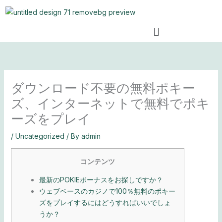
Skip
to
Menu
content
ダウンロード不要の無料ポキー
ズ、インターネットで無料でポキ
ーズをプレイ
/
Uncategorized
/ By
admin
コンテンツ
最新のPOKIEボーナスをお探しですか？
ウェブベースのカジノで100％無料のポキー
ズをプレイするにはどうすればいいでしょ
うか？